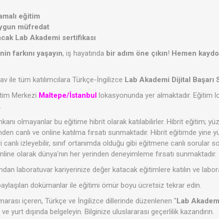
amalı eğitim
uygun müfredat
acak Lab Akademi sertifikası
n farkını yaşayın
, iş hayatında
bir adım öne çıkın
!
Hemen kaydo
v ile tüm katılımcılara Türkçe-İngilizce
Lab Akademi Dijital Başarı
tim Merkezi
Maltepe/İstanbul
lokasyonunda yer almaktadır. Eğitim l
.
kanı olmayanlar bu eğitime hibrit olarak katılabilirler. Hibrit eğitim;
inden canlı ve online katılma fırsatı sunmaktadır. Hibrit eğitimde yine 
 canlı izleyebilir, sınıf ortanımda olduğu gibi eğitmene canlı sorular sor
nline olarak dünya'nın her yerinden deneyimleme fırsatı sunmaktadır.
dan laboratuvar kariyerinize değer katacak eğitimlere katılın ve laborat
paylaşılan dokümanlar ile eğitimi ömür boyu ücretsiz tekrar edin.
marası içeren, Türkçe ve İngilizce dillerinde düzenlenen "
Lab Akademi 
e ve yurt dışında belgeleyin. Bilginize uluslararası geçerlilik kazandırın.