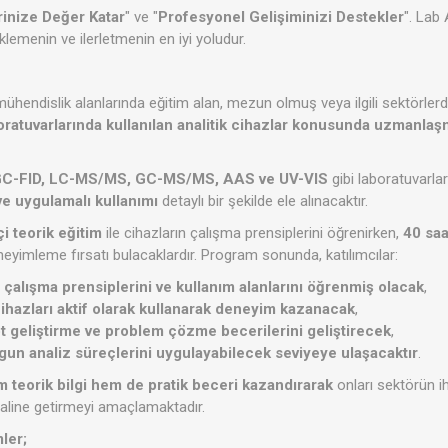
rinize Değer Katar
" ve "
Profesyonel Gelişiminizi Destekler
". Lab
klemenin ve ilerletmenin en iyi yoludur.
mühendislik alanlarında eğitim alan, mezun olmuş veya ilgili sektörler
boratuvarlarında kullanılan analitik cihazlar konusunda uzmanla
C-FID, LC-MS/MS, GC-MS/MS, AAS ve UV-VIS
gibi laboratuvarlar
 ve uygulamalı kullanımı
detaylı bir şekilde ele alınacaktır.
i teorik eğitim
ile cihazların çalışma prensiplerini öğrenirken,
40 saa
eneyimleme fırsatı bulacaklardır. Program sonunda, katılımcılar:
l çalışma prensiplerini ve kullanım alanlarını öğrenmiş olacak
,
ihazları aktif olarak kullanarak deneyim kazanacak
,
geliştirme ve problem çözme becerilerini geliştirecek
,
gun analiz süreçlerini uygulayabilecek seviyeye ulaşacaktır
.
 teorik bilgi hem de pratik beceri kazandırarak
onları sektörün i
haline getirmeyi amaçlamaktadır.
ler;