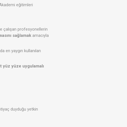
 Akademi eğitimleri
de çalışan profesyonellerin
şmasını sağlamak
amacıyla
da en yaygın kullanılan
t yüz yüze uygulamalı
htiyaç duyduğu yetkin