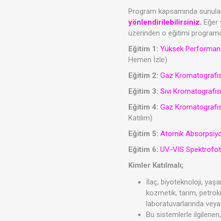
Program kapsamında sunul
yönlendirilebilirsiniz.
Eğer y
üzerinden o eğitimi programd
Eğitim 1:
Yüksek Performansl
Hemen İzle)
Eğitim 2:
Gaz Kromatografisi
Eğitim 3:
Sıvı Kromatografi
Eğitim 4:
Gaz Kromatografis
Katılım)
Eğitim 5:
Atomik Absorpsiyo
Eğitim 6:
UV-VIS Spektrofot
Kimler Katılmalı;
İlaç, biyoteknoloji, yaşam
kozmetik, tarım, petroki
laboratuvarlarında veya 
Bu sistemlerle ilgilenen