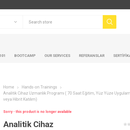
101
BOOTCAMP
OUR SERVICES
REFERANSLAR
SERTİFİ
Home
Hands-on Trainings
Analitik Cihaz Uzmanlık Programı ( 70 Saat Eğitim, Yüz Yüze Uygulam
veya Hibrit Katılım)
Sorry - this product is no longer available
Analitik Cihaz