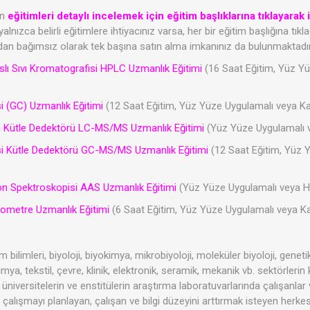
an
eğitimleri detaylı incelemek için eğitim başlıklarına tıklayarak i
alnızca belirli eğitimlere ihtiyacınız varsa, her bir eğitim başlığına tık
an bağımsız olarak tek başına satın alma imkanınız da bulunmaktadır
ı Sıvı Kromatografisi HPLC Uzmanlık Eğitimi
(16 Saat Eğitim, Yüz Yü
 (GC) Uzmanlık Eğitimi
(12 Saat Eğitim, Yüz Yüze Uygulamalı veya Ka
si Kütle Dedektörü LC-MS/MS Uzmanlık Eğitimi
(Yüz Yüze Uygulamalı ve
i Kütle Dedektörü GC-MS/MS Uzmanlık Eğitimi
(12 Saat Eğitim, Yüz Y
n Spektroskopisi AAS Uzmanlık Eğitimi
(Yüz Yüze Uygulamalı veya Hib
ometre Uzmanlık Eğitimi
(6 Saat Eğitim, Yüz Yüze Uygulamalı veya K
 bilimleri, biyoloji, biyokimya, mikrobiyoloji, moleküler biyoloji, genetik,
mya, tekstil, çevre, klinik, elektronik, seramik, mekanik vb. sektörleri
üniversitelerin ve enstitülerin araştırma laboratuvarlarında çalışanlar
, çalışmayı planlayan, çalışan ve bilgi düzeyini arttırmak isteyen herke