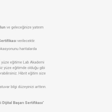
lun
ve geleceğinize yatırım
Sertifikası
verilecektir.
okasyonunu haritalarda
 yüz yüze eğitime Lab Akademi
yüz yüze eğitimde olduğu gibi
abilirsiniz. Hibrit eğitim size
uvar bilgi düzeyinizi arttırın.
Dijital Başarı Sertifikası
"