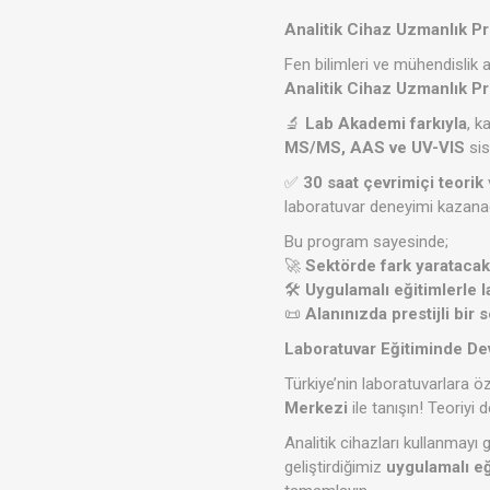
Analitik Cihaz Uzmanlık Pr
Fen bilimleri ve mühendislik
Analitik Cihaz Uzmanlık P
🔬
Lab Akademi farkıyla
, k
MS/MS, AAS ve UV-VIS
sis
✅
30 saat çevrimiçi teorik
laboratuvar deneyimi kazana
Bu program sayesinde;
🚀
Sektörde fark yarataca
🛠️
Uygulamalı eğitimlerle l
📜
Alanınızda prestijli bir s
Laboratuvar Eğitiminde De
Türkiye’nin laboratuvarlara ö
Merkezi
ile tanışın! Teoriyi d
Analitik cihazları kullanmayı
geliştirdiğimiz
uygulamalı e