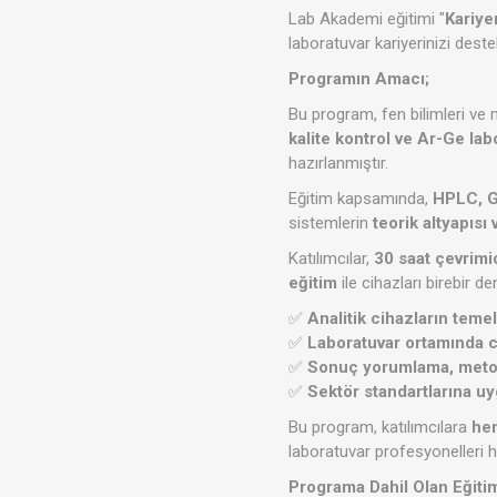
Lab Akademi eğitimi "
Kariye
laboratuvar kariyerinizi deste
Programın Amacı;
Bu program, fen bilimleri ve 
kalite kontrol ve Ar-Ge la
hazırlanmıştır.
Eğitim kapsamında,
HPLC, G
sistemlerin
teorik altyapısı
Katılımcılar,
30 saat çevrimiç
eğitim
ile cihazları birebir d
✅
Analitik cihazların teme
✅
Laboratuvar ortamında c
✅
Sonuç yorumlama, metot 
✅
Sektör standartlarına uy
Bu program, katılımcılara
hem
laboratuvar profesyonelleri 
Programa Dahil Olan Eğitim