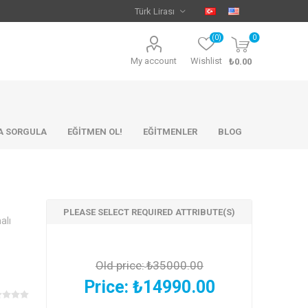
(0)
0
My account
Wishlist
₺0.00
KA SORGULA
EĞİTMEN OL!
EĞİTMENLER
BLOG
PLEASE SELECT REQUIRED ATTRIBUTE(S)
alı
Old price:
₺35000.00
Price:
₺14990.00