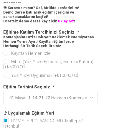
----------
🎯 Kararsız mısın? Gel, birlikte keşfedelim!
Demo derse katılarak eğitim içeriğini ve
sana katacaklarını keşfet!
Ücretsiz demo derse kayıt için
tıklayınız
!
Eğitime Katılım Tercihinizi Seçiniz
*
Kontenjanlar Hızla Doluyor! Beklemek İstemiyorsan
Hemen Yerini Ayırt! Kayıttan Eğitimlerde
Herhangi Bir Tarih Seçebilirsiniz.
Kayıttan Hemen İzle
Hibrit (Yüz Yüze Eğitime Çevrimiçi Katılım)
[+₺5000.00]
Yüz Yüze Uygulamalı [+₺10000.00]
Eğitim Tarihini Seçiniz
*
🚩Uygulamalı Eğitim Yeri
UV-VIS, HPLC, AAS, GC-FID: Maltepe/
İstanbul