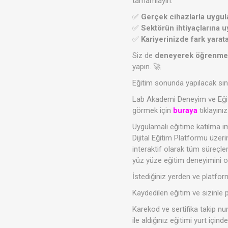
tamamlayın.
✅
Gerçek cihazlarla uygul
✅
Sektörün ihtiyaçlarına 
✅
Kariyerinizde fark yarat
Siz de
deneyerek öğrenmeni
yapın. 🚀
Eğitim sonunda yapılacak sına
Lab Akademi Deneyim ve Eği
görmek için
buraya
tıklayınız
Uygulamalı eğitime katılma im
Dijital Eğitim Platformu üzer
interaktif olarak tüm süreçleri
yüz yüze eğitim deneyimini o
İstediğiniz yerden ve platform
Kaydedilen eğitim ve sizinle 
Karekod ve sertifika takip nu
ile aldığınız eğitimi yurt içind