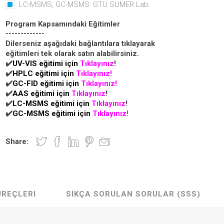
LC-MSMS, GC-MSMS: GTU SUMER Lab.
Program Kapsamındaki Eğitimler
-------------
Dilerseniz aşağıdaki bağlantılara tıklayarak
eğitimleri tek olarak satın alabilirsiniz.
✔️
UV-VIS eğitimi için
Tıklayınız
!
✔️
HPLC eğitimi için
Tıklayınız
!
✔️
GC-FID eğitimi için
Tıklayınız
!
✔️
AAS eğitimi için
Tıklayınız
!
✔️
LC-MSMS eğitimi için
Tıklayınız
!
✔️
GC-MSMS eğitimi için
Tıklayınız
!
Share:
ÜREÇLERI
SIKÇA SORULAN SORULAR (SSS)