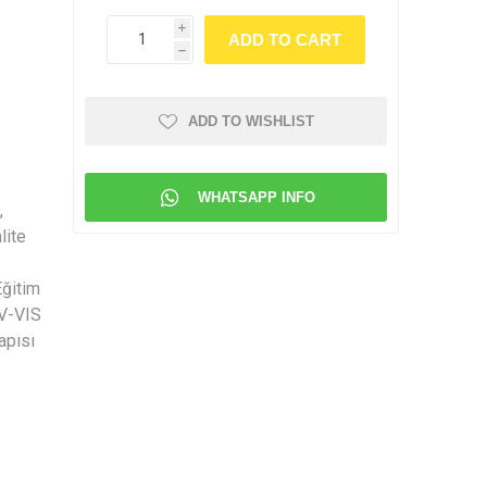
i
h
ADD TO WISHLIST
WHATSAPP INFO
,
lite
Eğitim
V-VIS
apısı