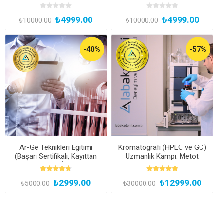
Eğitimi (Yüz Yüze Bireysel
ISO Yöntemiyle Yüz Yüze
Uygulamalı veya Hibrit
Bireysel Uygulamalı veya
₺4999.00
₺4999.00
Katılım)
Hibrit)
₺10000.00
₺10000.00
-40%
-57%
Ar-Ge Teknikleri Eğitimi
Kromatografi (HPLC ve GC)
(Başarı Sertifikalı, Kayıttan
Uzmanlık Kampı: Metot
Hemen İzle)
Geliştirmeden Validasyona
Uygulamalı Kariyer Programı
₺2999.00
₺12999.00
(Yüz Yüze Bireysel
₺5000.00
₺30000.00
Uygulamalı)