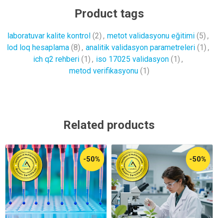
Product tags
laboratuvar kalite kontrol
(2)
,
metot validasyonu eğitimi
(5)
,
lod loq hesaplama
(8)
,
analitik validasyon parametreleri
(1)
,
ich q2 rehberi
(1)
,
iso 17025 validasyon
(1)
,
metod verifikasyonu
(1)
Related products
-50%
-50%