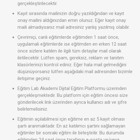
gerçekleştirilecektir.
Kayıt sırasında mailinizin doğru yazıldığından ve kayıt
onay mailini aldığınızdan emin olunuz. Eğer kayıt onay
maili almadıysanız mail adresiniz yanlış yazılmış olabilir.
Çevrimiçi, canlı eğitimlerde eğitimden 1 saat önce,
uygulamalı eğitimlerde ise eğitimden en erken 12 saat
önce sizlere katılım ile ilgili tüm detaylar mail olarak
iletilecektir. Lütfen spam, gereksiz, reklam ve tanıtım
klasörlerinizi kontrol ediniz. Eğer hala mail gelmediğini
düşünüyorsanız lütfen aşağıdaki mail adresinden bizimle
iletişime geçiniz.
Eğitim Lab Akademi Dijital Eğitim Platformu üzerinden
gerçekleşmektedir. Bu platform için eğitim öncesi size
gönderilecek link üzerinden ayrıca kullanıcı adı ve şifre
belirlemelisiniz.
Eğitimin açılabilmesi için eğitime en az 5 kayıt olması
şartı aranmaktadır. En az katılımcı şartını sağlamayan
eğitimler bir sonraki eğitim ile birleştirilir. Bu durumda
eğitimden 24 saat önce tarafınızı e-posta ve/veya