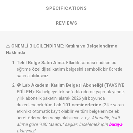
SPECIFICATIONS
REVIEWS
⚠️ ÖNEMLİ BİLGİLENDİRME: Katılım ve Belgelendirme
Hakkında
Tekil Belge Satın Alma:
Etkinlik sonrası sadece bu
eğitime özel dijital katılım belgesini sembolik bir ücretle
satın alabilirsiniz.
💎 Lab Akademi Katılım Belgesi Aboneliği (TAVSİYE
EDİLEN):
Bu belgeye tek seferlik ödeme yapmak yerine;
yıllık abonelik paketini alarak 2026 yılı boyunca
düzenlenecek
tüm Lab 101 seminerlerine
(24'e varan
etkinlik) otomatik kayıt olabilir ve tüm belgelerinize ek
ücret ödemeden sahip olabilirsiniz. 👉
Abonelik, tekil
alıma göre %80 tasarruf sağlar. İncelemek için
buraya
tıklayınız!