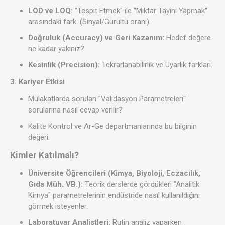
LOD ve LOQ:
"Tespit Etmek" ile "Miktar Tayini Yapmak"
arasındaki fark. (Sinyal/Gürültü oranı).
Doğruluk (Accuracy) ve Geri Kazanım:
Hedef değere
ne kadar yakınız?
Kesinlik (Precision):
Tekrarlanabilirlik ve Uyarlık farkları.
3. Kariyer Etkisi
Mülakatlarda sorulan "Validasyon Parametreleri"
sorularına nasıl cevap verilir?
Kalite Kontrol ve Ar-Ge departmanlarında bu bilginin
değeri.
Kimler Katılmalı?
Üniversite Öğrencileri (Kimya, Biyoloji, Eczacılık,
Gıda Müh. VB.):
Teorik derslerde gördükleri "Analitik
Kimya" parametrelerinin endüstride nasıl kullanıldığını
görmek isteyenler.
Laboratuvar Analistleri:
Rutin analiz yaparken