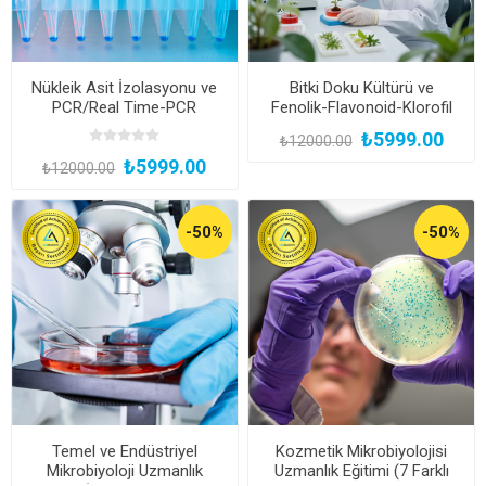
Nükleik Asit İzolasyonu ve
Bitki Doku Kültürü ve
PCR/Real Time-PCR
Fenolik-Flavonoid-Klorofil
Uygulamaları Uzmanlık
Miktar Tayini Uzmanlık
₺5999.00
₺12000.00
Eğitimi (Yüz Yüze Bireysel
Eğitimi (Yüz Yüze Bireysel
₺5999.00
Uygulamalı veya Hibrit
Uygulamalı veya Hibrit)
₺12000.00
Katılım)
-50%
-50%
Temel ve Endüstriyel
Kozmetik Mikrobiyolojisi
Mikrobiyoloji Uzmanlık
Uzmanlık Eğitimi (7 Farklı