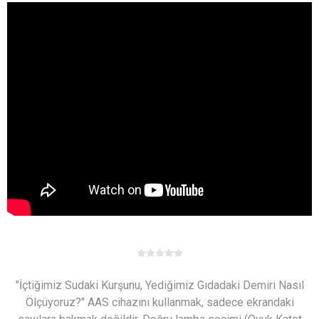
"İçtiğimiz Sudaki Kurşunu, Yediğimiz Gıdadaki Demiri Nasıl
Ölçüyoruz?" AAS cihazını kullanmak, sadece ekrandaki