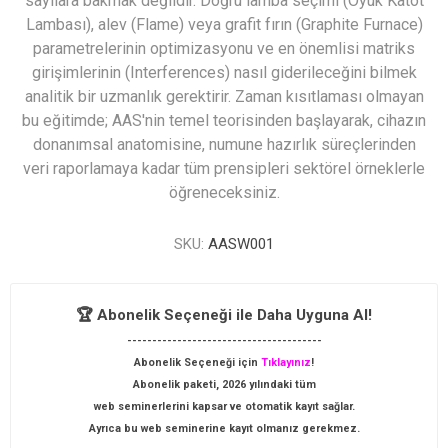
sayılara bakmak değildir. Doğru lamba seçimi (Oyuk Katot
Lambası), alev (Flame) veya grafit fırın (Graphite Furnace)
parametrelerinin optimizasyonu ve en önemlisi matriks
girişimlerinin (Interferences) nasıl giderileceğini bilmek
analitik bir uzmanlık gerektirir. Zaman kısıtlaması olmayan
bu eğitimde; AAS'nin temel teorisinden başlayarak, cihazın
donanımsal anatomisine, numune hazırlık süreçlerinden
veri raporlamaya kadar tüm prensipleri sektörel örneklerle
öğreneceksiniz.
SKU:
AASW001
🏆 Abonelik Seçeneği ile Daha Uyguna Al!
---------------------------------------
Abonelik Seçeneği için
Tıklayınız
!
Abonelik paketi, 2026 yılındaki tüm
web seminerlerini kapsar ve otomatik kayıt sağlar.
Ayrıca bu web seminerine kayıt olmanız gerekmez.