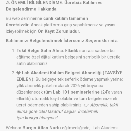
⚠️ ÖNEMLİ BİLGİLENDİRME: Ücretsiz Katılım ve
Belgelendirme Hakkında
Bu web seminerine
canlı katılım tamamen
ücretsizdir.
Ancak platforma giriş yapabilmeniz ve yayını
izleyebilmek için
Ön Kayıt Zorunludur.
Katılımınızı Belgelendirmek İsterseniz Seçenekleriniz:
Tekil Belge Satın Alma:
Etkinlik sonrası sadece bu
eğitime özel dijital katılım belgesini sembolik bir ücretle
satın alabilirsiniz.
💎 Lab Akademi Katılım Belgesi Aboneliği (TAVSİYE
EDİLEN):
Bu belgeye tek seferlik ödeme yapmak yerine;
yıllık abonelik paketini alarak 2026 yılı boyunca
düzenlenecek
tüm Lab 101 seminerlerine
(24'e varan
etkinlik) otomatik kayıt olabilir ve tüm belgelerinize ek
ücret ödemeden sahip olabilirsiniz. 👉
Abonelik, tekil
alıma göre %80 tasarruf sağlar. İncelemek
için
buraya
tıklayınız!
Webinar
Burçin Altan Nurlu
eğitmenliğinde, Lab Akademi