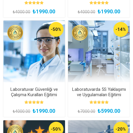
İzle)
İzle)
₺1990.00
₺1990.00
₺4000.00
₺4000.00
-50%
-14%
Laboratuvar Güvenliği ve
Laboratuvarda 5S Yaklaşımı
Çalışma Kuralları Eğitimi
ve Uygulamaları Eğitimi
(Kayıttan Hemen İzle)
(Kayıttan Hemen İzle)
₺1990.00
₺5990.00
₺4000.00
₺7000.00
-50%
-20%