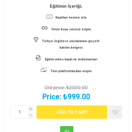
Eğitimin İçeriği;
Kayıttan hemen izle
Ömür boyu sınırsız erişim
Türkçe-İngilizce uluslararası geçerli
katılım belgesi
Eğitim video kaydı ve dokümanları
Tüm platformlardan erişim
Old price:
₺2000.00
Price:
₺999.00
i
h