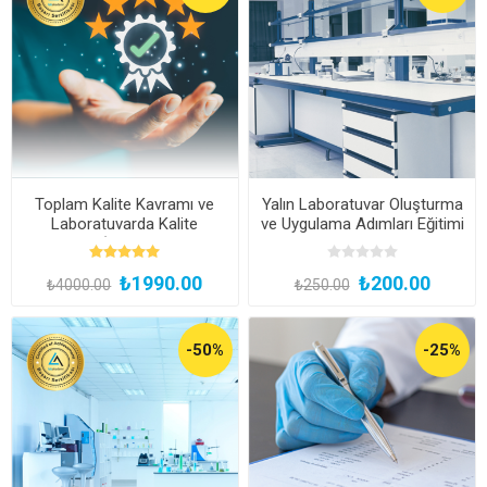
Toplam Kalite Kavramı ve
Yalın Laboratuvar Oluşturma
Laboratuvarda Kalite
ve Uygulama Adımları Eğitimi
Yaklaşımı (Kayıttan Hemen
İzle)
₺1990.00
₺200.00
₺4000.00
₺250.00
-50%
-25%