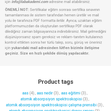
için
info@labakademi.com
adresine mail atabilirsiniz.
ÖNEMLİ NOT:
Sertifikalar eğitim sonrası sertifika sınavının
tamamlanması ile sistem tarafından hemen üretilir ve mail
yolu ile tarafınıza PDF formatta iletilir. Ayrıca; uzaktan eğitim
platformumuzdan da oluşturulan sertifikayı PDF olarak
dilediğiniz zaman bilgisayarınıza indirebilirsiniz. Mail gelmediğini
düşünüyorsanız spam gereksiz ve reklam-tanıtım kutularınızı
kontrol ettikten sonra her türlü talep, soru, görüş ve öneriniz
için
yukarıdaki mail adresinden lütfen bizimle iletişime
geçiniz. Size en hızlı şekilde dönüş yapılacaktır.
Product tags
aas
(4)
,
aas nedir
(3)
,
aas eğitimi
(3)
,
atomik absorpsiyon spektroskopisi
(3)
,
atomik absorpsiyon spektroskopisi çalışma prensibi
(3)
,
atomik absorpsiyon spektroskopisi deney raporu
(3)
,