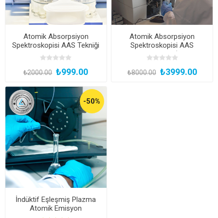
Atomik Absorpsiyon
Atomik Absorpsiyon
Spektroskopisi AAS Tekniği
Spektroskopisi AAS
ve Uygulama Prensipleri
Uzmanlık Eğitimi (Kayıttan
(Kayıttan Hemen İzle, Katılım
Hemen İzle, Başarı
₺999.00
₺3999.00
Belgeli)
Sertifikalı)
₺2000.00
₺8000.00
-50%
İndüktif Eşleşmiş Plazma
Atomik Emisyon
Spektroskopisi ICP-OES