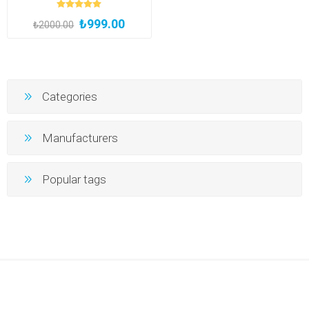
Tekniği ve Uygulama
₺999.00
Prensipleri (Kayıttan Hemen
₺2000.00
İzle, Katılım Belgeli)
Categories
Manufacturers
Popular tags