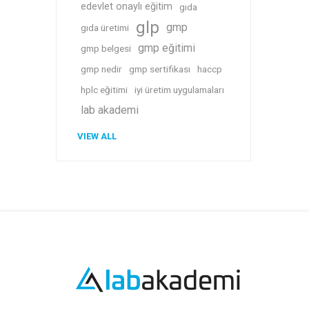
edevlet onaylı eğitim
gıda
glp
gmp
gıda üretimi
gmp eğitimi
gmp belgesi
gmp nedir
gmp sertifikası
haccp
hplc eğitimi
iyi üretim uygulamaları
lab akademi
VIEW ALL