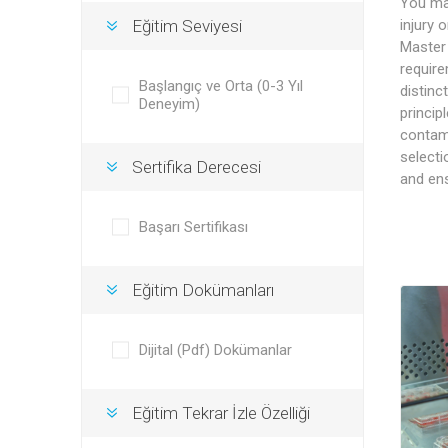
You may
Eğitim Seviyesi
injury 
Master 
require
Başlangıç ve Orta (0-3 Yıl
distinc
Deneyim)
princi
contami
selecti
Sertifika Derecesi
and ens
Başarı Sertifikası
Eğitim Dokümanları
Dijital (Pdf) Dokümanlar
Eğitim Tekrar İzle Özelliği