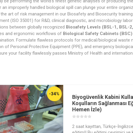
 be performing the world's finest genetic analyses or producing the
or an improperly handled biological spill can plunge your entire organiz
the art of risk management in our Biosafety and Biosecurity trainin
ment (ISO 35001) for R&D, clinical diagnostic, and microbiology labora
tions between globally recognized
Biosafety Levels (BSL-1, BSL-2
ples and ergonomic workflows of
Biological Safety Cabinets (BSC)
nation. Formulate flawless protocols for medical/biological waste
on of Personal Protective Equipment (PPE), and emergency biological 
ure your facility flawlessly passes Ministry of Health and internationa
-34%
Biyogüvenlik Kabini Kull
Koşulların Sağlanması Eğ
Hemen İzle)
2 saat kayıttan, Türkçe-İngilizce 
eğitim!! Bu eğitimi çevrimiçi ve 