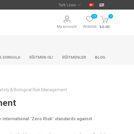
(0)
0
My account
Wishlist
₺0.00
KA SORGULA
EĞİTMEN OL!
EĞİTMENLER
BLOG
afety & Biological Risk Management
ment
e international "Zero Risk" standards against