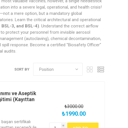
 most valuable vaccines; however, a single needlestick
ation into a severe legal, operational, and health crisis!
g—not a mere option, but a mandatory global
tories. Learn the critical architectural and operational
, BSL-3, and BSL-4)
. Understand the correct airflow
to protect your personnel from invisible aerosol
 management (autoclaving), chemical decontamination,
spill response. Become a certified "Biosafety Officer"
l audits.
SORT BY
anımı ve Aseptik
itimi (Kayıttan
₺3000.00
₺1990.00
başarı sertifikalı
i
kayıttan seçeneği ile