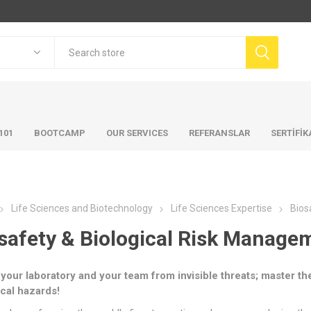
101
BOOTCAMP
OUR SERVICES
REFERANSLAR
SERTİFİ
Life Sciences and Biotechnology
Life Sciences Expertise
Bios
safety & Biological Risk Manage
 your laboratory and your team from invisible threats; master th
ical hazards!