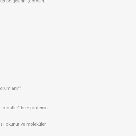
uş bölgelerini (domain)
yorumlanır?
motifler" bize proteinin
asıl okunur ve moleküler