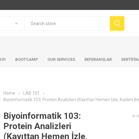
101
BOOTCAMP
OUR SERVICES
REFERANSLAR
SERTİFİ
Home
LAB 101
Biyoinformatik 103: Protein Analizleri (Kayıttan Hemen İzle, Katılım Be
Biyoinformatik 103:
Protein Analizleri
(Kayıttan Hemen İzle,