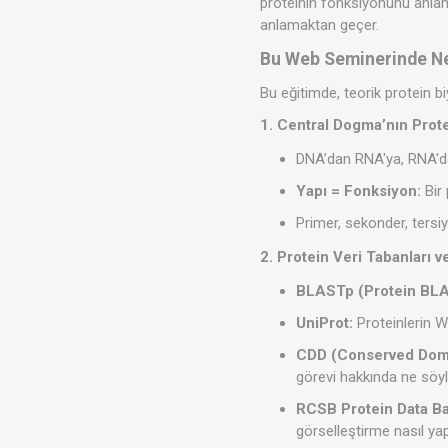
proteinin fonksiyonunu anlam
anlamaktan geçer.
Bu Web Seminerinde N
Bu eğitimde, teorik protein biy
1. Central Dogma’nın Prote
DNA’dan RNA'ya, RNA'dan
Yapı = Fonksiyon:
Bir 
Primer, sekonder, tersiy
2. Protein Veri Tabanları v
BLASTp (Protein BL
UniProt:
Proteinlerin W
CDD (Conserved Doma
görevi hakkında ne söy
RCSB Protein Data B
görselleştirme nasıl yap