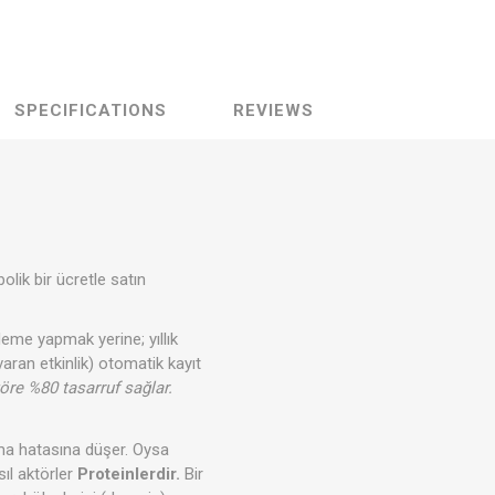
SPECIFICATIONS
REVIEWS
olik bir ücretle satın
eme yapmak yerine; yıllık
varan etkinlik) otomatik kayıt
göre %80 tasarruf sağlar.
ma hatasına düşer. Oysa
sıl aktörler
Proteinlerdir.
Bir