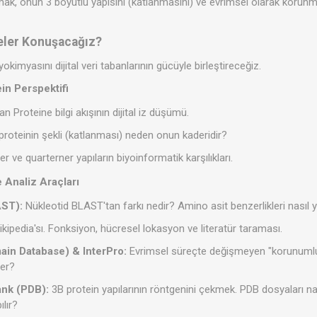
ak, onun 3 boyutlu yapısını (katlanmasını) ve evrimsel olarak korunm
eler Konuşacağız?
okimyasını dijital veri tabanlarının gücüyle birleştireceğiz.
in Perspektifi
 Proteine bilgi akışının dijital iz düşümü.
proteinin şekli (katlanması) neden onun kaderidir?
er ve quarterner yapıların biyoinformatik karşılıkları.
e Analiz Araçları
AST):
Nükleotid BLAST'tan farkı nedir? Amino asit benzerlikleri nasıl 
ikipedia'sı. Fonksiyon, hücresel lokasyon ve literatür taraması.
in Database) & InterPro:
Evrimsel süreçte değişmeyen "korunumlu 
ler?
ank (PDB):
3B protein yapılarının röntgenini çekmek. PDB dosyaları n
ılır?