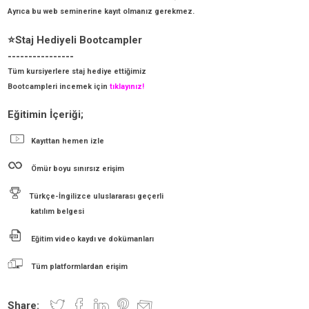
Ayrıca bu web seminerine kayıt olmanız gerekmez.
⭐Staj Hediyeli Bootcampler
----------------
Tüm kursiyerlere staj hediye ettiğimiz
Bootcampleri incemek için
tıklayınız!
Eğitimin İçeriği;
Kayıttan hemen izle
Ömür boyu sınırsız erişim
Türkçe-İngilizce uluslararası geçerli
katılım belgesi
Eğitim video kaydı ve dokümanları
Tüm platformlardan erişim
Share: