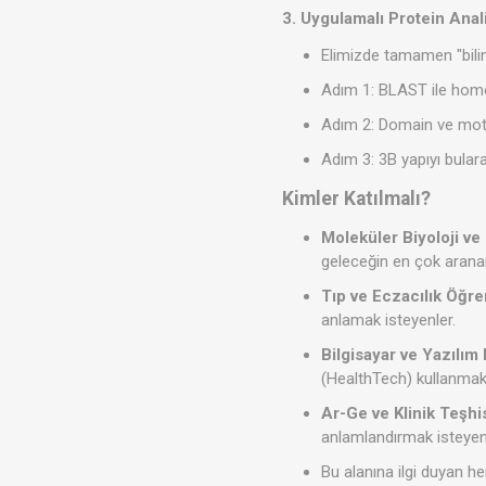
3. Uygulamalı Protein Ana
Elimizde tamamen "bilin
Adım 1: BLAST ile homo
Adım 2: Domain ve motif 
Adım 3: 3B yapıyı bula
Kimler Katılmalı?
Moleküler Biyoloji ve
geleceğin en çok arana
Tıp ve Eczacılık Öğren
anlamak isteyenler.
Bilgisayar ve Yazılım
(HealthTech) kullanmak 
Ar-Ge ve Klinik Teşhi
anlamlandırmak isteyen 
Bu alanına ilgi duyan he