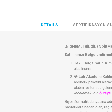
DETAILS
SERTIFIKASYON S
⚠️ ÖNEMLİ BİLGİLENDİRME:
Katılımınızı Belgelendirme
Tekil Belge Satın Alm
alabilirsiniz.
💎 Lab Akademi Katıl
abonelik paketini alar
olabilir ve tüm belgele
İncelemek için
buraya
Biyoinformatik dünyasına ad
hastalıklara neden olan, ilaç