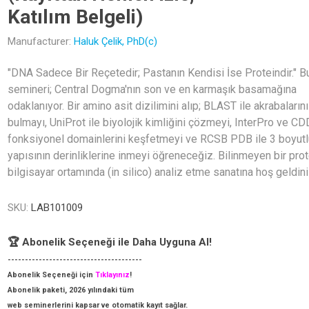
Katılım Belgeli)
Manufacturer:
Haluk Çelik, PhD(c)
"DNA Sadece Bir Reçetedir; Pastanın Kendisi İse Proteindir." 
semineri; Central Dogma'nın son ve en karmaşık basamağına
odaklanıyor. Bir amino asit dizilimini alıp; BLAST ile akrabalarını
bulmayı, UniProt ile biyolojik kimliğini çözmeyi, InterPro ve CD
fonksiyonel domainlerini keşfetmeyi ve RCSB PDB ile 3 boyutl
yapısının derinliklerine inmeyi öğreneceğiz. Bilinmeyen bir prot
bilgisayar ortamında (in silico) analiz etme sanatına hoş geldini
SKU:
LAB101009
🏆 Abonelik Seçeneği ile Daha Uyguna Al!
---------------------------------------
Abonelik Seçeneği için
Tıklayınız
!
Abonelik paketi, 2026 yılındaki tüm
web seminerlerini kapsar ve otomatik kayıt sağlar.