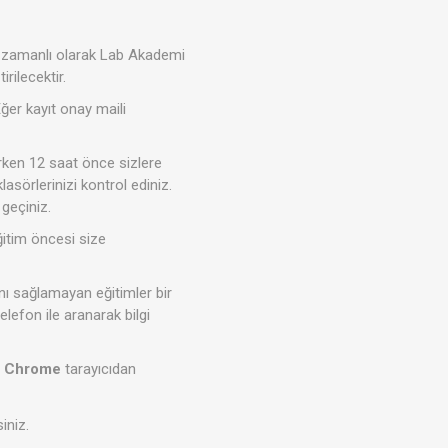
ş zamanlı olarak Lab Akademi
rilecektir.
Eğer kayıt onay maili
erken 12 saat önce sizlere
lasörlerinizi kontrol ediniz.
geçiniz.
ğitim öncesi size
ını sağlamayan eğitimler bir
elefon ile aranarak bilgi
r
Chrome
tarayıcıdan
iniz.