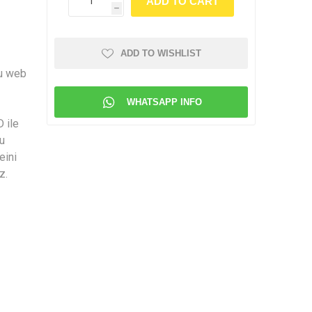
h
ADD TO WISHLIST
Bu web
WHATSAPP INFO
D ile
u
eini
z.