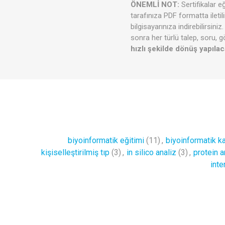
ÖNEMLİ NOT:
Sertifikalar e
tarafınıza PDF formatta ileti
bilgisayarınıza indirebilirsin
sonra her türlü talep, soru, g
hızlı şekilde dönüş yapılaca
biyoinformatik eğitimi
(11)
,
biyoinformatik ka
kişiselleştirilmiş tıp
(3)
,
in silico analiz
(3)
,
protein a
inte