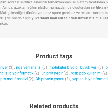
ğitim sonrası sertifika sınavının tamamlanması ile sistem tarafından he
lir. Ayrıca; uzaktan eğitim platformumuzdan da oluşturulan sertifikayı
iz. Mail gelmediğini düşünüyorsanız spam gereksiz ve reklam-tanıtım kut
örüş ve öneriniz için
yukarıdaki mail adresinden lütfen bizimle ile
ktır.
Product tags
riyer
(3)
,
ngs veri analizi
(3)
,
moleküler biyoloji büyük veri
(3)
,
p
nalizi biyoinformatik
(2)
,
uniprot nedir
(2)
,
rcsb pdb kullanımı
(2)
rpro motif analizi
(2)
,
3b protein yapısı
(2)
,
yapısal biyoinformati
Related products