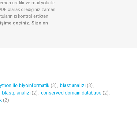
men üretilir ve mail yolu ile
 PDF olarak dilediğiniz zaman
ularınızı kontrol ettikten
tişime geçiniz. Size en
ython ile biyoinformatik
(3)
,
blast analizi
(3)
,
,
blastp analizi
(2)
,
conserved domain database
(2)
,
k
(2)