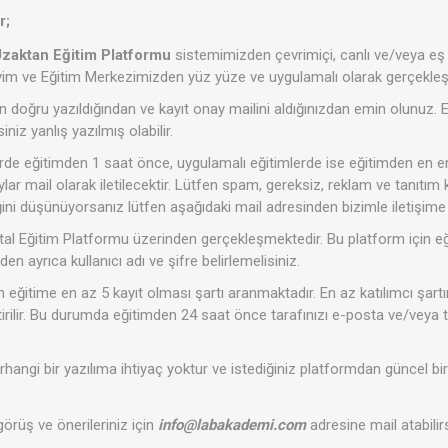
r;
zaktan Eğitim Platformu
sistemimizden çevrimiçi, canlı ve/veya e
m ve Eğitim Merkezimizden yüz yüze ve uygulamalı olarak gerçekleşti
in doğru yazıldığından ve kayıt onay mailini aldığınızdan emin olunuz. 
niz yanlış yazılmış olabilir.
lerde eğitimden 1 saat önce, uygulamalı eğitimlerde ise eğitimden en 
taylar mail olarak iletilecektir. Lütfen spam, gereksiz, reklam ve tanıtım k
ini düşünüyorsanız lütfen aşağıdaki mail adresinden bizimle iletişime 
tal Eğitim Platformu üzerinden gerçekleşmektedir. Bu platform için e
en ayrıca kullanıcı adı ve şifre belirlemelisiniz.
in eğitime en az 5 kayıt olması şartı aranmaktadır. En az katılımcı şart
ştirilir. Bu durumda eğitimden 24 saat önce tarafınızı e-posta ve/veya t
rhangi bir yazılıma ihtiyaç yoktur ve istediğiniz platformdan güncel bi
, görüş ve önerileriniz için
info@labakademi.com
adresine mail atabilirs