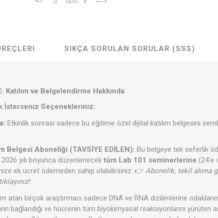
ÜREÇLERI
SIKÇA SORULAN SORULAR (SSS)
 Katılım ve Belgelendirme Hakkında
k İsterseniz Seçenekleriniz:
a:
Etkinlik sonrası sadece bu eğitime özel dijital katılım belgesini semb
ım Belgesi Aboneliği (TAVSİYE EDİLEN):
Bu belgeye tek seferlik öd
ak 2026 yılı boyunca düzenlenecek
tüm Lab 101 seminerlerine
(24'e 
rinize ek ücret ödemeden sahip olabilirsiniz. 👉
Abonelik, tekil alıma 
tıklayınız!
ım atan birçok araştırmacı sadece DNA ve RNA dizilimlerine odaklan
ların bağlandığı ve hücrenin tüm biyokimyasal reaksiyonlarını yürüten a