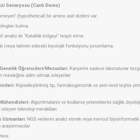
lizi Senaryosu (Canlı Demo)
meyen" (hypothetical) bir amino asit dizilimi var.
logları bulma.
analizi ile "Katalitik bölgeyi" tespit etme.
rak (veya tahmin ederek) biyolojik fonksiyonu yorumlama.
 Genetik Öğrencileri/Mezunları:
Kariyerini sadece laboratuvar tezg
n mesleğine adım atmak isteyenler.
cileri:
Kişiselleştirilmiş tıp, farmakogenomik ve yeni nesil teşhis yön
 Mühendisleri:
Algoritmalarını ve kodlama yeteneklerini sağlık, biyoloj
isteyen teknoloji meraklıları.
s Uzmanları:
NGS verilerini analiz etmek veya mevcut biyoinformatik "pi
araştırmacılar.
rkes.