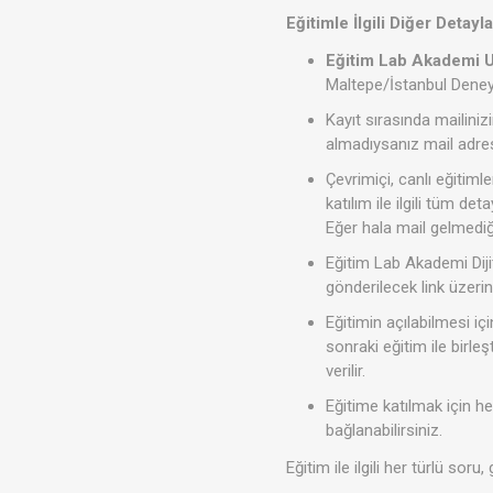
Eğitimle İlgili Diğer Detayla
Eğitim Lab Akademi U
Maltepe/İstanbul Deneyi
Kayıt sırasında mailiniz
almadıysanız mail adresi
Çevrimiçi, canlı eğitim
katılım ile ilgili tüm de
Eğer hala mail gelmediğ
Eğitim Lab Akademi Diji
gönderilecek link üzerind
Eğitimin açılabilmesi iç
sonraki eğitim ile birle
verilir.
Eğitime katılmak için he
bağlanabilirsiniz.
Eğitim ile ilgili her türlü soru