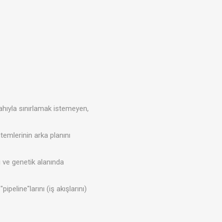
ahıyla sınırlamak istemeyen,
temlerinin arka planını
i ve genetik alanında
peline"larını (iş akışlarını)