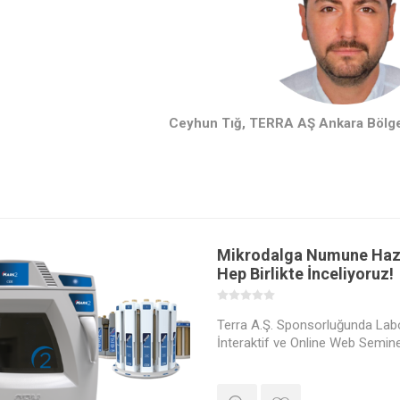
Ceyhun Tığ, TERRA AŞ Ankara Bölge
Mikrodalga Numune Hazı
Hep Birlikte İnceliyoruz!
Terra A.Ş. Sponsorluğunda Labo
İnteraktif ve Online Web Seminer