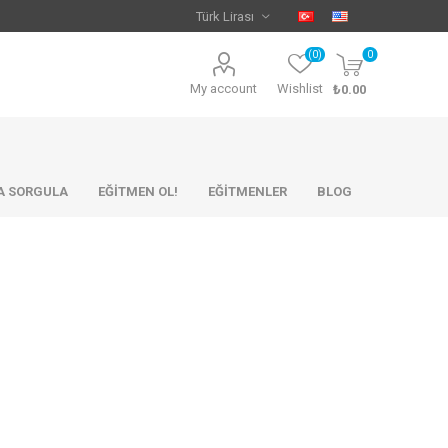
(0)
0
My account
Wishlist
₺0.00
KA SORGULA
EĞİTMEN OL!
EĞİTMENLER
BLOG