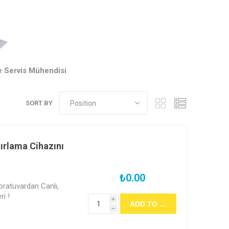
 Servis Mühendisi
SORT BY
rlama Cihazını
₺0.00
ratuvardan Canlı,
i !
i
h