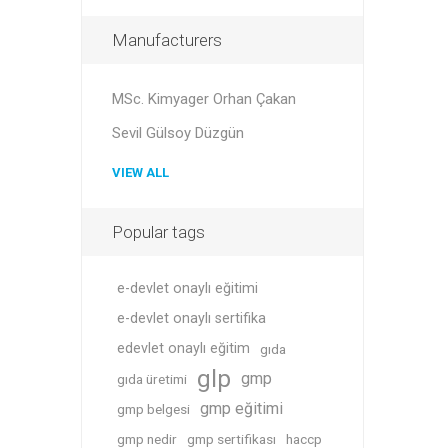
Manufacturers
MSc. Kimyager Orhan Çakan
Sevil Gülsoy Düzgün
VIEW ALL
Popular tags
e-devlet onaylı eğitimi
e-devlet onaylı sertifika
edevlet onaylı eğitim
gıda
glp
gmp
gıda üretimi
gmp eğitimi
gmp belgesi
gmp nedir
gmp sertifikası
haccp