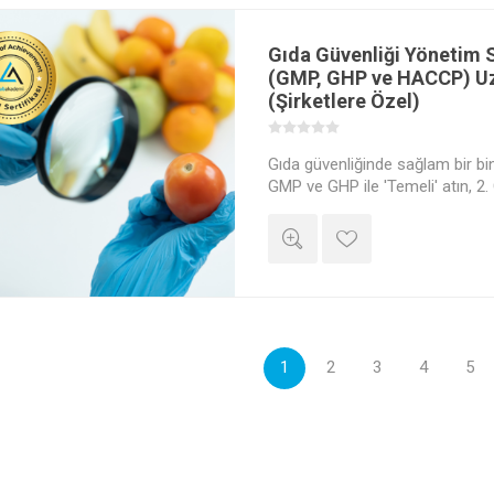
Gıda Güvenliği Yönetim 
(GMP, GHP ve HACCP) U
(Şirketlere Özel)
Gıda güvenliğinde sağlam bir bi
GMP ve GHP ile 'Temeli' atın, 2.
kurun. Tarladan çatala uzanan s
standartlarını belirlemeyi, tehlik
güvenli gıda sistemini (ISO 220
denetlenebilir şekilde yönetme
uygulamalı öğrenin.
1
2
3
4
5