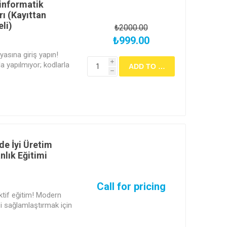
oinformatik
ı (Kayıttan
li)
₺2000.00
₺999.00
yasına giriş yapın!
i
a yapılmıyor; kodlarla
h
dern bilimin en hızlı
 adımınızı atın. Verinin
viye dönüştüğünü Haluk
de İyi Üretim
lık Eğitimi
Call for pricing
aktif eğitim! Modern
zi sağlamlaştırmak için
lamaları) uzmanlık
le donatılmış yoğun ve