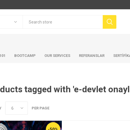
101
BOOTCAMP
OUR SERVICES
REFERANSLAR
SERTİFİ
ducts tagged with 'e-devlet onaylı
Y
PER PAGE
-50%