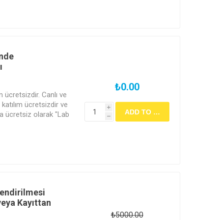
ğitim ile kariyer
!
nde
ı
₺0.00
in ücretsizdir. Canlı ve
katılım ücretsizdir ve
i
a ücretsiz olarak "Lab
h
erilecektir.
lendirilmesi
veya Kayıttan
₺5000.00