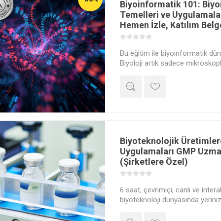
Biyoinformatik 101: Biy
Temelleri ve Uygulamalar
Hemen İzle, Katılım Belge
Bu eğitim ile biyoinformatik dün
Biyoloji artık sadece mikroskopl
ve veri tabanlarıyla yapılıyor. Mo
büyüyen alanı Biyoinformatiğe ilk
nasıl bilgiye, bilginin ise teda
Çelik ile keşfedin.
Biyoteknolojik Üretimler
Uygulamaları GMP Uzman
(Şirketlere Özel)
6 saat, çevrimiçi, canlı ve inter
biyoteknoloji dünyasında yerini
adım atın! GMP (İyi Üretim Uygu
eğitimimiz, en son teknolojiler