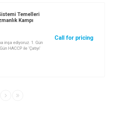
Sistemi Temelleri
zmanlık Kampı
Call for pricing
na inşa ediyoruz. 1. Gün
 Gün HACCP ile 'Çatıyı'
üreçte; hijyen
eleri analiz etmeyi ve
00 Temeli)
yi uzmanından ve