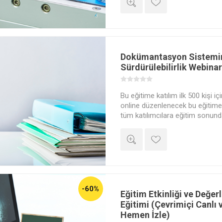
etkileyici bir deneyim sunuyor. E
fırsatlarında bir adım öne geçin
Dokümantasyon Sistemi
Sürdürülebilirlik Webinar
Bu eğitime katılım ilk 500 kişi iç
online düzenlenecek bu eğitime 
tüm katılımcılara eğitim sonund
Akademi Dijital Katılım Belgesi" v
-60%
Eğitim Etkinliği ve Değer
Eğitimi (Çevrimiçi Canlı 
Hemen İzle)