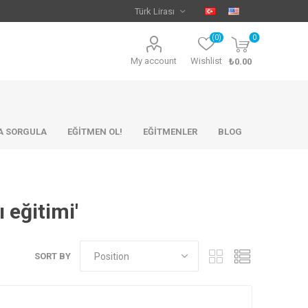
(0)
0
My account
Wishlist
₺0.00
KA SORGULA
EĞİTMEN OL!
EĞİTMENLER
BLOG
 eğitimi'
SORT BY