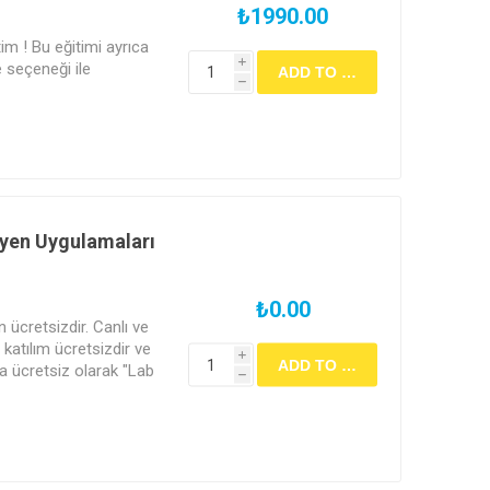
₺1990.00
tim ! Bu eğitimi ayrıca
i
 seçeneği ile
h
ijyen Uygulamaları
₺0.00
in ücretsizdir. Canlı ve
katılım ücretsizdir ve
i
a ücretsiz olarak "Lab
h
erilecektir.