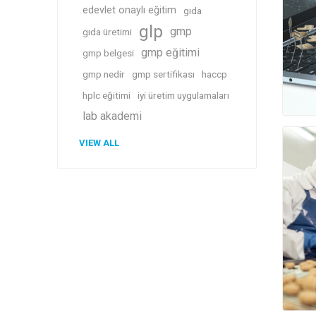
edevlet onaylı eğitim
gıda
glp
gmp
gıda üretimi
gmp eğitimi
gmp belgesi
gmp nedir
gmp sertifikası
haccp
hplc eğitimi
iyi üretim uygulamaları
lab akademi
VIEW ALL