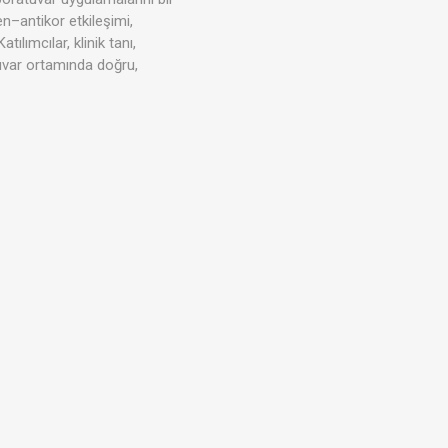
jen–antikor etkileşimi,
ılımcılar, klinik tanı,
tuvar ortamında doğru,