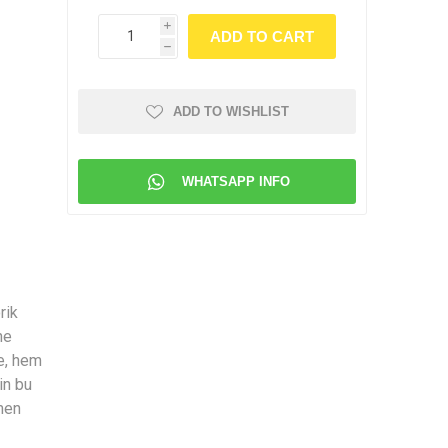
i
h
ADD TO WISHLIST
WHATSAPP INFO
rik
ne
e, hem
in bu
men