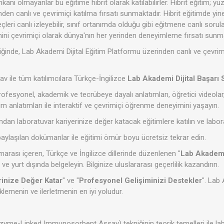
kanı olmayanlar bu eğitime hibrit olarak katılabilirler. Hibrit eğitim;
inden canlı ve çevrimiçi katılma fırsatı sunmaktadır. Hibrit eğitimde y
çleri canlı izleyebilir, sınıf ortanımda olduğu gibi eğitmene canlı sorular
ini çevrimiçi olarak dünya'nın her yerinden deneyimleme fırsatı sunma
ğinde, Lab Akademi Dijital Eğitim Platformu üzerinden canlı ve çevrim
v ile tüm katılımcılara Türkçe-İngilizce
Lab Akademi Dijital Başarı
ofesyonel, akademik ve tecrübeye dayalı anlatımları, öğretici videola
im anlatımları ile interaktif ve çevrimiçi öğrenme deneyimini yaşayın.
dan laboratuvar kariyerinize değer katacak eğitimlere katılın ve laborat
paylaşılan dokümanlar ile eğitimi ömür boyu ücretsiz tekrar edin.
marası içeren, Türkçe ve İngilizce dillerinde düzenlenen "
Lab Akademi 
e ve yurt dışında belgeleyin. Bilginize uluslararası geçerlilik kazandırın.
rinize Değer Katar
" ve "
Profesyonel Gelişiminizi Destekler
". Lab
klemenin ve ilerletmenin en iyi yoludur.
zyme-Linked Immunosorbent Assay) tekniğinin teorik temelleri ile lab