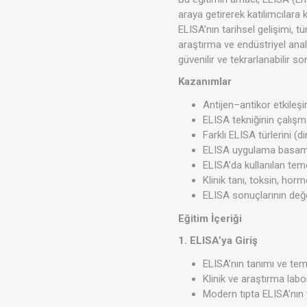
araya getirerek katılımcılara k
ELISA’nın tarihsel gelişimi, tü
araştırma ve endüstriyel ana
güvenilir ve tekrarlanabilir s
Kazanımlar
Antijen–antikor etkileş
ELISA tekniğinin çalışm
Farklı ELISA türlerini (d
ELISA uygulama basama
ELISA’da kullanılan te
Klinik tanı, toksin, hor
ELISA sonuçlarının değ
Eğitim İçeriği
1. ELISA’ya Giriş
ELISA’nın tanımı ve te
Klinik ve araştırma lab
Modern tıpta ELISA’nın 