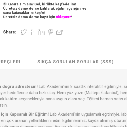
🎯 Kararsız mısın? Gel, birlikte keşfedelim!
Ücretsiz demo derse katılarak eğitim içeriğini ve
sana katacaklarını keşfet!
Ücretsiz demo derse kayıt için
tıklayınız
!
Share:
ÜREÇLERI
SIKÇA SORULAN SORULAR (SSS)
in doğru adrestesin!
Lab Akademi’nin 8 saatlik interaktif eğitimiyle, 
yer hedeflerine daha hızlı ulaş. Hem yüz yüze (Maltepe/İstanbul), hem
katılım seçenekleriyle sana uygun olanı seç. Eğitimi hemen satın alar
rsin.
İçin Kapsamlı Bir Eğitim!
Lab Akademi'nin uygulamalı eğitimiyle, lab
 çok aranan yetkinliklerini edin. Eğitimlerimiz, kayda alınmış oturum
 öğrenme deneyimi sunuyor. Ayrıca, uluslararası geçerli sertifikanla 