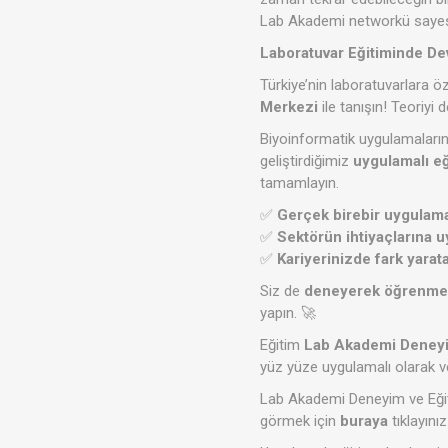
Lab Akademi networkü sayesin
Laboratuvar Eğitiminde De
Türkiye’nin laboratuvarlara ö
Merkezi
ile tanışın! Teoriyi d
Biyoinformatik uygulamaların
geliştirdiğimiz
uygulamalı e
tamamlayın.
✅
Gerçek birebir uygulama
✅
Sektörün ihtiyaçlarına 
✅
Kariyerinizde fark yarat
Siz de
deneyerek öğrenmeni
yapın. 🚀
Eğitim
Lab Akademi Deneyi
yüz yüze uygulamalı olarak vey
Lab Akademi Deneyim ve Eği
görmek için
buraya
tıklayınız