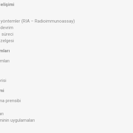
elişimi
an yöntemler (RIA – Radioimmunoassay)
ı devrim
 süreci
zelgesi
mları
amları
risi
imi
ma prensibi
i
rı
iminin uygulamaları