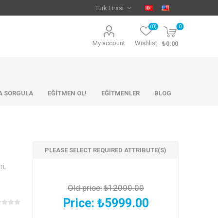
(0)
0
My account
Wishlist
₺0.00
KA SORGULA
EĞİTMEN OL!
EĞİTMENLER
BLOG
PLEASE SELECT REQUIRED ATTRIBUTE(S)
i,
Old price:
₺12000.00
Price:
₺5999.00