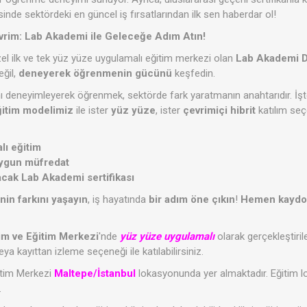
de sektördeki en güncel iş fırsatlarından ilk sen haberdar ol!
vrim: Lab Akademi ile Geleceğe Adım Atın!
zel ilk ve tek yüz yüze uygulamalı eğitim merkezi olan
Lab Akademi D
eğil,
deneyerek öğrenmenin gücünü
keşfedin.
ı deneyimleyerek öğrenmek, sektörde fark yaratmanın anahtarıdır. İşt
ğitim modelimiz
ile ister
yüz yüze
, ister
çevrimiçi hibrit
katılım seç
lı eğitim
uygun müfredat
acak Lab Akademi sertifikası
n farkını yaşayın
, iş hayatında
bir adım öne çıkın
!
Hemen kaydo
m ve Eğitim Merkezi
'nde
yüz yüze uygulamalı
olarak gerçekleştiril
a kayıttan izleme seçeneği ile katılabilirsiniz.
tim Merkezi
Maltepe/İstanbul
lokasyonunda yer almaktadır. Eğitim 
.