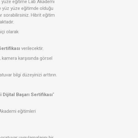
 yüz yüze eğitime Lab Akademi
ine yüz yüze eğitimde olduğu
 sorabilirsiniz. Hibrit eğitim
ktadır.
içi olarak
Sertifikası
verilecektir.
r, kamera karşısında görsel
uvar bilgi düzeyinizi arttırın.
Dijital Başarı Sertifikası
"
 Akademi eğitimleri
oratuvar uygulamalarını bir