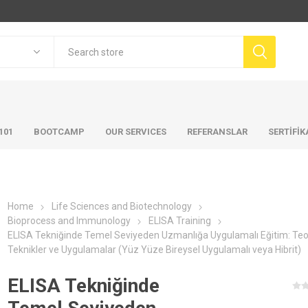
101
BOOTCAMP
OUR SERVICES
REFERANSLAR
SERTİFİ
Home
Life Sciences and Biotechnology
Bioprocess and Immunology
ELISA Training
ELISA Tekniğinde Temel Seviyeden Uzmanlığa Uygulamalı Eğitim: Teor
Teknikler ve Uygulamalar (Yüz Yüze Bireysel Uygulamalı veya Hibrit)
ELISA Tekniğinde