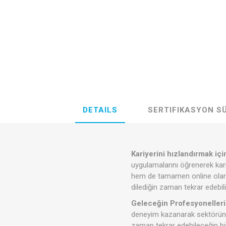
DETAILS
SERTIFIKASYON S
Kariyerini hızlandırmak iç
uygulamalarını öğrenerek kari
hem de tamamen online olarak 
dilediğin zaman tekrar edebili
Geleceğin Profesyonelleri 
deneyim kazanarak sektörün en
zaman tekrar edebileceğin bir