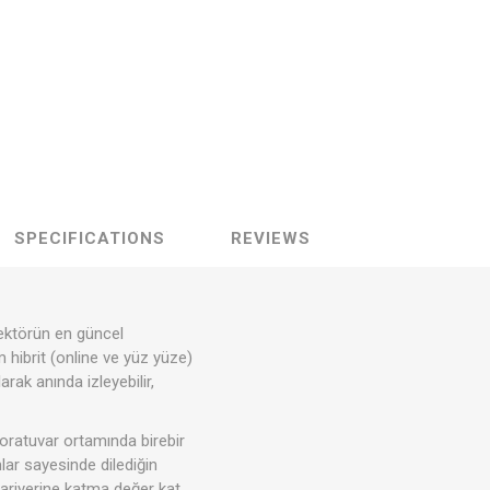
SPECIFICATIONS
REVIEWS
sektörün en güncel
 hibrit (online ve yüz yüze)
ak anında izleyebilir,
oratuvar ortamında birebir
lar sayesinde dilediğin
kariyerine katma değer kat.