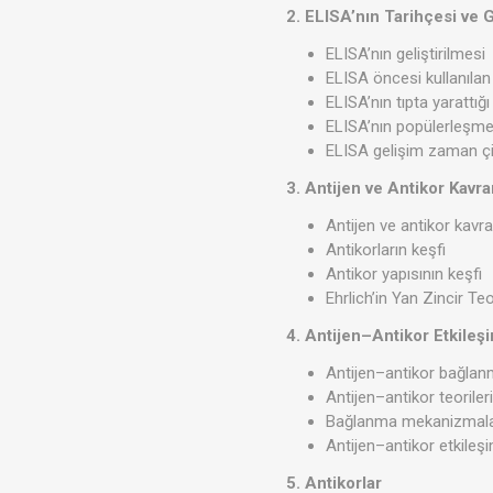
2. ELISA’nın Tarihçesi ve G
ELISA’nın geliştirilmesi
ELISA öncesi kullanıl
ELISA’nın tıpta yarattığ
ELISA’nın popülerleşme
ELISA gelişim zaman çi
3. Antijen ve Antikor Kavra
Antijen ve antikor kavr
Antikorların keşfi
Antikor yapısının keşfi
Ehrlich’in Yan Zincir Teo
4. Antijen–Antikor Etkileş
Antijen–antikor bağlan
Antijen–antikor teoriler
Bağlanma mekanizmala
Antijen–antikor etkileş
5. Antikorlar