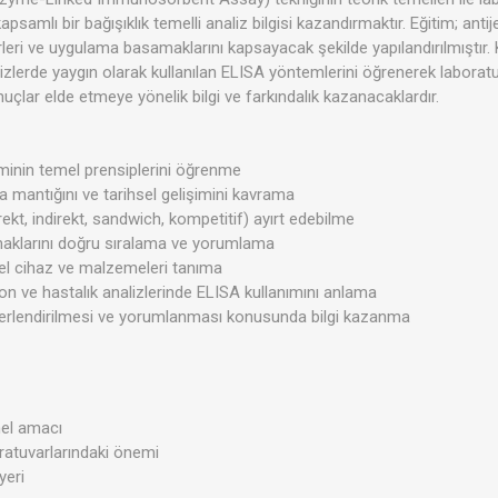
apsamlı bir bağışıklık temelli analiz bilgisi kazandırmaktır. Eğitim; anti
rleri ve uygulama basamaklarını kapsayacak şekilde yapılandırılmıştır. Kat
lizlerde yaygın olarak kullanılan ELISA yöntemlerini öğrenerek labora
onuçlar elde etmeye yönelik bilgi ve farkındalık kazanacaklardır.
iminin temel prensiplerini öğrenme
a mantığını ve tarihsel gelişimini kavrama
irekt, indirekt, sandwich, kompetitif) ayırt edebilme
klarını doğru sıralama ve yorumlama
mel cihaz ve malzemeleri tanıma
mon ve hastalık analizlerinde ELISA kullanımını anlama
erlendirilmesi ve yorumlanması konusunda bilgi kazanma
mel amacı
oratuvarlarındaki önemi
yeri