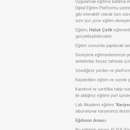
Uygulamalı eğitime katılma im
Dijital Eğitim Platformu üzer
gibi interaktif olarak tüm süre
size yüz yüze eğitim deneyim
Eğitim;
Haluk Çelik
eğitmenli
gerçekleştirilecektir.
Eğitim sonunda yapılacak sına
Deneyimli eğitmenlerimizin pr
anlatımlar, beyaz tahtada çiz
İstediğiniz yerden ve platform
Kaydedilen eğitim ve sizinle 
Karekod ve sertifika takip nu
ile aldığınız eğitimi yurt içind
Lab Akademi eğitimi "
Kariye
laboratuvar kariyerinizi deste
Eğitimin Amacı
Bu eğitimin amacı, ELISA (En