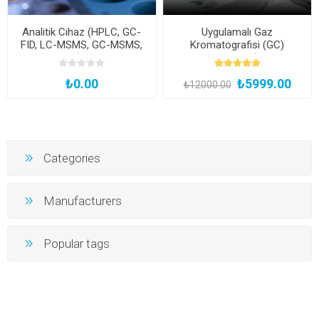
Analitik Cihaz (HPLC, GC-
Uygulamalı Gaz
FID, LC-MSMS, GC-MSMS,
Kromatografisi (GC)
AAS, UV-VIS) Demo Eğitimi
Uzmanlık Eğitimi (Yüz Yüze
ve Bireysel Uygulamalı)
₺0.00
₺5999.00
₺12000.00
Categories
Manufacturers
Popular tags