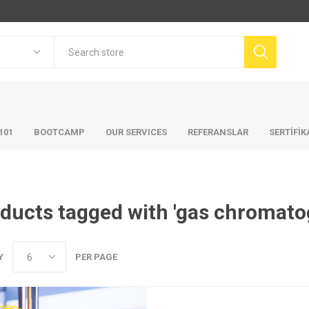
101
BOOTCAMP
OUR SERVICES
REFERANSLAR
SERTİFİ
ducts tagged with 'gas chromato
Y
PER PAGE