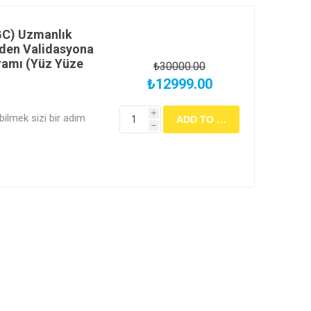
GC) Uzmanlık
eden Validasyona
ramı (Yüz Yüze
₺30000.00
₺12999.00
i
lmek sizi bir adım
h
ise sizi vazgeçilmez
ERÇEK DENEYİM YOKSA
RAMAZ⚠️Kalabalık
elik" cihaz izleme
nızı harcamayın. Bu
arda kişi başı en az 2
i sunan, 5 ayrı modül
sizi doğrudan AR-GE ve
 hazırlayan dev bir
e sertifikanızla değil,
ıkın!