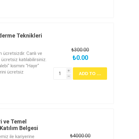
derme Teknikleri
₺300.00
in ücretsizdir. Canlı ve
₺0.00
cretsiz katılabilirsiniz.
alebi" kısmını "Hayır"
rini ücretsiz
i
h
apılacak sınav ile
ertifikası almak için
 olarak işaretlemeniz ve
ekmektedir. Ücretli
lge verilmemektedir.
ri ve Temel
Katılım Belgesi
₺4000.00
emiz ile kariyerine