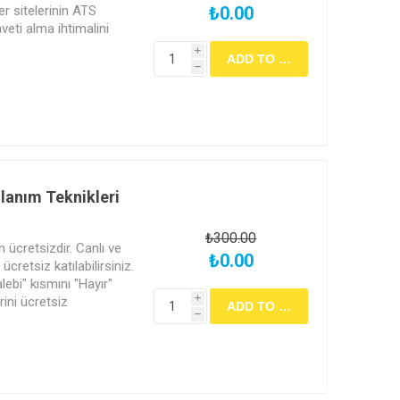
er sitelerinin ATS
₺0.00
veti alma ihtimalini
i
h
lanım Teknikleri
₺300.00
in ücretsizdir. Canlı ve
₺0.00
cretsiz katılabilirsiniz.
alebi" kısmını "Hayır"
rini ücretsiz
i
h
apılacak sınav ile
ertifikası almak için
 olarak işaretlemeniz ve
ekmektedir. Ücretli
lge verilmemektedir.