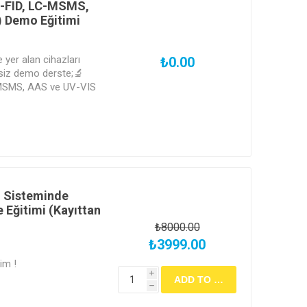
C-FID, LC-MSMS,
 Demo Eğitimi
 yer alan cihazları
₺0.00
siz demo derste;🔬
MSMS, AAS ve UV-VIS
n temellerini öğren,
) Sisteminde
 Eğitimi (Kayıttan
₺8000.00
₺3999.00
im !
i
h