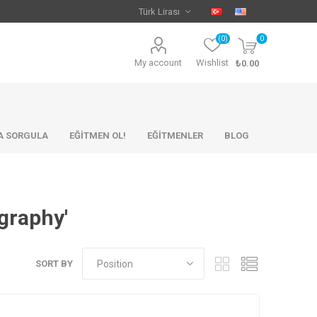
(0)
0
My account
Wishlist
₺0.00
KA SORGULA
EĞİTMEN OL!
EĞİTMENLER
BLOG
graphy'
SORT BY