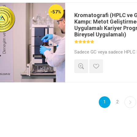
-57%
Kromatografi (HPLC ve 
Kampı: Metot Geliştirm
Uygulamalı Kariyer Prog
Bireysel Uygulamalı)
Sadece GC veya sadece HPLC bi
öne taşır; ikisini birden bilmek 
yapar. ⚠️LÜTFEN DİKKAT!!! G
SERTİFİKA TEK BAŞINA İŞE YA
gruplarda 15 dakikalık "gösterm
seanslarıyla paranızı ve zamanı
eğitim; maksimum 8 kişilik grupl
tam saat net uygulama garantis
ve 5 uluslararası sertifika ile 
1
2
Kalite Kontrol laboratuvarlarına
kariyer kampıdır. Sektörde sadec
gerçek cihaz tecrübenizle öne ç