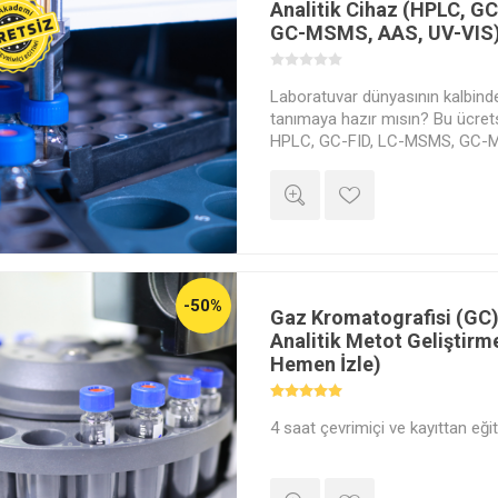
Analitik Cihaz (HPLC, G
GC-MSMS, AAS, UV-VIS)
Laboratuvar dünyasının kalbinde
tanımaya hazır mısın? Bu ücret
HPLC, GC-FID, LC-MSMS, GC-
gibi en yaygın analiz cihazlarını
-50%
Gaz Kromatografisi (GC
Analitik Metot Geliştirme
Hemen İzle)
4 saat çevrimiçi ve kayıttan eğit