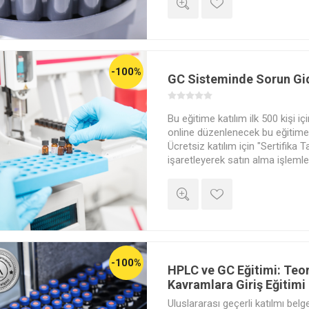
-100%
GC Sisteminde Sorun Gi
Bu eğitime katılım ilk 500 kişi iç
online düzenlenecek bu eğitime ü
Ücretsiz katılım için "Sertifika T
işaretleyerek satın alma işlemle
yapabilirsiniz. Eğitim sonunda y
adınıza düzenlenmiş bir başarı s
"Sertifika Talebi" kısmını "Evet"
ücretli satın alma yapmanız ger
satın alma yapmayanlara bir be
-100%
HPLC ve GC Eğitimi: Teo
Kavramlara Giriş Eğitimi 
Uluslararası geçerli katılmı belg