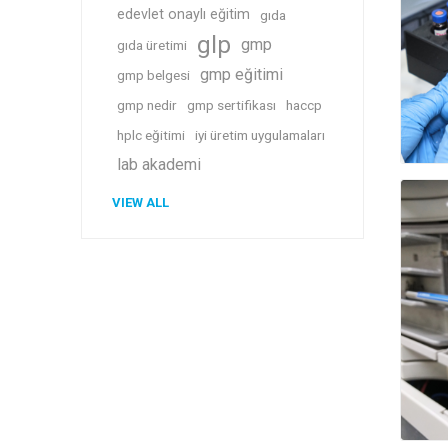
edevlet onaylı eğitim
gıda
glp
gmp
gıda üretimi
gmp eğitimi
gmp belgesi
gmp nedir
gmp sertifikası
haccp
hplc eğitimi
iyi üretim uygulamaları
lab akademi
VIEW ALL