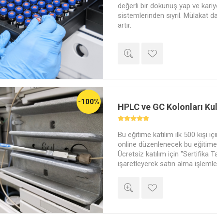
değerli bir dokunuş yap ve kariy
sistemlerinden sıyrıl. Mülakat da
artır.
-100%
HPLC ve GC Kolonları Kul
Bu eğitime katılım ilk 500 kişi iç
online düzenlenecek bu eğitime ü
Ücretsiz katılım için "Sertifika T
işaretleyerek satın alma işlemle
yapabilirsiniz. Eğitim sonunda y
adınıza düzenlenmiş bir başarı s
"Sertifika Talebi" kısmını "Evet"
ücretli satın alma yapmanız ger
satın alma yapmayanlara bir be