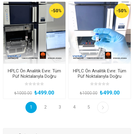
-50%
-50%
HPLC Ön Analitik Evre: Tüm
HPLC Ön Analitik Evre: Tüm
Püf Noktalarıyla Doğru
Püf Noktalarıyla Doğru
Standart ve Numune
Standart ve Numune
Hazırlığı
Hazırlığı
₺499.00
₺499.00
₺1000.00
₺1000.00
1
2
3
4
5