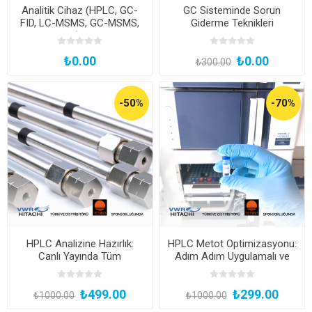
Analitik Cihaz (HPLC, GC-
GC Sisteminde Sorun
FID, LC-MSMS, GC-MSMS,
Giderme Teknikleri
AAS, UV-VIS) Demo Eğitimi
₺0.00
₺0.00
₺300.00
-50%
-70%
HPLC Analizine Hazırlık:
HPLC Metot Optimizasyonu:
Canlı Yayında Tüm
Adım Adım Uygulamalı ve
Detaylarıyla!
Çevrimiçi Canlı Yayın
₺499.00
₺299.00
₺1000.00
₺1000.00