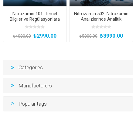
Nitrozamin 101: Temel
Nitrozamin 502: Nitrozamin
Bilgiler ve Regülasyonlara
Analizlerinde Analitik
Giriş Eğitimi (Çevrimiçi ve
Teknikler ve Risk
Canlı)
Yönetiminde Uzmanlık
₺2990.00
₺3990.00
Eğitimi (Çevrimiçi ve Canlı)
₺4000.00
₺5000.00
Categories
Manufacturers
Popular tags