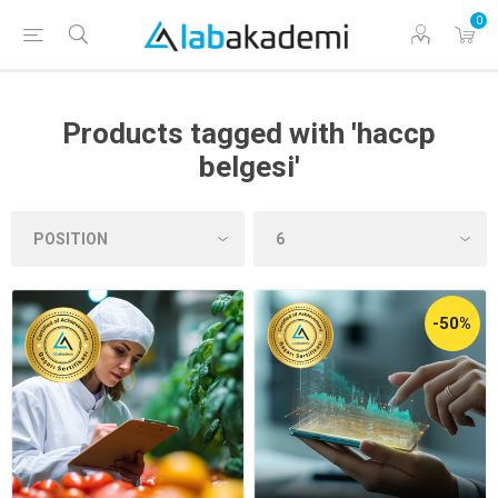
0
Products tagged with 'haccp
belgesi'
-50%