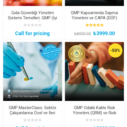
Gıda Güvenliği Yönetim
GMP Kapsamında Sapma
Sistemi Temelleri: GMP (İyi
Yönetimi ve CAPA (DÖF)
Üretim) ve GHP (İyi Hijyen)
Eğitimi (Kayıttan Hemen
Uygulamaları Eğitimi
İzle)
Call for pricing
₺3999.00
(Şirketlere Özel)
₺8000.00
-50%
GMP MasterClass: Sektör
GMP Odaklı Kalite Risk
Çalışanlarına Özel ve İleri
Yönetimi (QRM) ve Risk
Seviye Uygulamalı GMP
Değerlendirme Eğitimi
Uzmanlık Eğitimi
(Kayıttan Hemen İzle)