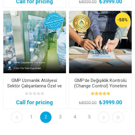
Call for pricing
₺3999.00
₺8000.00
-50%
GMP Uzmanlık Atölyesi:
GMP'de Değişiklik Kontrolü
Sektör Çalışanlarına Özel ve
(Change Control) Yönetimi
Uygulamalı GMP Uzmanlık
ve Etki Analizi Eğitimi
Eğitimi
(Kayıttan Hemen İzle)
Call for pricing
₺3999.00
₺8000.00
1
2
3
4
5