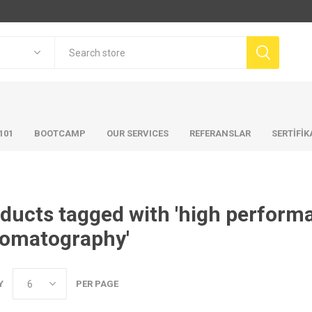
101
BOOTCAMP
OUR SERVICES
REFERANSLAR
SERTİFİ
ducts tagged with 'high performa
omatography'
Y
PER PAGE