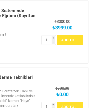
) Sisteminde
 Eğitimi (Kayıttan
₺8000.00
₺3999.00
im !
i
h
derme Teknikleri
₺300.00
in ücretsizdir. Canlı ve
₺0.00
cretsiz katılabilirsiniz.
alebi" kısmını "Hayır"
rini ücretsiz
i