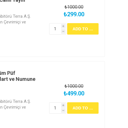
₺1000.00
₺299.00
bitörü Terra A.Ş.
 Çevrimiçi ve
i
h
Tüm Püf
dart ve Numune
₺1000.00
₺499.00
bitörü Terra A.Ş.
i
 Çevrimiçi ve
h