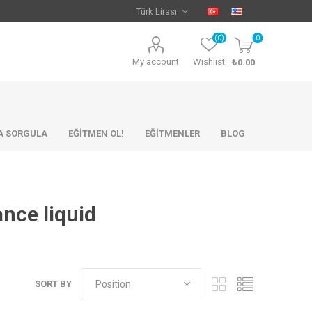
(0)
0
My account
Wishlist
₺0.00
KA SORGULA
EĞİTMEN OL!
EĞİTMENLER
BLOG
nce liquid
SORT BY