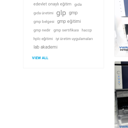
edevlet onaylı eğitim
gıda
glp
gmp
gıda üretimi
gmp eğitimi
gmp belgesi
gmp nedir
gmp sertifikası
haccp
hplc eğitimi
iyi üretim uygulamaları
lab akademi
VIEW ALL