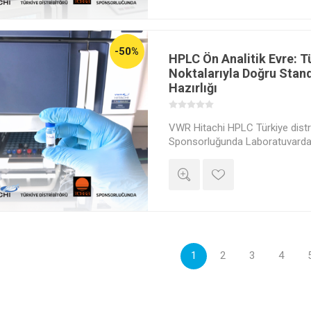
-50%
HPLC Ön Analitik Evre: 
Noktalarıyla Doğru Stan
Hazırlığı
VWR Hitachi HPLC Türkiye distri
Sponsorluğunda Laboratuvardan
İnteraktif Canlı Yayın!
1
2
3
4