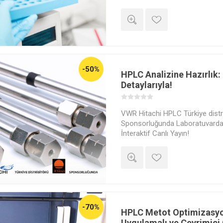
yapabilirsiniz. Eğitim sonunda y
adınıza düzenlenmiş bir başarı s
"Sertifika Talebi" kısmını "Evet"
ücretli satın alma yapmanız ger
satın alma yapmayanlara bir be
-50%
HPLC Analizine Hazırlık:
Detaylarıyla!
VWR Hitachi HPLC Türkiye distri
Sponsorluğunda Laboratuvardan
İnteraktif Canlı Yayın!
-70%
HPLC Metot Optimizasy
Uygulamalı ve Çevrimiçi 