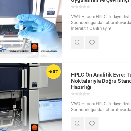
VWR Hitachi HPLC Türkiye distri
Sponsorluğunda Laboratuvardan
İnteraktif Canlı Yayın!
-50%
HPLC Ön Analitik Evre: 
Noktalarıyla Doğru Stan
Hazırlığı
VWR Hitachi HPLC Türkiye distri
Sponsorluğunda Laboratuvardan
İnteraktif Canlı Yayın!