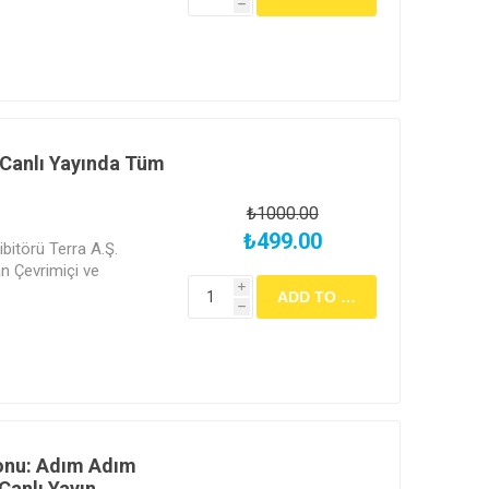
h
apılacak sınav ile
ertifikası almak için
 olarak işaretlemeniz ve
ekmektedir. Ücretli
lge verilmemektedir.
 Canlı Yayında Tüm
₺1000.00
₺499.00
bitörü Terra A.Ş.
 Çevrimiçi ve
i
h
onu: Adım Adım
Canlı Yayın