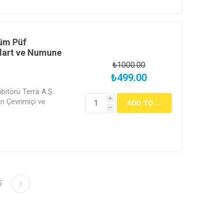
Tüm Püf
dart ve Numune
₺1000.00
₺499.00
bitörü Terra A.Ş.
i
 Çevrimiçi ve
h
5