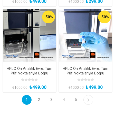
₺499.00
₺299.00
₺1000.00
₺1000.00
-50%
-50%
HPLC Ön Analitik Evre: Tüm
HPLC Ön Analitik Evre: Tüm
Püf Noktalarıyla Doğru
Püf Noktalarıyla Doğru
Standart ve Numune
Standart ve Numune
Hazırlığı
Hazırlığı
₺499.00
₺499.00
₺1000.00
₺1000.00
1
2
3
4
5