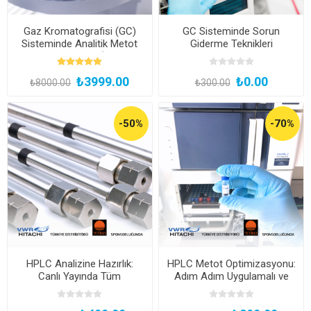
Gaz Kromatografisi (GC)
GC Sisteminde Sorun
Sisteminde Analitik Metot
Giderme Teknikleri
Geliştirme Eğitimi (Kayıttan
Hemen İzle)
₺3999.00
₺0.00
₺8000.00
₺300.00
-50%
-70%
HPLC Analizine Hazırlık:
HPLC Metot Optimizasyonu:
Canlı Yayında Tüm
Adım Adım Uygulamalı ve
Detaylarıyla!
Çevrimiçi Canlı Yayın