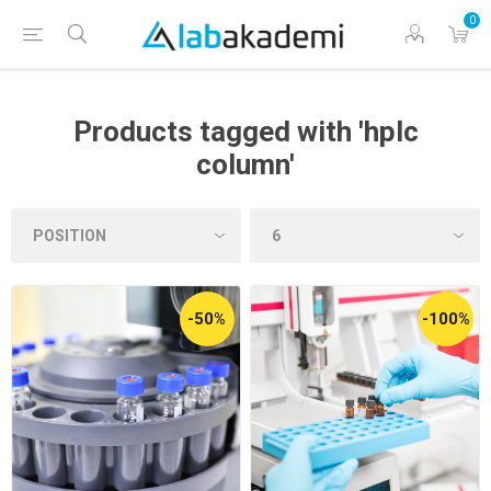
0
Products tagged with 'hplc
column'
-50%
-100%