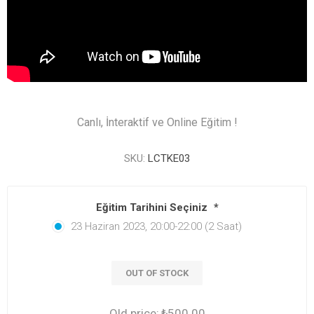
Canlı, İnteraktif ve Online Eğitim !
SKU:
LCTKE03
Eğitim Tarihini Seçiniz
*
23 Haziran 2023, 20:00-22:00 (2 Saat)
OUT OF STOCK
Old price:
₺500.00