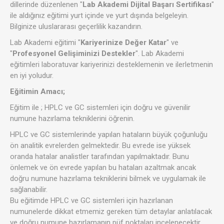
dillerinde düzenlenen "
Lab Akademi Dijital Başarı Sertifikası
"
ile aldığınız eğitimi yurt içinde ve yurt dışında belgeleyin.
Bilginize uluslararası geçerlilik kazandırın.
Lab Akademi eğitimi "
Kariyerinize Değer Katar
" ve
"
Profesyonel Gelişiminizi Destekler
". Lab Akademi
eğitimleri laboratuvar kariyerinizi desteklemenin ve ilerletmenin
en iyi yoludur.
Eğitimin Amacı;
Eğitim ile ; HPLC ve GC sistemleri için doğru ve güvenilir
numune hazırlama tekniklerini öğrenin.
HPLC ve GC sistemlerinde yapılan hataların büyük çoğunluğu
ön analitik evrelerden gelmektedir. Bu evrede ise yüksek
oranda hatalar analistler tarafından yapılmaktadır. Bunu
önlemek ve ön evrede yapılan bu hataları azaltmak ancak
doğru numune hazırlama tekniklerini bilmek ve uygulamak ile
sağlanabilir.
Bu eğitimde HPLC ve GC sistemleri için hazırlanan
numunelerde dikkat etmemiz gereken tüm detaylar anlatılacak
ve doğru numune hazırlamanın püf noktaları incelenecektir.