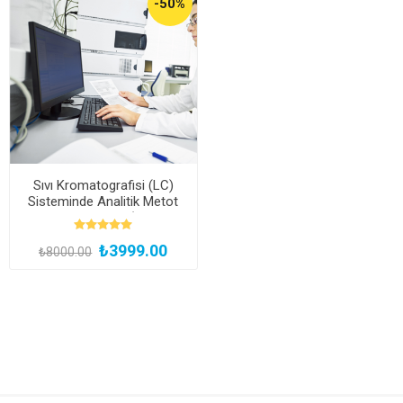
-50%
Sıvı Kromatografisi (LC)
Sisteminde Analitik Metot
Geliştirme Eğitimi (Kayıttan
Hemen İzle)
₺3999.00
₺8000.00