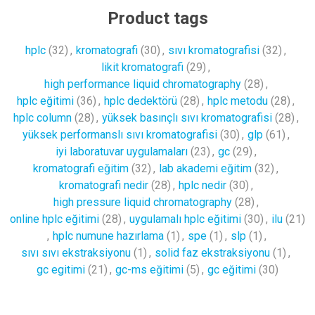
Product tags
hplc
(32)
,
kromatografi
(30)
,
sıvı kromatografisi
(32)
,
likit kromatografi
(29)
,
high performance liquid chromatography
(28)
,
hplc eğitimi
(36)
,
hplc dedektörü
(28)
,
hplc metodu
(28)
,
hplc column
(28)
,
yüksek basınçlı sıvı kromatografisi
(28)
,
yüksek performanslı sıvı kromatografisi
(30)
,
glp
(61)
,
iyi laboratuvar uygulamaları
(23)
,
gc
(29)
,
kromatografi eğitim
(32)
,
lab akademi eğitim
(32)
,
kromatografi nedir
(28)
,
hplc nedir
(30)
,
high pressure liquid chromatography
(28)
,
online hplc eğitimi
(28)
,
uygulamalı hplc eğitimi
(30)
,
ilu
(21)
,
hplc numune hazırlama
(1)
,
spe
(1)
,
slp
(1)
,
sıvı sıvı ekstraksiyonu
(1)
,
solid faz ekstraksiyonu
(1)
,
gc egitimi
(21)
,
gc-ms eğitimi
(5)
,
gc eğitimi
(30)