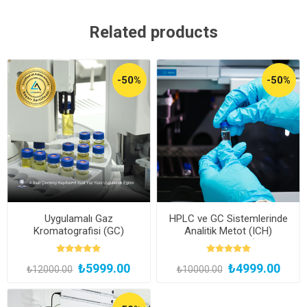
Related products
-50%
-50%
Uygulamalı Gaz
HPLC ve GC Sistemlerinde
Kromatografisi (GC)
Analitik Metot (ICH)
Uzmanlık Eğitimi (Yüz Yüze
Validasyon Eğitimi (Kayıttan
ve Bireysel Uygulamalı)
Hemen İzle)
₺5999.00
₺4999.00
₺12000.00
₺10000.00