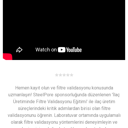
Hemen kayıt olun ve filtre validasyonu konusunda
uzmanlaşın! SteelPore sponsorluğunda düzenlenen 'İlaç
Üretiminde Filtre Validasyonu Eğitimi' ile ilaç üretim
süreçlerindeki kritik adımlardan birisi olan filtre
validasyonunu öğrenin. Laboratuvar ortamında uygulamalı
olarak filtre validasyonu yöntemlerini deneyimleyin ve