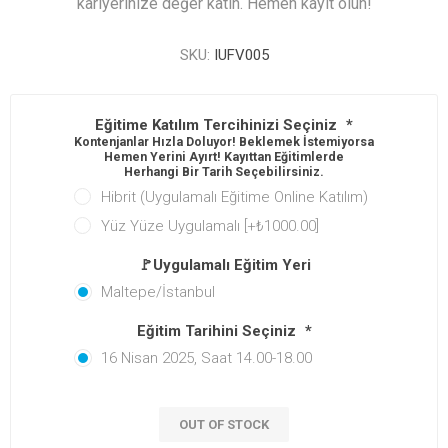
kariyerinize değer katın. Hemen kayıt olun!
SKU:
IUFV005
Eğitime Katılım Tercihinizi Seçiniz
*
Kontenjanlar Hızla Doluyor! Beklemek İstemiyorsan
Hemen Yerini Ayırt! Kayıttan Eğitimlerde
Herhangi Bir Tarih Seçebilirsiniz.
Hibrit (Uygulamalı Eğitime Online Katılım)
Yüz Yüze Uygulamalı [+₺1000.00]
🚩Uygulamalı Eğitim Yeri
Maltepe/İstanbul
Eğitim Tarihini Seçiniz
*
16 Nisan 2025, Saat 14.00-18.00
OUT OF STOCK