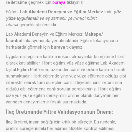
ile iletişime geçmek için
buraya
tıklayınız.
Eğitim,
Lab Akademi Deneyim ve Eğitim Merkezi
'nde
yüz
yüze uygulamalı
ve eş zamanlı çevrimiçi hibrit
olarak
gerçekleştirilecektir.
Lab Akademi Deneyim ve Eğitim Merkezi
Maltepe/
İstanbul
lokasyonunda yer almaktadır. Eğitim lokasyonunu
haritalarda görmek için
buraya
tıklayınız.
Uygulamalı eğitime katılma imkanı olmayanlar bu eğitime hibrit
olarak katılabilirler. Hibrit eğitim; yüz yüze eğitime Lab Akademi
Dijital Eğitim Platformu üzerinden canlı ve online katılma fırsatı
sunmaktadır. Hibrit eğitimde yine yüz yüze eğitimde olduğu gibi
interaktif olarak tüm süreçleri canlı izleyebilir, sınıf ortanımda
olduğu gibi eğitmene canlı sorular sorabilirsiniz. Hibrit eğitim
size yüz yüze eğitim deneyimini online olarak dünya'nın her
yerinden deneyimleme fırsatı sunmaktadır.
İlaç Üretiminde Filtre Validasyonunun Önemi:
İlaç üretimi, insan sağlığı için kritik bir süreçtir. Bu nedenle,
üretim süreçlerindeki her adımın titizlikle kontrol edilmesi