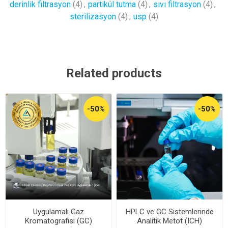
derinlik filtrasyon
(4)
,
partikül tutma
(4)
,
sıvı filtrasyon
(4)
,
sterilizasyon
(4)
,
usp
(4)
Related products
-50%
-50%
Uygulamalı Gaz
HPLC ve GC Sistemlerinde
Kromatografisi (GC)
Analitik Metot (ICH)