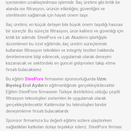
içerisinden uzaklaştırılması işlemidir. İlaç üretimi gibi kritik bir
alanda ise filtrasyon, ürünün etkinliğini, güvenliğini ve
sterilitesini sağlamak için hayati önem taşır.
İlaç üretimi, en küçük detayın bile büyük önem taşıdığı hassas
bir süreçtir. Bu süreçte filtrasyon, ürün kalitesi ve güvenliği için
kritik bir adımdır. SteelPore ve Lab Akademi işbirliğiyle
düzenlenen bu özel eğitimde, ilaç üretim süreçlerinde
kullanılan filtrasyon teknikleri ve integrity testleri hakkında
derinlemesine bilgi edinecek, uygulamalı olarak deneyim
kazanacak ve sektördeki en güncel gelişmeleri takip etme
fırsatı bulacaksınız.
Bu eğitim
SteelPore
firmasının sponsorluğunda
Uzm.
Biyolog Erol Aydın
'ın eğitmenliğinde gerçekleştirilecektir.
Eğitim SteelPore firmasının Türkiye distribitörü olduğu çeşitli
filtrasyon teknolojileri sistemleri ile uygulamalı olarak
gerçekleştirilecektir. Katılımcılar bu teknolojileri birebir
deneyimleme fırsatı bulacaklardır.
Sponsor firmamıza bu değerli eğitimi sizlere ulaştırırken
sağladıkları katkıdan dolayı teşekkür ederiz. SteelPore firması