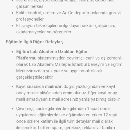
İlaç üretimi, biyoteknoloji ve tıbbi cihaz sektörlerinde
çalışan herkes
Kalite kontrol, üretim ve Ar-Ge departmanlarında görevli
profesyoneller
Filtrasyon teknolojilerine ilgi duyan sektör çalışanları,
akademisyenler ve öğrenciler
Eğitimle İlgili Diğer Detaylar;
Eğitim Lab Akademi Uzaktan Eğitim
Platformu
sistemimizden çevrimiçi, canlı ve eş zamanlı
olarak Lab Akademi Maltepe/İstanbul Deneyim ve Eğitim
Merkezimizden yüz yüze ve uygulamalı olarak
gerçekleştirilecektir.
Kayıt sırasında mailinizin doğru yazıldığından ve kayıt
onay mailini aldığınızdan emin olunuz. Eğer kayıt onay
maili almadıysanız mail adresiniz yanlış yazılmış olabilir.
Çevrimiçi, canlı eğitimlerde eğitimden 1 saat önce,
uygulamalı eğitimlerde ise eğitimden en erken 12 saat
önce sizlere katılım ile ilgili tüm detaylar mail olarak
iletilecektir. Lütfen spam, gereksiz, reklam ve tanıtım