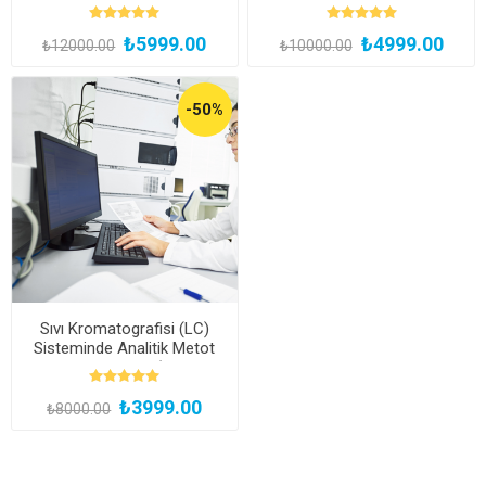
Uzmanlık Eğitimi (Yüz Yüze
Validasyon Eğitimi (Kayıttan
ve Bireysel Uygulamalı)
Hemen İzle)
₺5999.00
₺4999.00
₺12000.00
₺10000.00
-50%
Sıvı Kromatografisi (LC)
Sisteminde Analitik Metot
Geliştirme Eğitimi (Kayıttan
Hemen İzle)
₺3999.00
₺8000.00