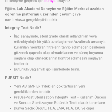
ile iletişime geçmek için
buraya
tıklayınız.
Eğitim,
Lab Akademi Deneyim ve Eğitim Merkezi uzaktan
öğrenme platformu üzerinden çevrimiçi ve
canlı
olarak
gerçekleştirilecektir.
Integrity Test Nedir?
İlaç sanayiinde, steril grade olarak adlandırılan veya
mikrobiyolojik bir yükü uzaklaştırmak/azaltmak amacıyla
kullanılan membran filtrelerin tahrip edilmeden belirlenen
gözenek çapında olup olmadıklarının ve süreç boyunca
sağlam olup olmadıklarının kontrol edilmesini sağlayan
testlerdir.
Bütünlük/Sağlamlık gibi isimlerlede bilinir.
PUPSIT Nedir?
Yeni AB GMP Ek 1'deki en çok tartışılan yeni
gerekliliklerden birisidir.
PreUsePost Sterilization Integrity Test - Kullanım Öncesi
ve Sonrası Sterilizasyon Bütünlük Testi olarak tanımlanır.
Dünya Sağlık Örgütü, FDA, EMA, PDA, ISO ve diğer