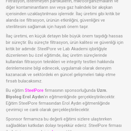
Filtrasyon, istenmeyen partiküllerin, mikroorganizmaların ve
diğer kontaminantların sıvı veya gaz halindeki bir akışkan
içerisinden uzaklaştırılması işlemidir. İlaç üretimi gibi kritik bir
alanda ise filtrasyon, ürünün etkinliğini, güvenliğini ve
sterilitesini sağlamak için hayati önem taşır.
İlaç üretimi, en küçük detayın bile büyük önem taşıdığı hassas
bir süreçtir. Bu süreçte filtrasyon, ürün kalitesi ve güvenliği için
kritik bir adımdır. SteelPore ve Lab Akademi işbirliğiyle
düzenlenen bu özel eğitimde, ilaç üretim süreçlerinde
kullanılan filtrasyon teknikleri ve integrity testleri hakkında
derinlemesine bilgi edinecek, uygulamalı olarak deneyim
kazanacak ve sektördeki en güncel gelişmeleri takip etme
fırsatı bulacaksınız.
Bu eğitim
SteelPore
firmasının sponsorluğunda
Uzm.
Biyolog Erol Aydın
'ın eğitmenliğinde gerçekleştirilecektir.
Eğitim SteelPore firmasından Erol Aydın eğitmenliğinde
çevrimiçi ve canlı olarak gerçekleştirilecektir.
Sponsor firmamıza bu değerli eğitimi sizlere ulaştırırken
sağladıkları katkıdan dolayı teşekkür ederiz. SteelPore firması