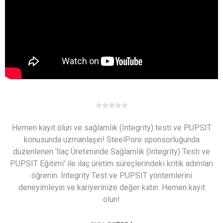
Hemen kayıt olun ve sağlamlık (Integrity) testi ve PUPSIT
konusunda uzmanlaşın! SteelPore sponsorluğunda
düzenlenen 'İlaç Üretiminde Sağlamlık (Integrity) Testi ve
PUPSIT Eğitimi' ile ilaç üretim süreçlerindeki kritik adımları
öğrenin. Integrity Test ve PUPSIT yöntemlerini
deneyimleyin ve kariyerinize değer katın. Hemen kayıt
olun!