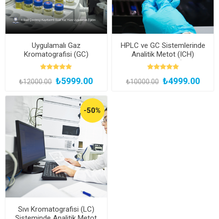
Uygulamalı Gaz
HPLC ve GC Sistemlerinde
Kromatografisi (GC)
Analitik Metot (ICH)
Uzmanlık Eğitimi (Yüz Yüze
Validasyon Eğitimi (Kayıttan
ve Bireysel Uygulamalı)
Hemen İzle)
₺5999.00
₺4999.00
₺12000.00
₺10000.00
-50%
Sıvı Kromatografisi (LC)
Sisteminde Analitik Metot