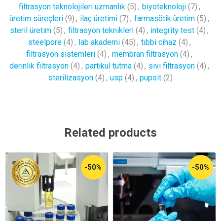
filtrasyon teknolojileri uzmanlık
(5)
,
biyoteknoloji
(7)
,
üretim süreçleri
(9)
,
ilaç üretimi
(7)
,
farmasötik üretim
(5)
,
steril üretim
(5)
,
filtrasyon teknikleri
(4)
,
integrity test
(4)
,
steelpore
(4)
,
lab akademi
(45)
,
tıbbi cihaz
(4)
,
filtrasyon sistemleri
(4)
,
membran filtrasyon
(4)
,
derinlik filtrasyon
(4)
,
partikül tutma
(4)
,
sıvı filtrasyon
(4)
,
sterilizasyon
(4)
,
usp
(4)
,
pupsit
(2)
Related products
-50%
-50%