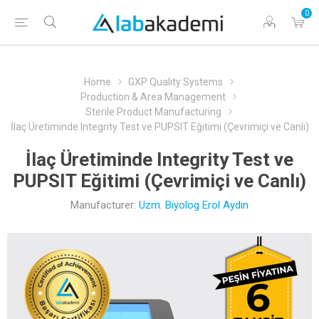
0
Home
GXP Quality Systems
Production & Area Management
Sterile Product Manufacturing
İlaç Üretiminde Integrity Test ve PUPSIT Eğitimi (Çevrimiçi ve Canlı)
İlaç Üretiminde Integrity Test ve
PUPSIT Eğitimi (Çevrimiçi ve Canlı)
Manufacturer:
Uzm. Biyolog Erol Aydın