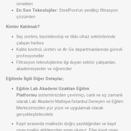
örnekleri
En Son Teknolojiler:
SteelPore’un yenilikçi filtrasyon
çözümleri
Kimler Katılmalı?
İlaç üretimi, biyoteknoloji ve tıbbi cihaz sektörlerinde
çalışan herkes
Kalite kontrol, üretim ve Ar-Ge departmanlarında görevli
profesyoneller
Filtrasyon teknolojilerine ilgi duyan sektör çalışanları,
akademisyenler ve öğrenciler
Eğitimle İlgili Diğer Detaylar;
Eğitim Lab Akademi Uzaktan Eğitim
Platformu
sistemimizden çevrimiçi, canlı ve eş zamanlı
olarak Lab Akademi Maltepe/İstanbul Deneyim ve Eğitim
Merkezimizden yüz yüze ve uygulamalı olarak
gerçekleştirilecektir.
Kayıt sırasında mailinizin doğru yazıldığından ve kayıt
onay mailini aldığınızdan emin olunuz. Eğer kayıt onay