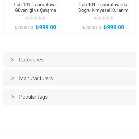
Lab 101: Laboratuvar
Lab 101: Laboratuvarda
Güvenliği ve Çalışma
Doğru Kimyasal Kullanım
Kuralları (Katılım Belgeli,
Teknikleri (Katılım Belgeli,
Kayıttan Hemen İzle)
Kayıttan Hemen İzle)
₺999.00
₺999.00
₺2000.00
₺2000.00
Categories
Manufacturers
Popular tags