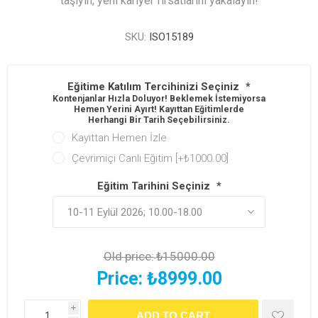
taşıyın, yeni kariyer fırsatlarını yakalayın!
SKU:
ISO15189
Eğitime Katılım Tercihinizi Seçiniz
*
Kontenjanlar Hızla Doluyor! Beklemek İstemiyorsan
Hemen Yerini Ayırt! Kayıttan Eğitimlerde
Herhangi Bir Tarih Seçebilirsiniz.
Kayıttan Hemen İzle
Çevrimiçi Canlı Eğitim [+₺1000.00]
Eğitim Tarihini Seçiniz
*
Old price:
₺15000.00
Price:
₺8999.00
i