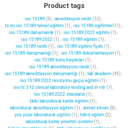
Product tags
iso 15189
(5)
,
akreditasyon nedir
(12)
,
ts en iso 15189 temel eğitimi
(1)
,
iso 15189 eği̇ti̇mleri̇
(1)
,
iso 15189 danışmanlık
(1)
,
iso 15189:2022 eğitimi
(1)
,
iso 15189:2022
(1)
,
iso 15189 eğitimi
(1)
,
iso 15189 nedir
(1)
,
ıso 15189 eğitimi fiyatı
(1)
,
iso 15189 danışmanlığı
(1)
,
iso 15189 dokümantasyon
(1)
,
iso 15189 konu başlıkları
(1)
,
iso 15189 akreditasyonu nedir
(1)
,
iso 15189 akreditasyon danışmanlığı
(1)
,
lab akademi
(45)
,
iso 15189:2022 revizyonu geçiş eğitimi
(1)
,
iso/tc 212 clinical laboratory testing and in vitr
(1)
,
iso 15189:2022 standardı
(1)
,
tıbbi laboratuvar kalite eğitimi
(1)
,
laboratuvar akreditasyon eğitimi
(1)
,
ahmet elmalı
(8)
,
yüz yüze laboratuvar eğitimi
(1)
,
hibrit eğitim
(2)
,
laboratuvar kalite yönetim sistemi
(1)
,