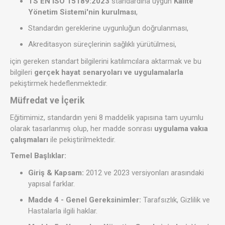
TS EN ISO 15189:2023
standardına uygun
Kalite
Yönetim Sistemi'nin kurulması
,
Standardın gereklerine uygunluğun doğrulanması,
Akreditasyon süreçlerinin sağlıklı yürütülmesi,
için gereken standart bilgilerini katılımcılara aktarmak ve bu
bilgileri
gerçek hayat senaryoları ve uygulamalarla
pekiştirmek hedeflenmektedir.
Müfredat ve İçerik
Eğitimimiz, standardın yeni 8 maddelik yapısına tam uyumlu
olarak tasarlanmış olup, her madde sonrası
uygulama vakıa
çalışmaları
ile pekiştirilmektedir.
Temel Başlıklar:
Giriş & Kapsam:
2012 ve 2023 versiyonları arasındaki
yapısal farklar.
Madde 4 - Genel Gereksinimler:
Tarafsızlık, Gizlilik ve
Hastalarla ilgili haklar.