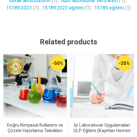
türkak akreditasyon
(1)
,
tıbbi laboratuvar sertifikası
(1)
,
15189:2023
(1)
,
15189:2023 eğitimi
(1)
,
15189 eğitimi
(1)
Related products
-50%
-25%
Doğru Kimyasal Kullanımı ve
İyi Laboratuvar Uygulamaları
Çözelti Hazırlama Teknikleri
GLP Eğitimi (Kayıttan Hemen
Eğitimi (Kayıttan Hemen
İzle)