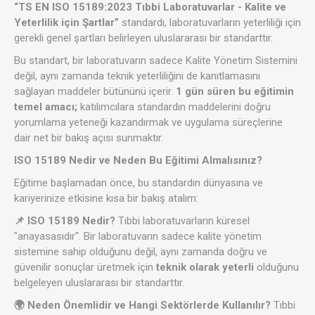
“TS EN ISO 15189:2023 Tıbbi Laboratuvarlar - Kalite ve
Yeterlilik için Şartlar”
standardı, laboratuvarların yeterliliği için
gerekli genel şartları belirleyen uluslararası bir standarttır.
Bu standart, bir laboratuvarın sadece Kalite Yönetim Sistemini
değil, aynı zamanda teknik yeterliliğini de kanıtlamasını
sağlayan maddeler bütününü içerir.
1
gün süren bu eğitimin
temel amacı;
katılımcılara standardın maddelerini doğru
yorumlama yeteneği kazandırmak ve uygulama süreçlerine
dair net bir bakış açısı sunmaktır.
ISO 15189 Nedir ve Neden Bu Eğitimi Almalısınız?
Eğitime başlamadan önce, bu standardın dünyasına ve
kariyerinize etkisine kısa bir bakış atalım:
📌 ISO 15189 Nedir?
Tıbbi laboratuvarların küresel
"anayasasıdır". Bir laboratuvarın sadece kalite yönetim
sistemine sahip olduğunu değil, aynı zamanda doğru ve
güvenilir sonuçlar üretmek için
teknik olarak yeterli
olduğunu
belgeleyen uluslararası bir standarttır.
🌍 Neden Önemlidir ve Hangi Sektörlerde Kullanılır?
Tıbbi