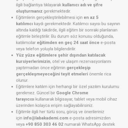
ilgili bağlantıya tıklayarak
kullanıcı adı ve şifre
oluşturmanız
gerekmektedir.
Eğitimlerin gerçekleştirilebilmesi için
en az 5
katılımcı
kaydı gerekmektedir. Katılımcı sayısı bu sayının
altında kaldığı takdirde, ilgili eğitim bir sonraki planlanan
eğitimle birleştirilir. Bu durum söz konusu olduğunda,
katılımcılar
eğitimden en geç 24 saat önce
e-posta
veya telefon yoluyla bilgilendirilir.
Yüz yüze eğitimlere şehir dışından katılacak
kursiyerlerimizin
, otel ve ulaşım rezervasyonlarını
yaptırmadan önce eğitimin
gerçekleşip
gerçekleşmeyeceğini teyit etmeleri
önemle rica
olunur.
Eğitimlere katılım için herhangi bir özel yazılım kurulumu
gerekmez. Güncel bir
Google Chrome
tarayıcısı
kullanarak bilgisayar, tablet veya mobil cihaz
üzerinden kolayca erişim sağlayabilirsiniz.
Eğitimle ilgili her türlü soru, görüş ve önerileriniz
için
info@labakademi.com
e-posta adresimizden
veya
+90 850 303 46 02
numaralı WhatsApp destek