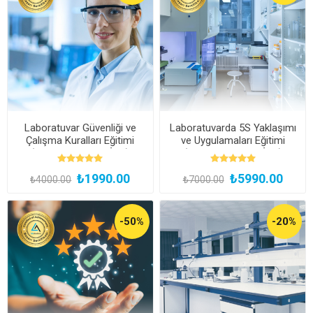
Laboratuvar Güvenliği ve
Laboratuvarda 5S Yaklaşımı
Çalışma Kuralları Eğitimi
ve Uygulamaları Eğitimi
(Kayıttan Hemen İzle)
(Kayıttan Hemen İzle)
₺1990.00
₺5990.00
₺4000.00
₺7000.00
-50%
-20%