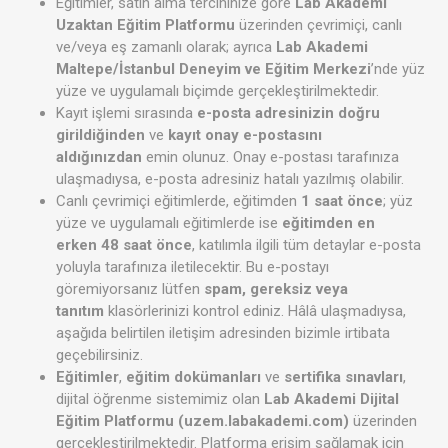
Eğitimler, satın alma tercihinize göre
Lab Akademi
Uzaktan Eğitim Platformu
üzerinden çevrimiçi, canlı
ve/veya eş zamanlı olarak; ayrıca
Lab Akademi
Maltepe/İstanbul Deneyim ve Eğitim Merkezi
’nde yüz
yüze ve uygulamalı biçimde gerçekleştirilmektedir.
Kayıt işlemi sırasında
e-posta adresinizin doğru
girildiğinden
ve
kayıt onay e-postasını
aldığınızdan
emin olunuz. Onay e-postası tarafınıza
ulaşmadıysa, e-posta adresiniz hatalı yazılmış olabilir.
Canlı çevrimiçi eğitimlerde, eğitimden
1 saat önce
; yüz
yüze ve uygulamalı eğitimlerde ise
eğitimden en
erken 48 saat önce
, katılımla ilgili tüm detaylar e-posta
yoluyla tarafınıza iletilecektir. Bu e-postayı
göremiyorsanız lütfen
spam, gereksiz veya
tanıtım
klasörlerinizi kontrol ediniz. Hâlâ ulaşmadıysa,
aşağıda belirtilen iletişim adresinden bizimle irtibata
geçebilirsiniz.
Eğitimler
,
eğitim dokümanları
ve
sertifika sınavları
,
dijital öğrenme sistemimiz olan
Lab Akademi Dijital
Eğitim Platformu (uzem.labakademi.com)
üzerinden
gerçekleştirilmektedir. Platforma erişim sağlamak için