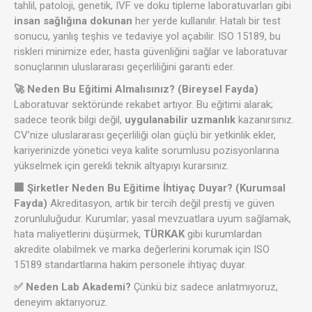
tahlil, patoloji, genetik, IVF ve doku tipleme laboratuvarları gibi
insan sağlığına dokunan
her yerde kullanılır. Hatalı bir test
sonucu, yanlış teşhis ve tedaviye yol açabilir. ISO 15189, bu
riskleri minimize eder, hasta güvenliğini sağlar ve laboratuvar
sonuçlarının uluslararası geçerliliğini garanti eder.
🚀 Neden Bu Eğitimi Almalısınız? (Bireysel Fayda)
Laboratuvar sektöründe rekabet artıyor. Bu eğitimi alarak;
sadece teorik bilgi değil,
uygulanabilir uzmanlık
kazanırsınız.
CV’nize uluslararası geçerliliği olan güçlü bir yetkinlik ekler,
kariyerinizde yönetici veya kalite sorumlusu pozisyonlarına
yükselmek için gerekli teknik altyapıyı kurarsınız.
🏢 Şirketler Neden Bu Eğitime İhtiyaç Duyar? (Kurumsal
Fayda)
Akreditasyon, artık bir tercih değil prestij ve güven
zorunluluğudur. Kurumlar; yasal mevzuatlara uyum sağlamak,
hata maliyetlerini düşürmek,
TÜRKAK
gibi kurumlardan
akredite olabilmek ve marka değerlerini korumak için ISO
15189 standartlarına hakim personele ihtiyaç duyar.
✅ Neden Lab Akademi?
Çünkü biz sadece anlatmıyoruz,
deneyim aktarıyoruz.