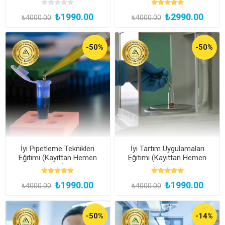
İzle)
₺1990.00
₺2990.00
₺4000.00
₺4000.00
-50%
-50%
İyi Pipetleme Teknikleri
İyi Tartım Uygulamaları
Eğitimi (Kayıttan Hemen
Eğitimi (Kayıttan Hemen
İzle)
İzle)
₺1990.00
₺1990.00
₺4000.00
₺4000.00
-50%
-14%