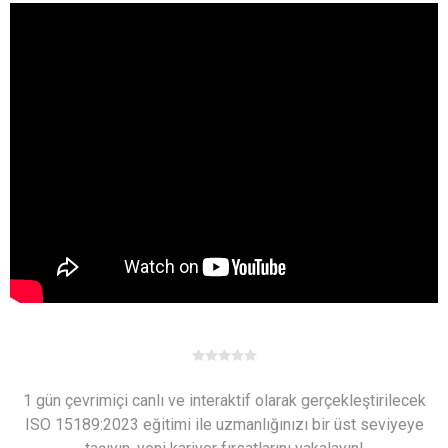
1 gün çevrimiçi canlı ve interaktif olarak gerçekleştirilecek
ISO 15189:2023 eğitimi ile uzmanlığınızı bir üst seviyeye