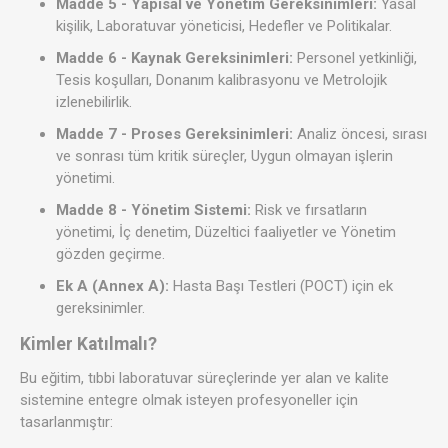
Madde 5 - Yapısal ve Yönetim Gereksinimleri:
Yasal
kişilik, Laboratuvar yöneticisi, Hedefler ve Politikalar.
Madde 6 - Kaynak Gereksinimleri:
Personel yetkinliği,
Tesis koşulları, Donanım kalibrasyonu ve Metrolojik
izlenebilirlik.
Madde 7 - Proses Gereksinimleri:
Analiz öncesi, sırası
ve sonrası tüm kritik süreçler, Uygun olmayan işlerin
yönetimi.
Madde 8 - Yönetim Sistemi:
Risk ve fırsatların
yönetimi, İç denetim, Düzeltici faaliyetler ve Yönetim
gözden geçirme.
Ek A (Annex A):
Hasta Başı Testleri (POCT) için ek
gereksinimler.
Kimler Katılmalı?
Bu eğitim, tıbbi laboratuvar süreçlerinde yer alan ve kalite
sistemine entegre olmak isteyen profesyoneller için
tasarlanmıştır: