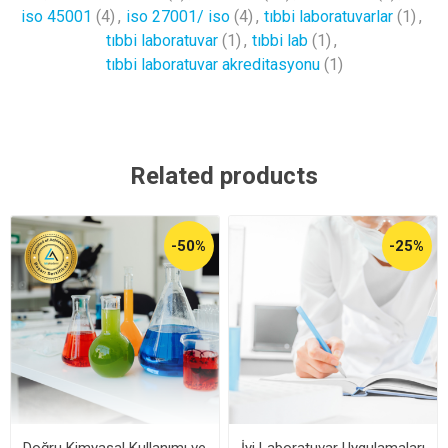
iso 45001
(4)
,
iso 27001/ iso
(4)
,
tıbbi laboratuvarlar
(1)
,
tıbbi laboratuvar
(1)
,
tıbbi lab
(1)
,
tıbbi laboratuvar akreditasyonu
(1)
Related products
-50%
-25%
Doğru Kimyasal Kullanımı ve
İyi Laboratuvar Uygulamaları