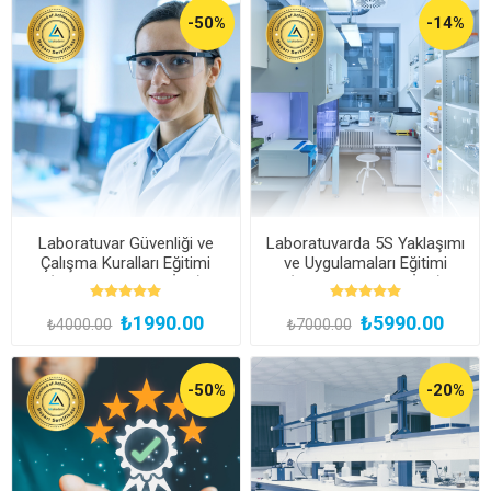
-50%
-14%
Laboratuvar Güvenliği ve
Laboratuvarda 5S Yaklaşımı
Çalışma Kuralları Eğitimi
ve Uygulamaları Eğitimi
(Kayıttan Hemen İzle)
(Kayıttan Hemen İzle)
₺1990.00
₺5990.00
₺4000.00
₺7000.00
-50%
-20%