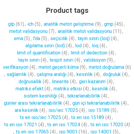
Product tags
glp
(61)
,
ich
(5)
,
analitik metot geliştirme
(9)
,
gmp
(45)
,
metot validasyonu
(7)
,
analitik metot validasyonu
(11)
,
ema
(5)
,
fda
(5)
,
seçicilik
(4)
,
tayin sınırı (loq)
(4)
,
algılama sınırı (lod)
(4)
,
lod
(4)
,
loq
(4)
,
limit of quantification
(4)
,
limit of dedection
(4)
,
tayin sınırı
(4)
,
tespit sınırı
(4)
,
validasyon
(9)
,
verifikasyon
(4)
,
metot geçerli kılma
(9)
,
metot doğrulama
(6)
,
sağlamlık
(4)
,
çalışma aralığı
(4)
,
kesinlik
(4)
,
doğruluk
(4)
,
doğrusallık
(4)
,
lineerite
(4)
,
geri kazanım
(4)
,
matriks efekt
(4)
,
matriks etkisi
(4)
,
kesnilik
(4)
,
sistem kesniliği
(4)
,
tekrarlanabilirlik
(4)
,
günler arası tekrarlanabilirlik
(4)
,
gün içi tekrarlanabilirlik
(4)
,
ara kesinlik
(4)
,
iso/iec 17025
(4)
,
iso 15189
(5)
,
ts en iso/iec 17025
(4)
,
ts en iso 15189
(4)
,
ts en iso 17021
(4)
,
ts en iso 17024
(4)
,
ts en iso 17020
(4)
,
ts en iso 17065
(4)
,
iso 9001
(16)
,
iso 14001
(5)
,