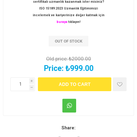
sertifikalı uzmanlık kazanmak ister misiniz?
ISO 15189:2023 Uzmanlık Eğitimimizi
incelemek ve kariyerinize değer katmak için
buraya
tıklayın!
OUT OF STOCK
Old price:
₺2000.00
Price:
₺999.00
i
h
Share: