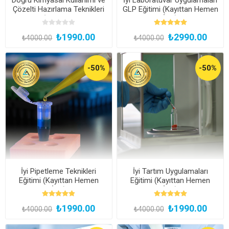
Çözelti Hazırlama Teknikleri
GLP Eğitimi (Kayıttan Hemen
Eğitimi (Kayıttan Hemen
İzle)
İzle)
₺1990.00
₺2990.00
₺4000.00
₺4000.00
-50%
-50%
İyi Pipetleme Teknikleri
İyi Tartım Uygulamaları
Eğitimi (Kayıttan Hemen
Eğitimi (Kayıttan Hemen
İzle)
İzle)
₺1990.00
₺1990.00
₺4000.00
₺4000.00