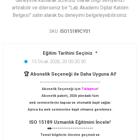
deneyime katılarak ücretsiz olarak bilgi seviyenizi
artırabilir ve dilerseniz bir "Lab Akademi Dijital Katılım
Belgesi" satın alarak bu deneyimi belgeleyebilirsiniz.
SKU:
ISO15189CY01
Eğitim Tarihini Seçiniz
*
15 Ocak 2026; 20.00-20.30
🏆 Abonelik Seçeneği ile Daha Uyguna Al!
---------------------------------------
Abonelik Seçeneği için
Tıklayınız
!
Abonelik paketi, 2026 yılındaki tüm
web seminerlerini kapsar ve otomatik kayıt sağlar.
Ayrıca bu web seminerine kayıt olmanız gerekmez.
ISO 15189 Uzmanlık Eğitimini İncele!
✒️----------------------
Temel bilgilerin ötesine geçmek ve