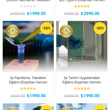
Eğitimi (Kayıttan Hemen
İzle)
İzle)
₺1990.00
₺2990.00
₺4000.00
₺4000.00
-50%
-50%
İyi Pipetleme Teknikleri
İyi Tartım Uygulamaları
Eğitimi (Kayıttan Hemen
Eğitimi (Kayıttan Hemen
İzle)
İzle)
₺1990.00
₺1990.00
₺4000.00
₺4000.00