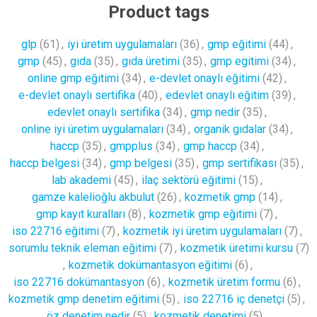
Product tags
glp
(61)
,
iyi üretim uygulamaları
(36)
,
gmp eğitimi
(44)
,
gmp
(45)
,
gıda
(35)
,
gıda üretimi
(35)
,
gmp egitimi
(34)
,
online gmp eğitimi
(34)
,
e-devlet onaylı eğitimi
(42)
,
e-devlet onaylı sertifika
(40)
,
edevlet onaylı eğitim
(39)
,
edevlet onaylı sertifika
(34)
,
gmp nedir
(35)
,
online iyi üretim uygulamaları
(34)
,
organik gıdalar
(34)
,
haccp
(35)
,
gmpplus
(34)
,
gmp haccp
(34)
,
haccp belgesi
(34)
,
gmp belgesi
(35)
,
gmp sertifikası
(35)
,
lab akademi
(45)
,
ilaç sektörü eğitimi
(15)
,
gamze kalelioğlu akbulut
(26)
,
kozmetik gmp
(14)
,
gmp kayıt kuralları
(8)
,
kozmetik gmp eğitimi
(7)
,
iso 22716 eğitimi
(7)
,
kozmetik iyi üretim uygulamaları
(7)
,
sorumlu teknik eleman eğitimi
(7)
,
kozmetik üretimi kursu
(7)
,
kozmetik dokümantasyon eğitimi
(6)
,
iso 22716 dokümantasyon
(6)
,
kozmetik üretim formu
(6)
,
kozmetik gmp denetim eğitimi
(5)
,
iso 22716 iç denetçi
(5)
,
öz denetim nedir
(5)
,
kozmetik denetimi
(5)
,