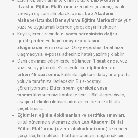
Eğitimler, satın alma tercihinize göre
Lab Akademi
Uzaktan Eğitim Platformu
üzerinden çevrimiçi, canlı
ve/veya eş zamanlı olarak; ayrıca
Lab Akademi
Maltepe/İstanbul Deneyim ve Eğitim Merkezi
’nde yüz
yüze ve uygulamalı biçimde gerçekleştirilmektedir.
Kayıt işlemi sırasında
e-posta adresinizin doğru
girildiğinden
ve
kayıt onay e-postasını
aldığınızdan
emin olunuz. Onay e-postası tarafınıza
ulaşmadıysa, e-posta adresiniz hatalı yazılmış olabilir.
Canlı çevrimiçi eğitimlerde, eğitimden
1 saat önce
; yüz
yüze ve uygulamalı eğitimlerde ise
eğitimden en
erken 48 saat önce
, katılımla ilgili tüm detaylar e-posta
yoluyla tarafınıza iletilecektir. Bu e-postayı
göremiyorsanız lütfen
spam, gereksiz veya
tanıtım
klasörlerinizi kontrol ediniz. Hâlâ ulaşmadıysa,
aşağıda belirtilen iletişim adresinden bizimle irtibata
geçebilirsiniz.
Eğitimler
,
eğitim dokümanları
ve
sertifika sınavları
,
dijital öğrenme sistemimiz olan
Lab Akademi Dijital
Eğitim Platformu (uzem.labakademi.com)
üzerinden
gerçekleştirilmektedir. Platforma erişim sağlamak için