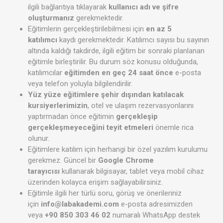
ilgili bağlantıya tıklayarak
kullanıcı adı ve şifre
oluşturmanız
gerekmektedir.
Eğitimlerin gerçekleştirilebilmesi için
en az 5
katılımcı
kaydı gerekmektedir. Katılımcı sayısı bu sayının
altında kaldığı takdirde, ilgili eğitim bir sonraki planlanan
eğitimle birleştirilir. Bu durum söz konusu olduğunda,
katılımcılar
eğitimden en geç 24 saat önce
e-posta
veya telefon yoluyla bilgilendirilir.
Yüz yüze eğitimlere şehir dışından katılacak
kursiyerlerimizin
, otel ve ulaşım rezervasyonlarını
yaptırmadan önce eğitimin
gerçekleşip
gerçekleşmeyeceğini teyit etmeleri
önemle rica
olunur.
Eğitimlere katılım için herhangi bir özel yazılım kurulumu
gerekmez. Güncel bir
Google Chrome
tarayıcısı
kullanarak bilgisayar, tablet veya mobil cihaz
üzerinden kolayca erişim sağlayabilirsiniz.
Eğitimle ilgili her türlü soru, görüş ve önerileriniz
için
info@labakademi.com
e-posta adresimizden
veya
+90 850 303 46 02
numaralı WhatsApp destek