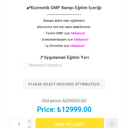
✔️Kozmetik GMP Kampı Eğitim İçeriği
--------------------
Kampa dahil olan eğitimleri
dilerseniz tek tek satın alabilirsiniz.
- Temel GMP için
tıklayınız!
- Dokümantasyon için
tıklayınız!
- İç Denetim için
tıklayınız!
🚩Uygulamalı Eğitim Yeri
Maltepe/İstanbul
PLEASE SELECT REQUIRED ATTRIBUTE(S)
Old price:
₺20000.00
Price:
₺12999.00
i
h