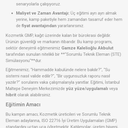
senaryolarla çalışıyoruz.
Maliyet ve Zaman Avantajı:
Üç eğitimi ayrı ayrı almak
yerine, kamp paketiyle hem zamandan tasarruf eder hem
de
fiyat avantajından
yararlanırsınız.
Kozmetik GMP, kağıt üzerinde kalan bir bürokrasi değildir.
Ürünün güvenliği ve markanın itibarıdır. Bu kamp programı,
sektör deneyimli eğitmenimiz
Gamze Kalelioğlu Akbulut
tarafından sunulan nitelikli bir **"Sorumlu Teknik Eleman (STE)
Simülasyonu"**dur.
Eğitmenimiz; "Hammadde kabulünde nelere bakılır?", "Su
sistemi nasıl valide edilir?", "Bir uygunsuzluk raporu nasıl
yazılır?" sorularını vaka çalışmalarıyla yanıtlar. Eğitimi, İstanbul
Maltepe Deneyim Merkezimizde
yüz yüze/uygulamalı
veya
hibrit
olarak alabilirsiniz.
Eğitimin Amacı
Bu kampın amacı; Kozmetik üreticileri ve Sorumlu Teknik
Eleman adaylarına, ISO 22716 İyi Üretim Uygulamaları (GMP)
standardını uçtan uca öğretmektir. Katılımcılar; üretim hijyeni,