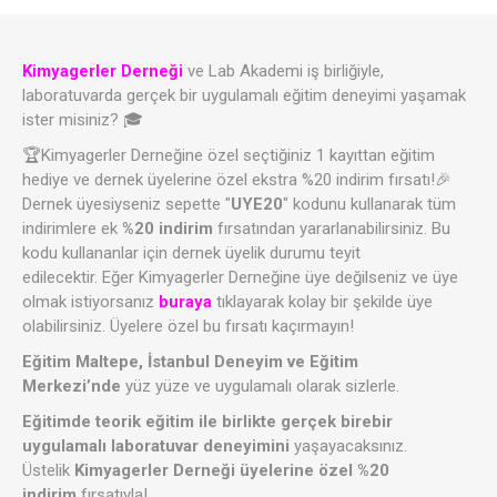
Kimyagerler Derneği
ve Lab Akademi iş birliğiyle,
laboratuvarda gerçek bir uygulamalı eğitim deneyimi yaşamak
ister misiniz? 🎓
🏆Kimyagerler Derneğine özel seçtiğiniz 1 kayıttan eğitim
hediye ve dernek üyelerine özel ekstra %20 indirim fırsatı!🎉
Dernek üyesiyseniz sepette "
UYE20
" kodunu kullanarak tüm
indirimlere ek
%20 indirim
fırsatından yararlanabilirsiniz. Bu
kodu kullananlar için dernek üyelik durumu teyit
edilecektir. Eğer Kimyagerler Derneğine üye değilseniz ve üye
olmak istiyorsanız
buraya
tıklayarak kolay bir şekilde üye
olabilirsiniz. Üyelere özel bu fırsatı kaçırmayın!
Eğitim Maltepe, İstanbul Deneyim ve Eğitim
Merkezi’nde
yüz yüze ve uygulamalı olarak sizlerle.
Eğitimde teorik eğitim ile birlikte gerçek birebir
uygulamalı laboratuvar deneyimini
yaşayacaksınız.
Üstelik
Kimyagerler Derneği üyelerine özel %20
indirim
fırsatıyla!