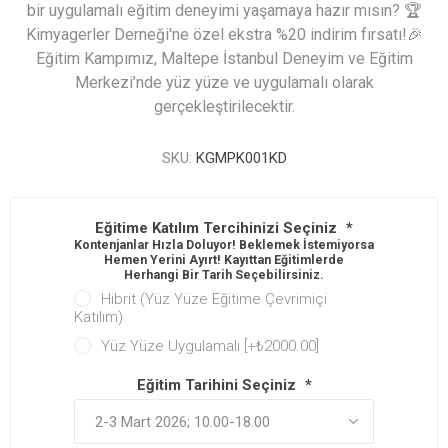
bir uygulamalı eğitim deneyimi yaşamaya hazır mısın? 🏆
Kimyagerler Derneği'ne özel ekstra %20 indirim fırsatı!🎉
Eğitim Kampımız, Maltepe İstanbul Deneyim ve Eğitim
Merkezi’nde yüz yüze ve uygulamalı olarak
gerçekleştirilecektir.
SKU:
KGMPK001KD
Eğitime Katılım Tercihinizi Seçiniz
*
Kontenjanlar Hızla Doluyor! Beklemek İstemiyorsan
Hemen Yerini Ayırt! Kayıttan Eğitimlerde
Herhangi Bir Tarih Seçebilirsiniz.
Hibrit (Yüz Yüze Eğitime Çevrimiçi
Katılım)
Yüz Yüze Uygulamalı [+₺2000.00]
Eğitim Tarihini Seçiniz
*