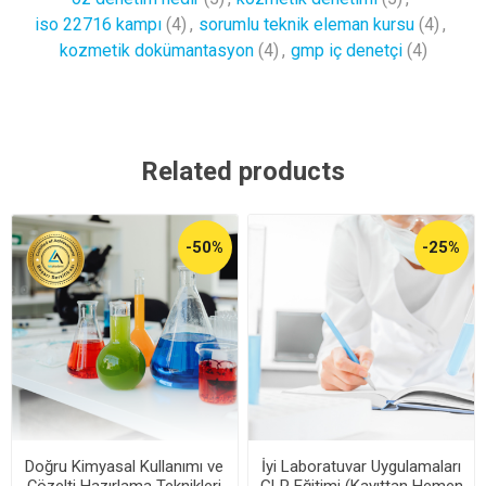
iso 22716 kampı
(4)
,
sorumlu teknik eleman kursu
(4)
,
kozmetik dokümantasyon
(4)
,
gmp iç denetçi
(4)
Related products
-50%
-25%
Doğru Kimyasal Kullanımı ve
İyi Laboratuvar Uygulamaları
Çözelti Hazırlama Teknikleri
GLP Eğitimi (Kayıttan Hemen