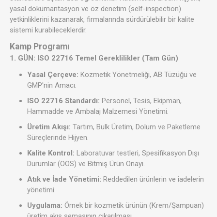
yasal dokümantasyon ve öz denetim (self-inspection)
yetkinliklerini kazanarak, firmalarında sürdürülebilir bir kalite
sistemi kurabileceklerdir.
Kamp Programı
1. GÜN: ISO 22716 Temel Gereklilikler (Tam Gün)
Yasal Çerçeve:
Kozmetik Yönetmeliği, AB Tüzüğü ve
GMP'nin Amacı.
ISO 22716 Standardı:
Personel, Tesis, Ekipman,
Hammadde ve Ambalaj Malzemesi Yönetimi.
Üretim Akışı:
Tartım, Bulk Üretim, Dolum ve Paketleme
Süreçlerinde Hijyen.
Kalite Kontrol:
Laboratuvar testleri, Spesifikasyon Dışı
Durumlar (OOS) ve Bitmiş Ürün Onayı.
Atık ve İade Yönetimi:
Reddedilen ürünlerin ve iadelerin
yönetimi.
Uygulama:
Örnek bir kozmetik ürünün (Krem/Şampuan)
üretim akış şemasının çıkarılması.