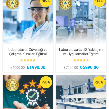
-50%
-14%
Laboratuvar Güvenliği ve
Laboratuvarda 5S Yaklaşımı
Çalışma Kuralları Eğitimi
ve Uygulamaları Eğitimi
(Kayıttan Hemen İzle)
(Kayıttan Hemen İzle)
₺1990.00
₺5990.00
₺4000.00
₺7000.00
-50%
-20%