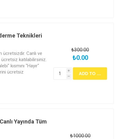
derme Teknikleri
₺300.00
in ücretsizdir. Canlı ve
₺0.00
cretsiz katılabilirsiniz.
alebi" kısmını "Hayır"
rini ücretsiz
i
h
apılacak sınav ile
ertifikası almak için
 olarak işaretlemeniz ve
ekmektedir. Ücretli
lge verilmemektedir.
 Canlı Yayında Tüm
₺1000.00