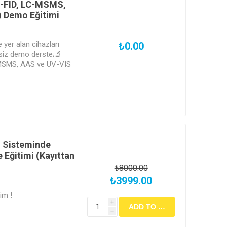
C-FID, LC-MSMS,
 Demo Eğitimi
 yer alan cihazları
₺0.00
siz demo derste;🔬
MSMS, AAS ve UV-VIS
n temellerini öğren,
) Sisteminde
 Eğitimi (Kayıttan
₺8000.00
₺3999.00
im !
i
h