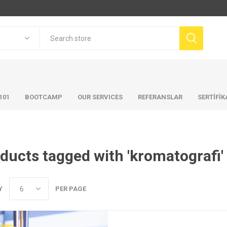
101
BOOTCAMP
OUR SERVICES
REFERANSLAR
SERTİFİ
ducts tagged with 'kromatografi'
Y
PER PAGE