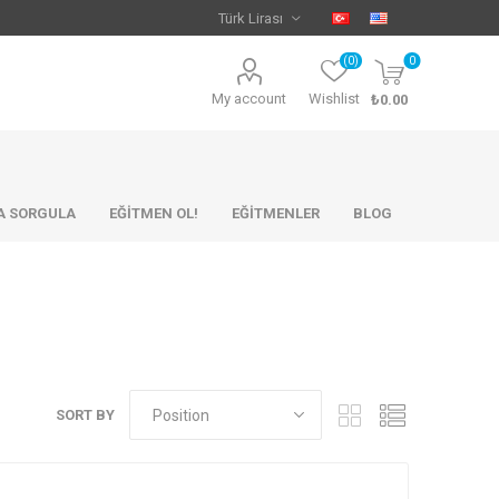
(0)
0
My account
Wishlist
₺0.00
KA SORGULA
EĞİTMEN OL!
EĞİTMENLER
BLOG
SORT BY