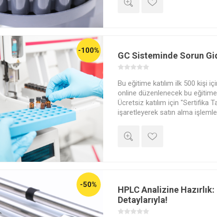
-100%
GC Sisteminde Sorun Gi
Bu eğitime katılım ilk 500 kişi iç
online düzenlenecek bu eğitime ü
Ücretsiz katılım için "Sertifika T
işaretleyerek satın alma işlemle
yapabilirsiniz. Eğitim sonunda y
adınıza düzenlenmiş bir başarı s
"Sertifika Talebi" kısmını "Evet"
ücretli satın alma yapmanız ger
satın alma yapmayanlara bir be
-50%
HPLC Analizine Hazırlık:
Detaylarıyla!