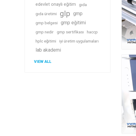
edevlet onaylı eğitim
gıda
glp
gmp
gıda üretimi
gmp eğitimi
gmp belgesi
gmp nedir
gmp sertifikası
haccp
hplc eğitimi
iyi üretim uygulamaları
lab akademi
VIEW ALL