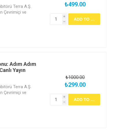
₺499.00
bitörü Terra A.Ş.
 Çevrimiçi ve
i
h
onu: Adım Adım
Canlı Yayın
₺1000.00
₺299.00
bitörü Terra A.Ş.
 Çevrimiçi ve
i
h