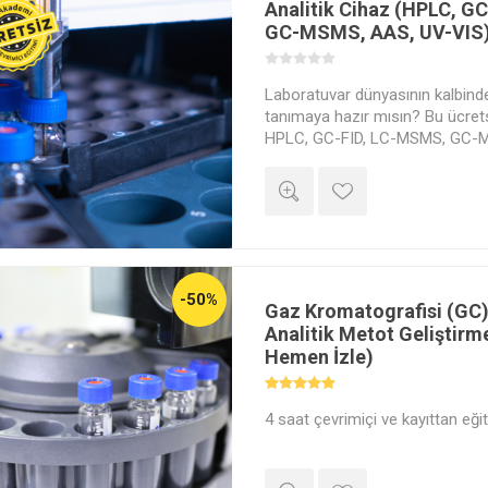
Analitik Cihaz (HPLC, G
GC-MSMS, AAS, UV-VIS)
Laboratuvar dünyasının kalbinde
tanımaya hazır mısın? Bu ücret
HPLC, GC-FID, LC-MSMS, GC-
gibi en yaygın analiz cihazlarını
-50%
Gaz Kromatografisi (GC
Analitik Metot Geliştirme
Hemen İzle)
4 saat çevrimiçi ve kayıttan eğit