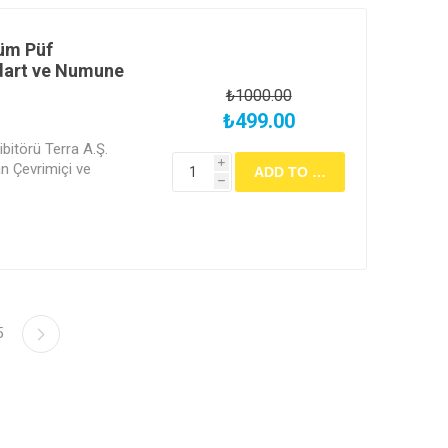
Tüm Püf
dart ve Numune
₺1000.00
₺499.00
bitörü Terra A.Ş.
i
 Çevrimiçi ve
h
5