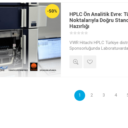
-50%
HPLC Ön Analitik Evre: 
Noktalarıyla Doğru Stan
Hazırlığı
VWR Hitachi HPLC Türkiye distri
Sponsorluğunda Laboratuvardan
İnteraktif Canlı Yayın!
1
2
3
4