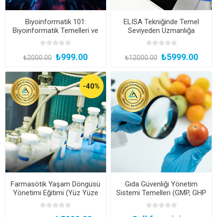
Biyoinformatik 101:
ELISA Tekniğinde Temel
Biyoinformatik Temelleri ve
Seviyeden Uzmanlığa
Uygulamaları (Kayıttan
Uygulamalı Eğitim: Teori,
Hemen İzle, Katılım Belgeli)
Teknikler ve Uygulamalar
₺999.00
₺5999.00
(Yüz Yüze Bireysel
₺2000.00
₺12000.00
Uygulamalı veya Hibrit)
-40%
Farmasötik Yaşam Döngüsü
Gıda Güvenliği Yönetim
Yönetimi Eğitimi (Yüz Yüze
Sistemi Temelleri (GMP, GHP
Bireysel Uygulamalı veya
ve HACCP) Uzmanlık Kampı
Hibrit)
(Şirketlere Özel)