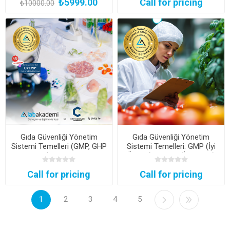
₺5999.00
Call for pricing
₺10000.00
Gıda Güvenliği Yönetim
Gıda Güvenliği Yönetim
Sistemi Temelleri (GMP, GHP
Sistemi Temelleri: GMP (İyi
ve HACCP) Uzmanlık Kampı
Üretim) ve GHP (İyi Hijyen)
(Şirketlere Özel)
Uygulamaları Eğitimi
Call for pricing
Call for pricing
(Şirketlere Özel)
1
2
3
4
5