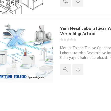
Yeni Nesil Laboratuvar Ya
Verimliliği Artırın
Mettler Toledo Türkiye Sponso
Laboratuvardan Çevrimiçi ve İnte
Canlı yayına katılım ücretsizdir. 
belgelemek isterseniz ücretli "L
Katılım Belgesi" satın alabilirsini