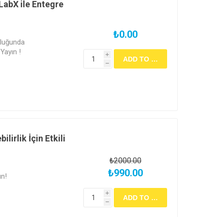
LabX ile Entegre
₺0.00
rluğunda
Yayın !
i
h
lirlik İçin Etkili
₺2000.00
₺990.00
ın!
i
h