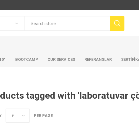
101
BOOTCAMP
OUR SERVICES
REFERANSLAR
SERTİFİ
ducts tagged with 'laboratuvar ç
Y
PER PAGE