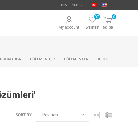
(0)
0
My account
Wishlist
₺0.00
KA SORGULA
EĞİTMEN OL!
EĞİTMENLER
BLOG
özümleri'
SORT BY