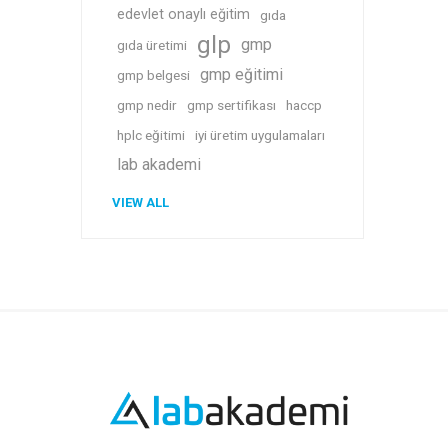
edevlet onaylı eğitim
gıda
glp
gmp
gıda üretimi
gmp eğitimi
gmp belgesi
gmp nedir
gmp sertifikası
haccp
hplc eğitimi
iyi üretim uygulamaları
lab akademi
VIEW ALL