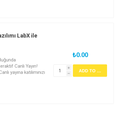
zılımı LabX ile
₺0.00
rluğunda
raktif Canlı Yayın!
i
Canlı yayına katılımınızı
h
ab Akademi Dijital
z.