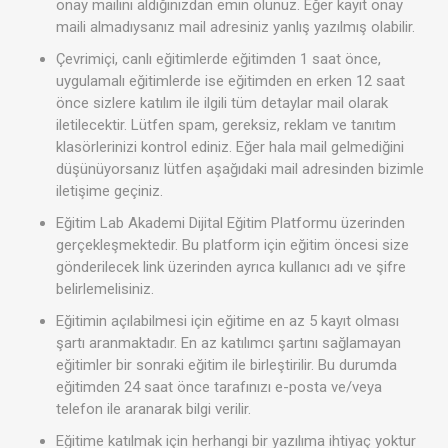
onay mailini aldığınızdan emin olunuz. Eğer kayıt onay
maili almadıysanız mail adresiniz yanlış yazılmış olabilir.
Çevrimiçi, canlı eğitimlerde eğitimden 1 saat önce,
uygulamalı eğitimlerde ise eğitimden en erken 12 saat
önce sizlere katılım ile ilgili tüm detaylar mail olarak
iletilecektir. Lütfen spam, gereksiz, reklam ve tanıtım
klasörlerinizi kontrol ediniz. Eğer hala mail gelmediğini
düşünüyorsanız lütfen aşağıdaki mail adresinden bizimle
iletişime geçiniz.
Eğitim Lab Akademi Dijital Eğitim Platformu üzerinden
gerçekleşmektedir. Bu platform için eğitim öncesi size
gönderilecek link üzerinden ayrıca kullanıcı adı ve şifre
belirlemelisiniz.
Eğitimin açılabilmesi için eğitime en az 5 kayıt olması
şartı aranmaktadır. En az katılımcı şartını sağlamayan
eğitimler bir sonraki eğitim ile birleştirilir. Bu durumda
eğitimden 24 saat önce tarafınızı e-posta ve/veya
telefon ile aranarak bilgi verilir.
Eğitime katılmak için herhangi bir yazılıma ihtiyaç yoktur