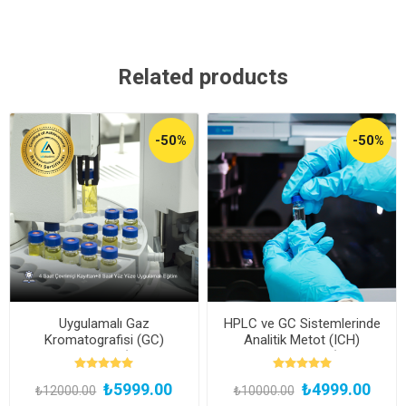
Related products
-50%
-50%
Uygulamalı Gaz
HPLC ve GC Sistemlerinde
Kromatografisi (GC)
Analitik Metot (ICH)
Uzmanlık Eğitimi (Yüz Yüze
Validasyon Eğitimi (Kayıttan
ve Bireysel Uygulamalı)
Hemen İzle)
₺5999.00
₺4999.00
₺12000.00
₺10000.00