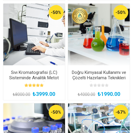
-50%
-50%
Sıvı Kromatografisi (LC)
Doğru Kimyasal Kullanımı ve
Sisteminde Analitik Metot
Çözelti Hazırlama Teknikleri
Geliştirme Eğitimi (Kayıttan
Eğitimi (Kayıttan Hemen
Hemen İzle)
İzle)
₺3999.00
₺1990.00
₺8000.00
₺4000.00
-50%
-67%