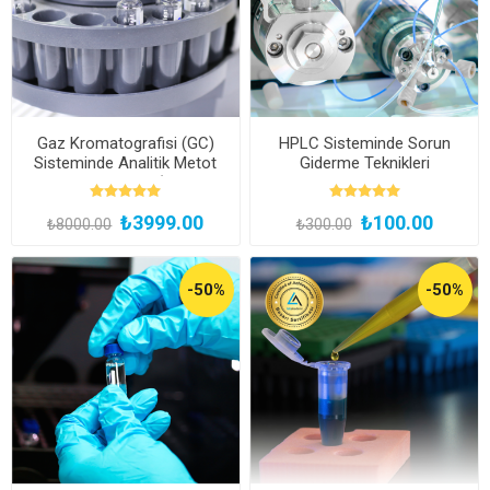
Gaz Kromatografisi (GC)
HPLC Sisteminde Sorun
Sisteminde Analitik Metot
Giderme Teknikleri
Geliştirme Eğitimi (Kayıttan
Hemen İzle)
₺3999.00
₺100.00
₺8000.00
₺300.00
-50%
-50%