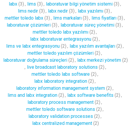
labx
(3)
,
lims
(3)
,
laboratuvar bilgi yönetim sistemi
(3)
,
lims nedir
(3)
,
labx nedir
(3)
,
labx yazılımı
(3)
,
mettler toledo labx
(3)
,
lims markaları
(3)
,
lims fiyatları
(3)
,
laboratuvar çözümleri
(3)
,
laboratuvar süreç yönetimi
(3)
,
mettler toledo labx yazılımı
(2)
,
labx laboratuvar entegrasyonu
(2)
,
lims ve labx entegrasyonu
(2)
,
labx yazılım avantajları
(2)
,
mettler toledo yazılım çözümleri
(2)
,
laboratuvar doğrulama süreçleri
(2)
,
labx merkezi yönetim
(2)
,
live broadcast laboratory solutions
(2)
,
mettler toledo labx software
(2)
,
labx laboratory integration
(2)
,
laboratory information management system
(2)
,
lims and labx integration
(2)
,
labx software benefits
(2)
,
laboratory process management
(2)
,
mettler toledo software solutions
(2)
,
laboratory validation processes
(2)
,
labx centralized management
(2)