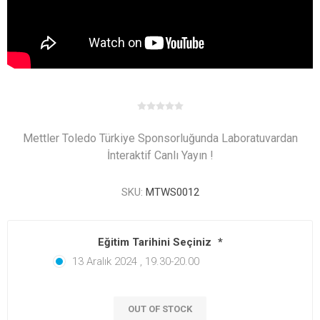
Mettler Toledo Türkiye Sponsorluğunda Laboratuvardan
İnteraktif Canlı Yayın !
SKU:
MTWS0012
Eğitim Tarihini Seçiniz
*
13 Aralık 2024 , 19.30-20.00
OUT OF STOCK