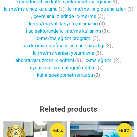
kromatografi ve kütle spektrometrisi eğitimi
(3)
,
lc-ms/ms cihaz kurulumu
(3)
,
lc-ms/ms ile gıda analizleri
(3)
,
çevre analizlerinde lc-ms/ms
(3)
,
lc-ms/ms validasyon çalışmaları
(3)
,
i̇laç sektöründe lc-ms/ms kullanımı
(3)
,
lc-ms/ms eğitim programı
(3)
,
sıvı kromatografisi ile numune hazırlığı
(3)
,
lc-ms/ms verileri yorumlama
(3)
,
laboratuvar uzmanlık eğitimi
(9)
,
lc-ms eğitimi
(2)
,
uygulamalı kromatografi eğitimi
(2)
,
kütle spektrometrisi kursu
(2)
Related products
-50%
-50%