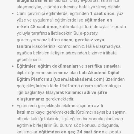
aldığınızdan
emin olunuz. Onay e-postası tarafınıza
ulaşmadıysa, e-posta adresiniz hatalı yazılmış olabilir.
Canlı çevrimiçi eğitimlerde, eğitimden
1 saat önce
; yüz
yüze ve uygulamalı eğitimlerde ise
eğitimden en
erken 48 saat önce
, katılımla ilgili tüm detaylar e-posta
yoluyla tarafınıza iletilecektir. Bu e-postayı
göremiyorsanız lütfen
spam, gereksiz veya
tanıtım
klasörlerinizi kontrol ediniz. Hâlâ ulaşmadıysa,
aşağıda belirtilen iletişim adresinden bizimle irtibata
geçebilirsiniz.
Eğitimler
,
eğitim dokümanları
ve
sertifika sınavları
,
dijital öğrenme sistemimiz olan
Lab Akademi Dijital
Eğitim Platformu (uzem.labakademi.com)
üzerinden
gerçekleştirilmektedir. Platforma erişim sağlamak için
ilgili bağlantıya tıklayarak
kullanıcı adı ve şifre
oluşturmanız
gerekmektedir.
Eğitimlerin gerçekleştirilebilmesi için
en az 5
katılımcı
kaydı gerekmektedir. Katılımcı sayısı bu sayının
altında kaldığı takdirde, ilgili eğitim bir sonraki planlanan
eğitimle birleştirilir. Bu durum söz konusu olduğunda,
katılımcılar
eğitimden en geç 24 saat önce
e-posta