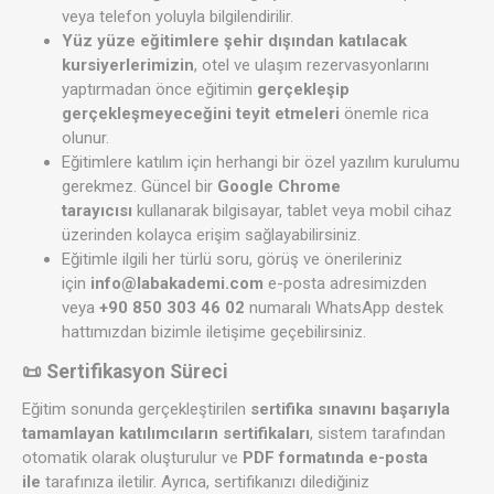
veya telefon yoluyla bilgilendirilir.
Yüz yüze eğitimlere şehir dışından katılacak
kursiyerlerimizin
, otel ve ulaşım rezervasyonlarını
yaptırmadan önce eğitimin
gerçekleşip
gerçekleşmeyeceğini teyit etmeleri
önemle rica
olunur.
Eğitimlere katılım için herhangi bir özel yazılım kurulumu
gerekmez. Güncel bir
Google Chrome
tarayıcısı
kullanarak bilgisayar, tablet veya mobil cihaz
üzerinden kolayca erişim sağlayabilirsiniz.
Eğitimle ilgili her türlü soru, görüş ve önerileriniz
için
info@labakademi.com
e-posta adresimizden
veya
+90 850 303 46 02
numaralı WhatsApp destek
hattımızdan bizimle iletişime geçebilirsiniz.
📜 Sertifikasyon Süreci
Eğitim sonunda gerçekleştirilen
sertifika sınavını başarıyla
tamamlayan katılımcıların sertifikaları
, sistem tarafından
otomatik olarak oluşturulur ve
PDF formatında e-posta
ile
tarafınıza iletilir. Ayrıca, sertifikanızı dilediğiniz