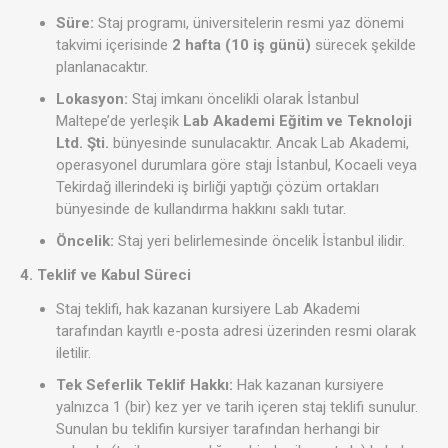
Süre:
Staj programı, üniversitelerin resmi yaz dönemi
takvimi içerisinde
2 hafta (10 iş günü)
sürecek şekilde
planlanacaktır.
Lokasyon:
Staj imkanı öncelikli olarak İstanbul
Maltepe’de yerleşik
Lab Akademi Eğitim ve Teknoloji
Ltd. Şti.
bünyesinde sunulacaktır. Ancak Lab Akademi,
operasyonel durumlara göre stajı İstanbul, Kocaeli veya
Tekirdağ illerindeki iş birliği yaptığı çözüm ortakları
bünyesinde de kullandırma hakkını saklı tutar.
Öncelik:
Staj yeri belirlemesinde öncelik İstanbul ilidir.
4. Teklif ve Kabul Süreci
Staj teklifi, hak kazanan kursiyere Lab Akademi
tarafından kayıtlı e-posta adresi üzerinden resmi olarak
iletilir.
Tek Seferlik Teklif Hakkı:
Hak kazanan kursiyere
yalnızca 1 (bir) kez yer ve tarih içeren staj teklifi sunulur.
Sunulan bu teklifin kursiyer tarafından herhangi bir