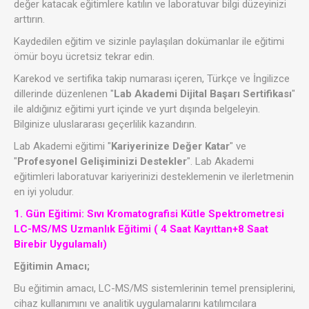
değer katacak eğitimlere katılın ve laboratuvar bilgi düzeyinizi
arttırın.
Kaydedilen eğitim ve sizinle paylaşılan dokümanlar ile eğitimi
ömür boyu ücretsiz tekrar edin.
Karekod ve sertifika takip numarası içeren, Türkçe ve İngilizce
dillerinde düzenlenen "
Lab Akademi Dijital Başarı Sertifikası
"
ile aldığınız eğitimi yurt içinde ve yurt dışında belgeleyin.
Bilginize uluslararası geçerlilik kazandırın.
Lab Akademi eğitimi "
Kariyerinize Değer Katar
" ve
"
Profesyonel Gelişiminizi Destekler
". Lab Akademi
eğitimleri laboratuvar kariyerinizi desteklemenin ve ilerletmenin
en iyi yoludur.
1. Gün Eğitimi: Sıvı Kromatografisi Kütle Spektrometresi
LC-MS/MS Uzmanlık Eğitimi ( 4 Saat Kayıttan+8 Saat
Birebir Uygulamalı)
Eğitimin Amacı;
Bu eğitimin amacı, LC-MS/MS sistemlerinin temel prensiplerini,
cihaz kullanımını ve analitik uygulamalarını katılımcılara