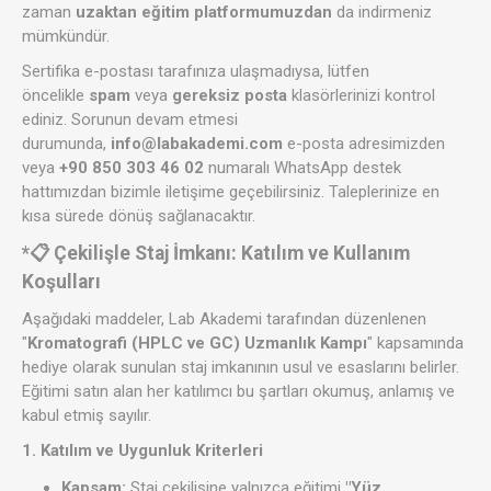
zaman
uzaktan eğitim platformumuzdan
da indirmeniz
mümkündür.
Sertifika e-postası tarafınıza ulaşmadıysa, lütfen
öncelikle
spam
veya
gereksiz posta
klasörlerinizi kontrol
ediniz. Sorunun devam etmesi
durumunda,
info@labakademi.com
e-posta adresimizden
veya
+90 850 303 46 02
numaralı WhatsApp destek
hattımızdan bizimle iletişime geçebilirsiniz. Taleplerinize en
kısa sürede dönüş sağlanacaktır.
*📋 Çekilişle Staj İmkanı: Katılım ve Kullanım
Koşulları
Aşağıdaki maddeler, Lab Akademi tarafından düzenlenen
"
Kromatografi (HPLC ve GC) Uzmanlık Kampı
" kapsamında
hediye olarak sunulan staj imkanının usul ve esaslarını belirler.
Eğitimi satın alan her katılımcı bu şartları okumuş, anlamış ve
kabul etmiş sayılır.
1. Katılım ve Uygunluk Kriterleri
Kapsam:
Staj çekilişine yalnızca eğitimi
"Yüz