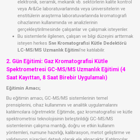
elektronik, seramik, mekanik vb. sektörlerin kalite kontrol
veya Ar&Ge laboratuvarlarında veya üniversitelerin ve
enstitülerin araştırma laboratuvarlarında kromatografi
cihazlarının kullanımında ve analizlerinin
gerçekleştirilmesinde çalışanlar ve çalışmak isteyenler.
Bu sistemlerle ilgilenen, çalışan ve bilgi düzeyini arttırmak
isteyen herkes
Sıvı Kromatografisi Kütle Dedektörü
LC-MS/MS Uzmanlık Eğitimi
‘ne katılabilir.
2. Gün Eğitimi: Gaz Kromatografisi Kütle
Spektrometresi GC-MS/MS Uzmanlık Eğitimi (4
Saat Kayıttan, 8 Saat Birebir Uygulamalı)
Eğitimin Amacı;
Bu eğitimin amacı, GC-MS/MS sistemlerinin temel
prensiplerini, cihaz kullanımını ve analitik uygulamalarını
katılımcılara öğretmektir. Eğitimde, gaz kromatografisi ve kütle
spektrometrisi teknolojisinin birleştirildiği GC-MS/MS
sistemlerinin çalışma mantığı, doğru ve etkin kullanım
yöntemleri, numune hazırlığı, kalibrasyon, metot geliştirme ve
validasyon süreçleri detaylı olarak ele alınacaktır. Katılımcılar,