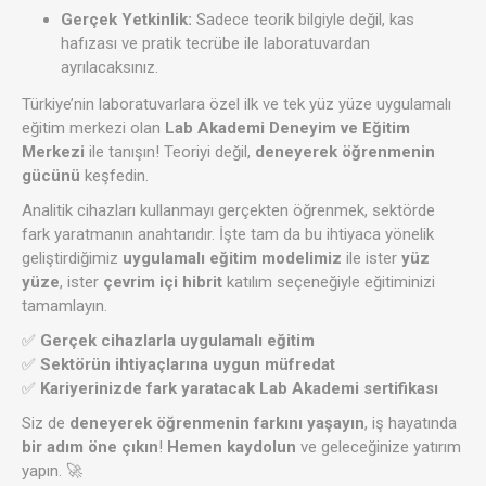
Gerçek Yetkinlik:
Sadece teorik bilgiyle değil, kas
hafızası ve pratik tecrübe ile laboratuvardan
ayrılacaksınız.
Türkiye’nin laboratuvarlara özel ilk ve tek yüz yüze uygulamalı
eğitim merkezi olan
Lab Akademi Deneyim ve Eğitim
Merkezi
ile tanışın! Teoriyi değil,
deneyerek öğrenmenin
gücünü
keşfedin.
Analitik cihazları kullanmayı gerçekten öğrenmek, sektörde
fark yaratmanın anahtarıdır. İşte tam da bu ihtiyaca yönelik
geliştirdiğimiz
uygulamalı eğitim modelimiz
ile ister
yüz
yüze
, ister
çevrim içi hibrit
katılım seçeneğiyle eğitiminizi
tamamlayın.
✅
Gerçek cihazlarla uygulamalı eğitim
✅
Sektörün ihtiyaçlarına uygun müfredat
✅
Kariyerinizde fark yaratacak Lab Akademi sertifikası
Siz de
deneyerek öğrenmenin farkını yaşayın
, iş hayatında
bir adım öne çıkın
!
Hemen kaydolun
ve geleceğinize yatırım
yapın. 🚀