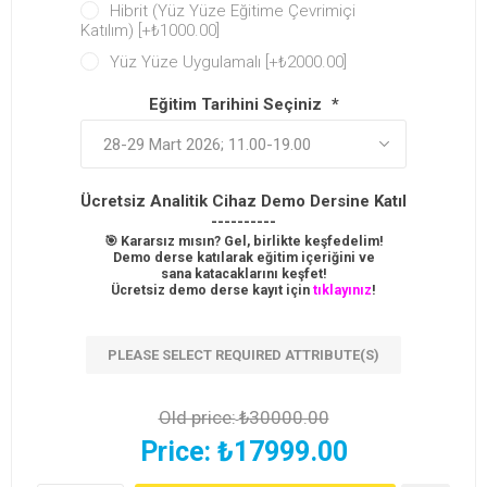
Hibrit (Yüz Yüze Eğitime Çevrimiçi
Katılım) [+₺1000.00]
Yüz Yüze Uygulamalı [+₺2000.00]
Eğitim Tarihini Seçiniz
*
Ücretsiz Analitik Cihaz Demo Dersine Katıl!
----------
🎯 Kararsız mısın? Gel, birlikte keşfedelim!
Demo derse katılarak eğitim içeriğini ve
sana katacaklarını keşfet!
Ücretsiz demo derse kayıt için
tıklayınız
!
PLEASE SELECT REQUIRED ATTRIBUTE(S)
Old price:
₺30000.00
Price:
₺17999.00