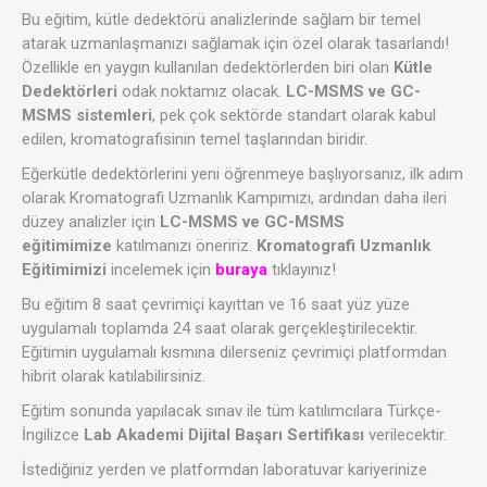
Bu eğitim, kütle dedektörü analizlerinde sağlam bir temel
atarak uzmanlaşmanızı sağlamak için özel olarak tasarlandı!
Özellikle en yaygın kullanılan dedektörlerden biri olan
Kütle
Dedektörleri
odak noktamız olacak.
LC
-MSMS ve GC-
MSMS sistemleri
, pek çok sektörde standart olarak kabul
edilen, kromatografisinin temel taşlarından biridir.
Eğerkütle dedektörlerini yeni öğrenmeye başlıyorsanız, ilk adım
olarak Kromatografi Uzmanlık Kampımızı, ardından daha ileri
düzey analizler için
LC
-MSMS ve GC-MSMS
eğitimimize
katılmanızı öneririz.
Kromatografi Uzmanlık
Eğitimimizi
incelemek için
buraya
tıklayınız!
Bu eğitim 8 saat çevrimiçi kayıttan ve 16 saat yüz yüze
uygulamalı toplamda 24 saat olarak gerçekleştirilecektir.
Eğitimin uygulamalı kısmına dilerseniz çevrimiçi platformdan
hibrit olarak katılabilirsiniz.
Eğitim sonunda yapılacak sınav ile tüm katılımcılara Türkçe-
İngilizce
Lab Akademi Dijital Başarı
Sertifikası
verilecektir.
İstediğiniz yerden ve platformdan laboratuvar kariyerinize