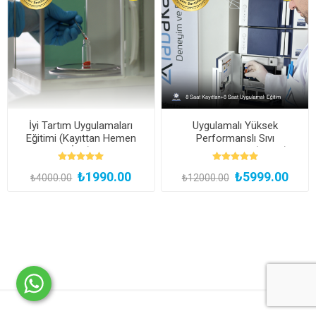
İyi Tartım Uygulamaları
Uygulamalı Yüksek
Eğitimi (Kayıttan Hemen
Performanslı Sıvı
İzle)
Kromatografisi (HPLC)
Uzmanlık Eğitimi (Yüz Yüze
₺1990.00
₺5999.00
ve Bireysel Uygulamalı)
₺4000.00
₺12000.00