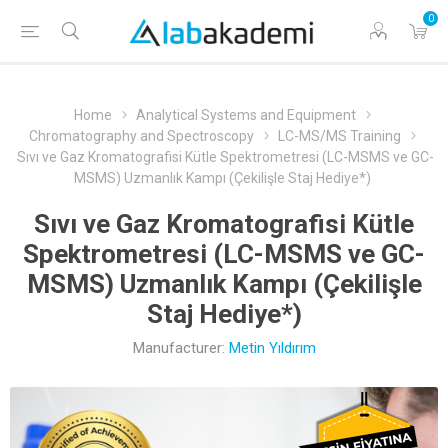
0
Home
Analytical Systems and Equipment
Chromatography and Spectroscopy
LC-MS/MS Training
Sıvı ve Gaz Kromatografisi Kütle Spektrometresi (LC-MSMS ve GC-
MSMS) Uzmanlık Kampı (Çekilişle Staj Hediye*)
Sıvı ve Gaz Kromatografisi Kütle
Spektrometresi (LC-MSMS ve GC-
MSMS) Uzmanlık Kampı (Çekilişle
Staj Hediye*)
Manufacturer:
Metin Yıldırım