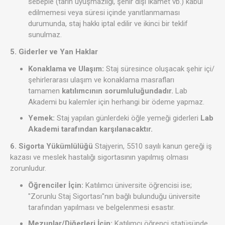
sebeple (tarih uyuşmazlığı, şehir dışı ikamet vb.) kabul
edilmemesi veya süresi içinde yanıtlanmaması
durumunda, staj hakkı iptal edilir ve ikinci bir teklif
sunulmaz.
5. Giderler ve Yan Haklar
Konaklama ve Ulaşım:
Staj süresince oluşacak şehir içi/
şehirlerarası ulaşım ve konaklama masrafları
tamamen
katılımcının sorumluluğundadır.
Lab
Akademi bu kalemler için herhangi bir ödeme yapmaz.
Yemek:
Staj yapılan günlerdeki öğle yemeği giderleri
Lab
Akademi tarafından karşılanacaktır.
6. Sigorta Yükümlülüğü
Stajyerin, 5510 sayılı kanun gereği iş
kazası ve meslek hastalığı sigortasının yapılmış olması
zorunludur.
Öğrenciler İçin:
Katılımcı üniversite öğrencisi ise;
"Zorunlu Staj Sigortası"nın bağlı bulunduğu üniversite
tarafından yapılması ve belgelenmesi esastır.
Mezunlar/Diğerleri İçin:
Katılımcı öğrenci statüsünde