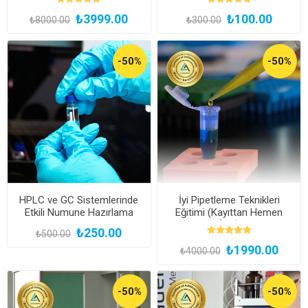
Hemen İzle)
₺3999.00
₺100.00
₺8000.00
₺300.00
-50%
-50%
HPLC ve GC Sistemlerinde
İyi Pipetleme Teknikleri
Etkili Numune Hazırlama
Eğitimi (Kayıttan Hemen
Teknikleri
İzle)
₺250.00
₺500.00
₺1990.00
₺4000.00
-50%
-50%