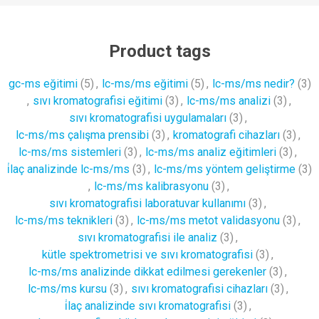
Product tags
gc-ms eğitimi
(5)
,
lc-ms/ms eğitimi
(5)
,
lc-ms/ms nedir?
(3)
,
sıvı kromatografisi eğitimi
(3)
,
lc-ms/ms analizi
(3)
,
sıvı kromatografisi uygulamaları
(3)
,
lc-ms/ms çalışma prensibi
(3)
,
kromatografi cihazları
(3)
,
lc-ms/ms sistemleri
(3)
,
lc-ms/ms analiz eğitimleri
(3)
,
i̇laç analizinde lc-ms/ms
(3)
,
lc-ms/ms yöntem geliştirme
(3)
,
lc-ms/ms kalibrasyonu
(3)
,
sıvı kromatografisi laboratuvar kullanımı
(3)
,
lc-ms/ms teknikleri
(3)
,
lc-ms/ms metot validasyonu
(3)
,
sıvı kromatografisi ile analiz
(3)
,
kütle spektrometrisi ve sıvı kromatografisi
(3)
,
lc-ms/ms analizinde dikkat edilmesi gerekenler
(3)
,
lc-ms/ms kursu
(3)
,
sıvı kromatografisi cihazları
(3)
,
i̇laç analizinde sıvı kromatografisi
(3)
,