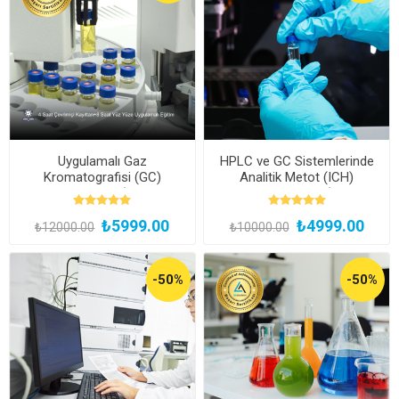
Uygulamalı Gaz
HPLC ve GC Sistemlerinde
Kromatografisi (GC)
Analitik Metot (ICH)
Uzmanlık Eğitimi (Yüz Yüze
Validasyon Eğitimi (Kayıttan
ve Bireysel Uygulamalı)
Hemen İzle)
₺5999.00
₺4999.00
₺12000.00
₺10000.00
-50%
-50%