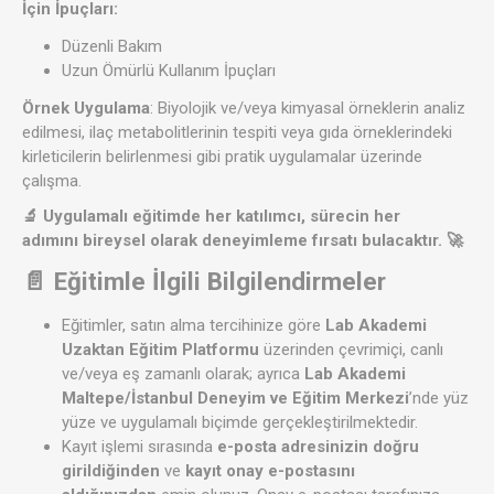
İçin İpuçları:
Düzenli Bakım
Uzun Ömürlü Kullanım İpuçları
Örnek Uygulama
: Biyolojik ve/veya kimyasal örneklerin analiz
edilmesi, ilaç metabolitlerinin tespiti veya gıda örneklerindeki
kirleticilerin belirlenmesi gibi pratik uygulamalar üzerinde
çalışma.
🔬 Uygulamalı eğitimde her katılımcı, sürecin her
adımını bireysel olarak deneyimleme fırsatı bulacaktır. 🚀
📄 Eğitimle İlgili Bilgilendirmeler
Eğitimler, satın alma tercihinize göre
Lab Akademi
Uzaktan Eğitim Platformu
üzerinden çevrimiçi, canlı
ve/veya eş zamanlı olarak; ayrıca
Lab Akademi
Maltepe/İstanbul Deneyim ve Eğitim Merkezi
’nde yüz
yüze ve uygulamalı biçimde gerçekleştirilmektedir.
Kayıt işlemi sırasında
e-posta adresinizin doğru
girildiğinden
ve
kayıt onay e-postasını