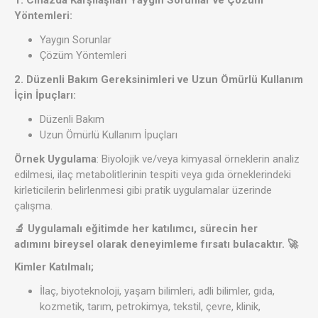
1. Cihazda Karşılaşılan Yaygın Sorunlar ve Çözüm
Yöntemleri:
Yaygın Sorunlar
Çözüm Yöntemleri
2. Düzenli Bakım Gereksinimleri ve Uzun Ömürlü Kullanım
İçin İpuçları:
Düzenli Bakım
Uzun Ömürlü Kullanım İpuçları
Örnek Uygulama
: Biyolojik ve/veya kimyasal örneklerin analiz
edilmesi, ilaç metabolitlerinin tespiti veya gıda örneklerindeki
kirleticilerin belirlenmesi gibi pratik uygulamalar üzerinde
çalışma.
🔬 Uygulamalı eğitimde her katılımcı, sürecin her
adımını bireysel olarak deneyimleme fırsatı bulacaktır. 🚀
Kimler Katılmalı;
İlaç, biyoteknoloji, yaşam bilimleri, adli bilimler, gıda,
kozmetik, tarım, petrokimya, tekstil, çevre, klinik,