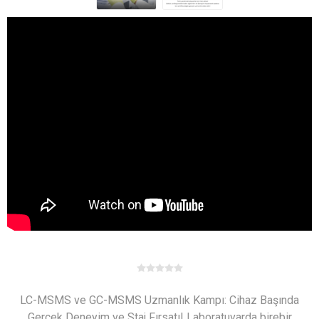
LC-MSMS ve GC-MSMS Uzmanlık Kampı: Cihaz Başında
Gerçek Deneyim ve Staj Fırsatı! Laboratuvarda birebir