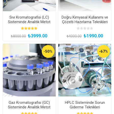
Sıvı Kromatografisi (LC)
Doğru Kimyasal Kullanımı ve
Sisteminde Analitik Metot
Çözelti Hazırlama Teknikleri
Geliştirme Eğitimi (Kayıttan
Eğitimi (Kayıttan Hemen
Hemen İzle)
İzle)
₺3999.00
₺1990.00
₺8000.00
₺4000.00
-50%
-67%
Gaz Kromatografisi (GC)
HPLC Sisteminde Sorun
Sisteminde Analitik Metot
Giderme Teknikleri
Geliştirme Eğitimi (Kayıttan