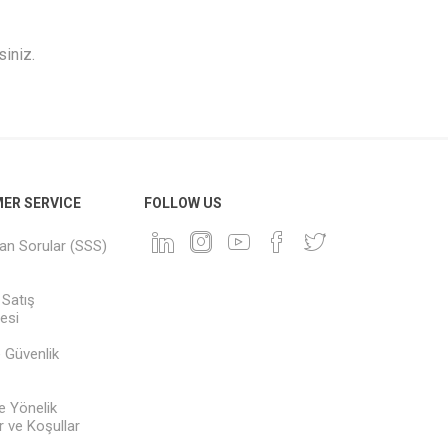
siniz.
ER SERVICE
FOLLOW US
lan Sorular (SSS)
 Satış
esi
ve Güvenlik
e Yönelik
 ve Koşullar