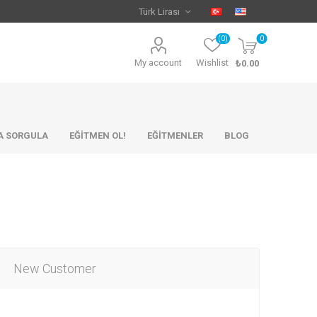
(0)
0
My account
Wishlist
₺0.00
KA SORGULA
EĞİTMEN OL!
EĞİTMENLER
BLOG
New Customer