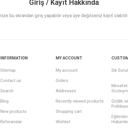
Giriş / Kayıt Hakkında
ize bu ekrandan giriş yapabilir veya üye değilseniz kayıt olabilir
INFORMATION
MY ACCOUNT
CUSTOM
Sitemap
My account
Sık Soru
Contact us
Orders
Mesafeli
Search
Addresses
Sözleşm
Blog
Recently viewed products
Gizlilik 
Politikası
New products
Shopping cart
Eğitimler
Referanslar
Wishlist
Hükümler