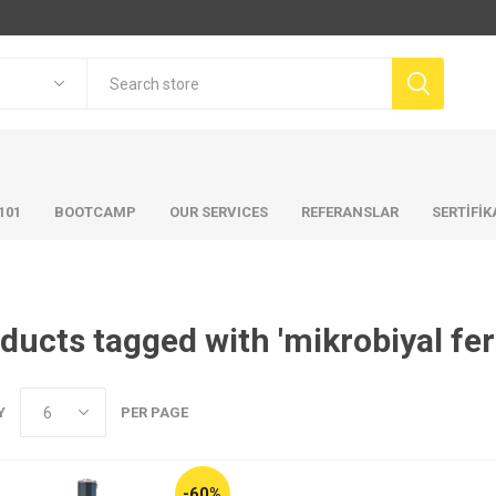
101
BOOTCAMP
OUR SERVICES
REFERANSLAR
SERTİFİ
ducts tagged with 'mikrobiyal fe
Y
PER PAGE
-60%