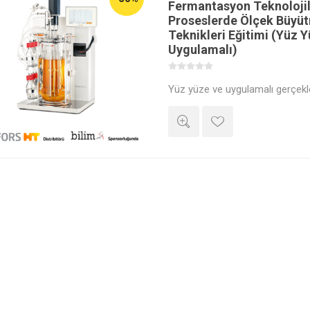
Fermantasyon Teknolojil
Proseslerde Ölçek Büyü
Teknikleri Eğitimi (Yüz 
Uygulamalı)
Yüz yüze ve uygulamalı gerçekleş
biyoteknolojik üretim prosesler
kariyer fırsatlarında bir adım ön