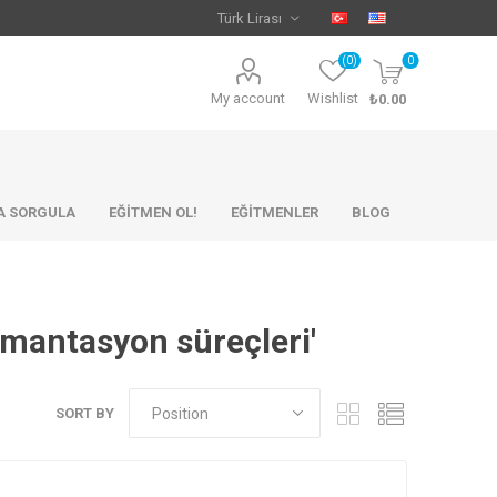
(0)
0
My account
Wishlist
₺0.00
KA SORGULA
EĞİTMEN OL!
EĞİTMENLER
BLOG
rmantasyon süreçleri'
SORT BY