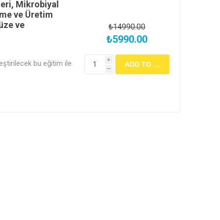
eri, Mikrobiyal
tme ve Üretim
Yüze ve
₺14990.00
₺5990.00
i
tirilecek bu eğitim ile
h
inde uzmanlık kazanın,
e geçin!