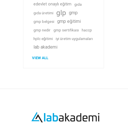
edevlet onaylı eğitim
gıda
glp
gmp
gıda üretimi
gmp eğitimi
gmp belgesi
gmp nedir
gmp sertifikası
haccp
hplc eğitimi
iyi üretim uygulamaları
lab akademi
VIEW ALL