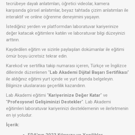
tecrübeye dayalı anlatımları, öğretici videolar, kamera
karşısında görsel anlatımlar, beyaz tahtada çizim anlatımları ile
interaktif ve online öğrenme deneyimini yaşayın.
İstediğiniz yerden ve platformdan laboratuvar kariyerinize
değer katacak eğitimlere katılın ve laboratuvar bilgi düzeyinizi
arttırın.
Kaydedilen eğitim ve sizinle paylaşılan dokümanlar ile eğitimi
ömür boyu ücretsiz tekrar edin.
Karekod ve sertifika takip numarası içeren, Türkçe ve İngilizce
dillerinde düzenlenen "
Lab Akademi Dijital Başarı Sertifikası
"
ile aldığınız eğitimi yurt içinde ve yurt dışında belgeleyin.
Bilginize uluslararası geçerlilik kazandırın.
Lab Akademi eğitimi "
Kariyerinize Değer Katar
" ve
"
Profesyonel Gelişiminizi Destekler
". Lab Akademi
eğitimleri laboratuvar kariyerinizi desteklemenin ve ilerletmenin
en iyi yoludur.
İçerik:
FDA'nın 2023 Kılavuzu ve Yenilikler