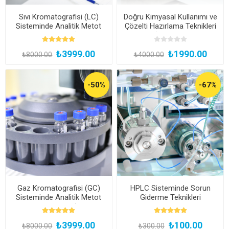
Sıvı Kromatografisi (LC)
Doğru Kimyasal Kullanımı ve
Sisteminde Analitik Metot
Çözelti Hazırlama Teknikleri
Geliştirme Eğitimi (Kayıttan
Eğitimi (Kayıttan Hemen
Hemen İzle)
İzle)
₺3999.00
₺1990.00
₺8000.00
₺4000.00
-50%
-67%
Gaz Kromatografisi (GC)
HPLC Sisteminde Sorun
Sisteminde Analitik Metot
Giderme Teknikleri
Geliştirme Eğitimi (Kayıttan
Hemen İzle)
₺3999.00
₺100.00
₺8000.00
₺300.00