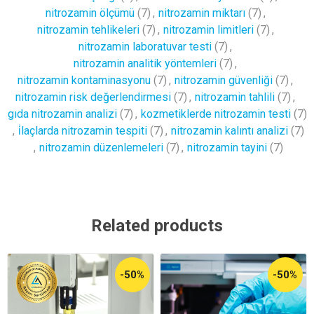
nitrozamin ölçümü
(7)
,
nitrozamin miktarı
(7)
,
nitrozamin tehlikeleri
(7)
,
nitrozamin limitleri
(7)
,
nitrozamin laboratuvar testi
(7)
,
nitrozamin analitik yöntemleri
(7)
,
nitrozamin kontaminasyonu
(7)
,
nitrozamin güvenliği
(7)
,
nitrozamin risk değerlendirmesi
(7)
,
nitrozamin tahlili
(7)
,
gıda nitrozamin analizi
(7)
,
kozmetiklerde nitrozamin testi
(7)
,
i̇laçlarda nitrozamin tespiti
(7)
,
nitrozamin kalıntı analizi
(7)
,
nitrozamin düzenlemeleri
(7)
,
nitrozamin tayini
(7)
Related products
-50%
-50%