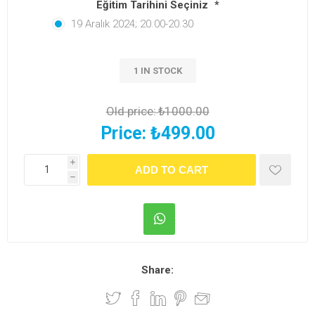
Eğitim Tarihini Seçiniz
*
19 Aralık 2024; 20.00-20.30
1 IN STOCK
Old price:
₺1000.00
Price:
₺499.00
i
h
Share: