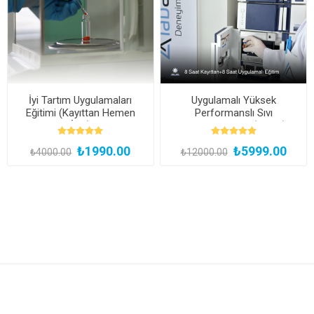
İyi Tartım Uygulamaları
Uygulamalı Yüksek
Eğitimi (Kayıttan Hemen
Performanslı Sıvı
İzle)
Kromatografisi (HPLC)
Uzmanlık Eğitimi (Yüz Yüze
₺1990.00
₺5999.00
ve Bireysel Uygulamalı)
₺4000.00
₺12000.00