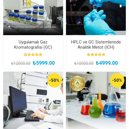
Uygulamalı Gaz
HPLC ve GC Sistemlerinde
Kromatografisi (GC)
Analitik Metot (ICH)
Uzmanlık Eğitimi (Yüz Yüze
Validasyon Eğitimi (Kayıttan
ve Bireysel Uygulamalı)
Hemen İzle)
₺5999.00
₺4999.00
₺12000.00
₺10000.00
-50%
-50%