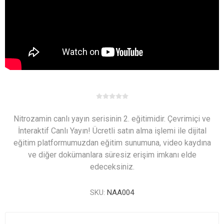
Nitrozamin canlı yayın serisinin 2. eğitimidir. Çevrimiçi ve
İnteraktif Canlı Yayın! Ücretli satın alma işlemi ile dijital
eğitim platformumuzdan eğitim sunumuna, video kaydına
ve diğer dokümanlara süresiz erişim imkanı elde
edeceksiniz.
SKU:
NAA004