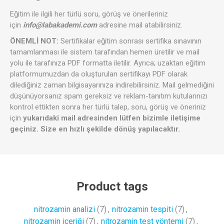
Eğitim ile ilgili her türlü soru, görüş ve önerileriniz
için
info@labakademi.com
adresine mail atabilirsiniz.
ÖNEMLİ NOT:
Sertifikalar eğitim sonrası sertifika sınavının
tamamlanması ile sistem tarafından hemen üretilir ve mail
yolu ile tarafınıza PDF formatta iletilir. Ayrıca; uzaktan eğitim
platformumuzdan da oluşturulan sertifikayı PDF olarak
dilediğiniz zaman bilgisayarınıza indirebilirsiniz. Mail gelmediğini
düşünüyorsanız spam gereksiz ve reklam-tanıtım kutularınızı
kontrol ettikten sonra her türlü talep, soru, görüş ve öneriniz
için
yukarıdaki mail adresinden lütfen bizimle iletişime
geçiniz. Size en hızlı şekilde dönüş yapılacaktır.
Product tags
nitrozamin analizi
(7)
,
nitrozamin tespiti
(7)
,
nitrozamin içeriği
(7)
,
nitrozamin test yöntemi
(7)
,