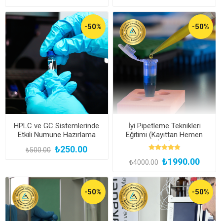
-50%
-50%
HPLC ve GC Sistemlerinde
İyi Pipetleme Teknikleri
Etkili Numune Hazırlama
Eğitimi (Kayıttan Hemen
Teknikleri
İzle)
₺250.00
₺500.00
₺1990.00
₺4000.00
-50%
-50%