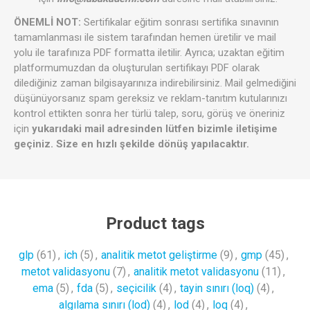
ÖNEMLİ NOT:
Sertifikalar eğitim sonrası sertifika sınavının
tamamlanması ile sistem tarafından hemen üretilir ve mail
yolu ile tarafınıza PDF formatta iletilir. Ayrıca; uzaktan eğitim
platformumuzdan da oluşturulan sertifikayı PDF olarak
dilediğiniz zaman bilgisayarınıza indirebilirsiniz. Mail gelmediğini
düşünüyorsanız spam gereksiz ve reklam-tanıtım kutularınızı
kontrol ettikten sonra her türlü talep, soru, görüş ve öneriniz
için
yukarıdaki mail adresinden lütfen bizimle iletişime
geçiniz. Size en hızlı şekilde dönüş yapılacaktır.
Product tags
glp
(61)
,
ich
(5)
,
analitik metot geliştirme
(9)
,
gmp
(45)
,
metot validasyonu
(7)
,
analitik metot validasyonu
(11)
,
ema
(5)
,
fda
(5)
,
seçicilik
(4)
,
tayin sınırı (loq)
(4)
,
algılama sınırı (lod)
(4)
,
lod
(4)
,
loq
(4)
,