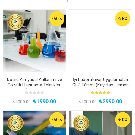
-50%
-25%
Doğru Kimyasal Kullanımı ve
İyi Laboratuvar Uygulamaları
Çözelti Hazırlama Teknikleri
GLP Eğitimi (Kayıttan Hemen
Eğitimi (Kayıttan Hemen
İzle)
İzle)
₺1990.00
₺2990.00
₺4000.00
₺4000.00
-50%
-50%