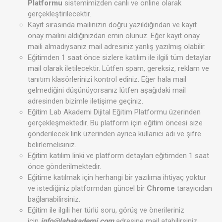
Platformu
sistemimizden canlı ve online olarak
gerçekleştirilecektir.
Kayıt sırasında mailinizin doğru yazıldığından ve kayıt
onay mailini aldığınızdan emin olunuz. Eğer kayıt onay
maili almadıysanız mail adresiniz yanlış yazılmış olabilir.
Eğitimden 1 saat önce sizlere katılım ile ilgili tüm detaylar
mail olarak iletilecektir. Lütfen spam, gereksiz, reklam ve
tanıtım klasörlerinizi kontrol ediniz. Eğer hala mail
gelmediğini düşünüyorsanız lütfen aşağıdaki mail
adresinden bizimle iletişime geçiniz.
Eğitim Lab Akademi Dijital Eğitim Platformu üzerinden
gerçekleşmektedir. Bu platform için eğitim öncesi size
gönderilecek link üzerinden ayrıca kullanıcı adı ve şifre
belirlemelisiniz.
Eğitim katılım linki ve platform detayları eğitimden 1 saat
önce gönderilmektedir.
Eğitime katılmak için herhangi bir yazılıma ihtiyaç yoktur
ve istediğiniz platformdan güncel bir
Chrome
tarayıcıdan
bağlanabilirsiniz.
Eğitim ile ilgili her türlü soru, görüş ve önerileriniz
için
info@labakademi.com
adresine mail atabilirsiniz.