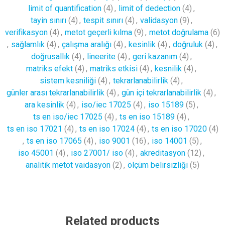
limit of quantification
(4)
,
limit of dedection
(4)
,
tayin sınırı
(4)
,
tespit sınırı
(4)
,
validasyon
(9)
,
verifikasyon
(4)
,
metot geçerli kılma
(9)
,
metot doğrulama
(6)
,
sağlamlık
(4)
,
çalışma aralığı
(4)
,
kesinlik
(4)
,
doğruluk
(4)
,
doğrusallık
(4)
,
lineerite
(4)
,
geri kazanım
(4)
,
matriks efekt
(4)
,
matriks etkisi
(4)
,
kesnilik
(4)
,
sistem kesniliği
(4)
,
tekrarlanabilirlik
(4)
,
günler arası tekrarlanabilirlik
(4)
,
gün içi tekrarlanabilirlik
(4)
,
ara kesinlik
(4)
,
iso/iec 17025
(4)
,
iso 15189
(5)
,
ts en iso/iec 17025
(4)
,
ts en iso 15189
(4)
,
ts en iso 17021
(4)
,
ts en iso 17024
(4)
,
ts en iso 17020
(4)
,
ts en iso 17065
(4)
,
iso 9001
(16)
,
iso 14001
(5)
,
iso 45001
(4)
,
iso 27001/ iso
(4)
,
akreditasyon
(12)
,
analitik metot vaidasyon
(2)
,
ölçüm belirsizliği
(5)
Related products