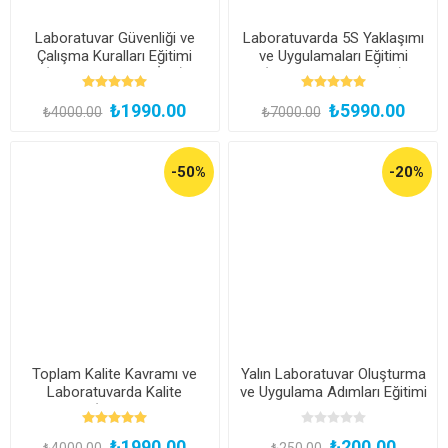
Laboratuvar Güvenliği ve
Laboratuvarda 5S Yaklaşımı
Çalışma Kuralları Eğitimi
ve Uygulamaları Eğitimi
(Kayıttan Hemen İzle)
(Kayıttan Hemen İzle)
₺1990.00
₺5990.00
₺4000.00
₺7000.00
-50%
-20%
Toplam Kalite Kavramı ve
Yalın Laboratuvar Oluşturma
Laboratuvarda Kalite
ve Uygulama Adımları Eğitimi
Yaklaşımı (Kayıttan Hemen
İzle)
₺1990.00
₺200.00
₺4000.00
₺250.00