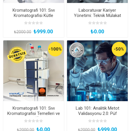
Kromatografi 101: Sıvı
Laboratuvar Kariyer
Kromatografisi Kütle
Yönetimi: Teknik Mülakat
Spektrometresi LC-MS/MS
Simülasyonu ve Etkili CV
Temelleri ve Uygulamaları
Hazırlama (Ücretsiz ve
₺999.00
₺0.00
(Katılım Belgeli, Kayıttan
Katılım Belgeli, CV'nizi
₺2000.00
Hemen İzle)
Beraber Düzenliyoruz!)
-100%
-50%
Kromatografi 101: Sıvı
Lab 101: Analitik Metot
Kromatografisi Temelleri ve
Validasyonu 2.0: Püf
Uygulamaları (Ücretsiz ve
Noktalar ve Uygulama
Katılım Belgeli)
Stratejileri (Katılım Belgeli,
₺0.00
₺999.00
Kayıttan Hemen İzle)
₺2000.00
₺2000.00