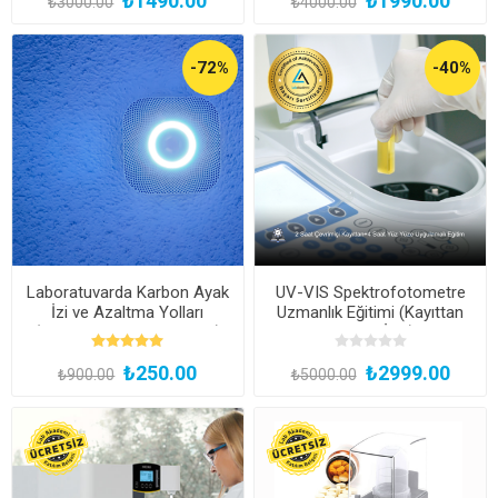
₺1490.00
₺1990.00
₺3000.00
₺4000.00
-72%
-40%
Laboratuvarda Karbon Ayak
UV-VIS Spektrofotometre
İzi ve Azaltma Yolları
Uzmanlık Eğitimi (Kayıttan
(Çevrimiçi ve Canlı Eğitim)
Hemen İzle)
₺250.00
₺2999.00
₺900.00
₺5000.00