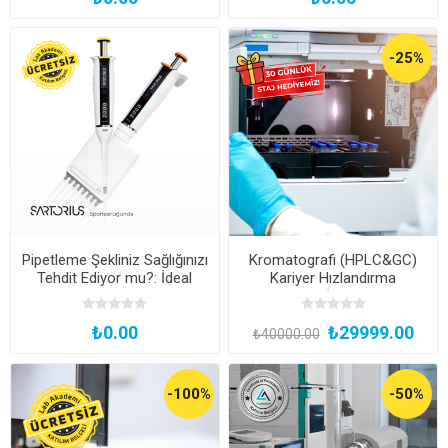
-25%
Pipetleme Şekliniz Sağlığınızı
Kromatografi (HPLC&GC)
Tehdit Ediyor mu?: İdeal
Kariyer Hızlandırma
Pipetleme Teknikleri ve
Bootcamp (11 Sertifika +
Ergonomi
Transkript + Staj Hediyeli*)
₺0.00
₺29999.00
₺40000.00
-100%
-50%