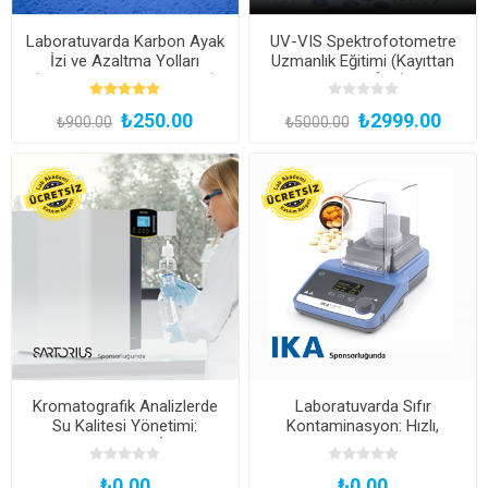
Laboratuvarda Karbon Ayak
UV-VIS Spektrofotometre
İzi ve Azaltma Yolları
Uzmanlık Eğitimi (Kayıttan
(Çevrimiçi ve Canlı Eğitim)
Hemen İzle)
₺250.00
₺2999.00
₺900.00
₺5000.00
Kromatografik Analizlerde
Laboratuvarda Sıfır
Su Kalitesi Yönetimi:
Kontaminasyon: Hızlı,
Güvenilir Sonuçlar İçin Kritik
Güvenli ve Verimli Numune
Adımlar
Öğütme Teknikleri
₺0.00
₺0.00