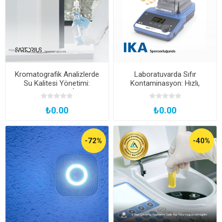
Kromatografik Analizlerde
Laboratuvarda Sıfır
Su Kalitesi Yönetimi:
Kontaminasyon: Hızlı,
Güvenilir Sonuçlar İçin Kritik
Güvenli ve Verimli Numune
Adımlar
Öğütme Teknikleri
₺0.00
₺0.00
-72%
-40%