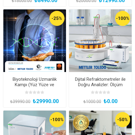
₺8490.00
₺12990.00
₺15000.00
₺20000.00
-25%
-100%
Biyoteknoloji Uzmanlık
Dijital Refraktometreler ile
Kampı (Yüz Yüze ve
Doğru Analizler: Ölçüm
Uygulamalı)
Teknikleri ve Uygulama
Alanları
₺29990.00
₺0.00
₺39990.00
₺1000.00
-100%
-50%