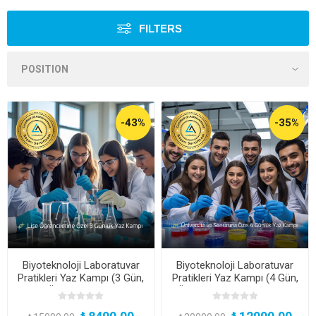
FILTERS
-43%
-35%
Biyoteknoloji Laboratuvar
Biyoteknoloji Laboratuvar
Pratikleri Yaz Kampı (3 Gün,
Pratikleri Yaz Kampı (4 Gün,
Lise Öğrencileri için Yüz
Üniversite ve Sonrası için
Yüze ve Uygulamalı Eğitim
Yüz Yüze ve Uygulamalı)
Programı)