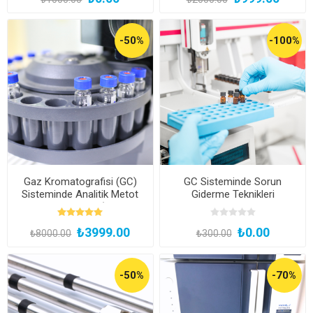
-50%
-100%
Gaz Kromatografisi (GC)
GC Sisteminde Sorun
Sisteminde Analitik Metot
Giderme Teknikleri
Geliştirme Eğitimi (Kayıttan
Hemen İzle)
₺3999.00
₺0.00
₺8000.00
₺300.00
-50%
-70%