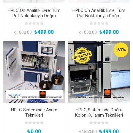
HPLC Ön Analitik Evre: Tüm
HPLC Ön Analitik Evre: Tüm
Püf Noktalarıyla Doğru
Püf Noktalarıyla Doğru
Standart ve Numune
Standart ve Numune
Hazırlığı
Hazırlığı
₺499.00
₺499.00
₺1000.00
₺1000.00
-67%
HPLC Sisteminde Ayrım
HPLC Sisteminde Doğru
Teknikleri
Kolon Kullanım Teknikleri
₺0.00
₺499.00
₺1500.00