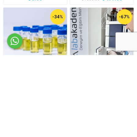
-34%
-67%
HPLC Sisteminde İyi
HPLC Sisteminde İyi
Laboratuvar Uygulamaları
Laboratuvar Uygulamaları
GLP Yaklaşımı
GLP Yaklaşımı Canlı Yayını
₺990.00
₺490.00
₺1500.00
₺1500.00
-50%
-67%