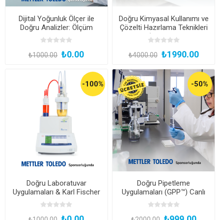
Dijital Yoğunluk Ölçer ile
Doğru Kimyasal Kullanımı ve
Doğru Analizler: Ölçüm
Çözelti Hazırlama Teknikleri
Tekniği ve Uygulama Alanları
Eğitimi (Kayıttan Hemen
İzle)
₺0.00
₺1990.00
₺1000.00
₺4000.00
-100%
-50%
Doğru Laboratuvar
Doğru Pipetleme
Uygulamaları & Karl Fischer
Uygulamaları (GPP™) Canlı
Su Tayini
Yayını
₺0.00
₺999.00
₺1000.00
₺2000.00