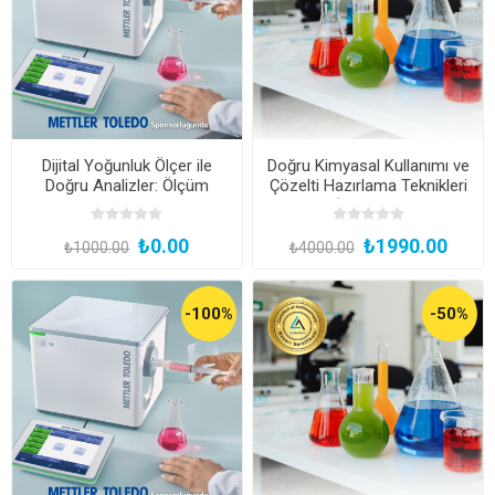
Dijital Yoğunluk Ölçer ile
Doğru Kimyasal Kullanımı ve
Doğru Analizler: Ölçüm
Çözelti Hazırlama Teknikleri
Tekniği ve Uygulama Alanları
Eğitimi (Kayıttan Hemen
İzle)
₺0.00
₺1990.00
₺1000.00
₺4000.00
-100%
-50%