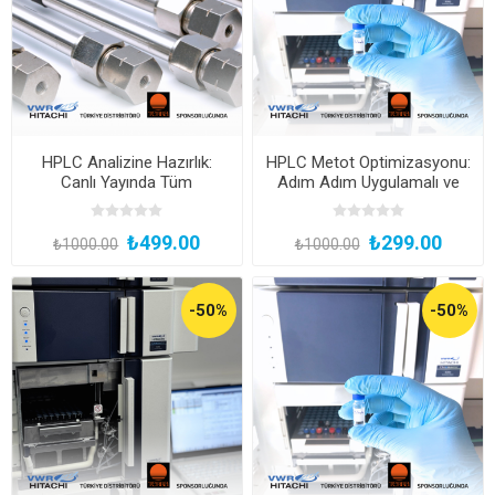
HPLC Analizine Hazırlık:
HPLC Metot Optimizasyonu:
Canlı Yayında Tüm
Adım Adım Uygulamalı ve
Detaylarıyla!
Çevrimiçi Canlı Yayın
₺499.00
₺299.00
₺1000.00
₺1000.00
-50%
-50%