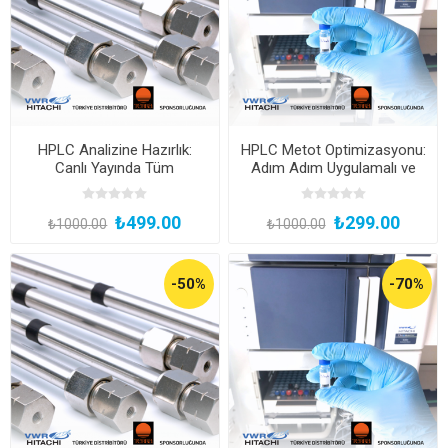
HPLC Analizine Hazırlık:
HPLC Metot Optimizasyonu:
Canlı Yayında Tüm
Adım Adım Uygulamalı ve
Detaylarıyla!
Çevrimiçi Canlı Yayın
₺499.00
₺299.00
₺1000.00
₺1000.00
-50%
-70%