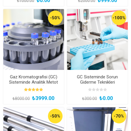
₺0.00
₺999.00
₺1000.00
₺2000.00
-50%
-100%
Gaz Kromatografisi (GC)
GC Sisteminde Sorun
Sisteminde Analitik Metot
Giderme Teknikleri
Geliştirme Eğitimi (Kayıttan
Hemen İzle)
₺3999.00
₺0.00
₺8000.00
₺300.00
-50%
-70%