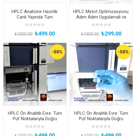
HPLC Analizine Hazırlık:
HPLC Metot Optimizasyonu:
Canlı Yayında Tüm
Adım Adım Uygulamalı ve
Detaylarıyla!
Çevrimiçi Canlı Yayın
₺499.00
₺299.00
₺1000.00
₺1000.00
-50%
-50%
HPLC Ön Analitik Evre: Tüm
HPLC Ön Analitik Evre: Tüm
Püf Noktalarıyla Doğru
Püf Noktalarıyla Doğru
Standart ve Numune
Standart ve Numune
Hazırlığı
Hazırlığı
₺499.00
₺499.00
₺1000.00
₺1000.00