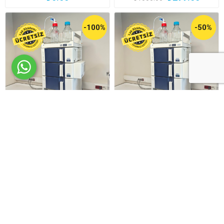
-100%
-50%
HPLC Sisteminde Sorun
HPLC Sisteminde Sorun
Giderme Teknikleri-
Giderme Teknikleri-
Kromatografik Koşullar
Sistemsel Koşullar
₺0.00
₺999.00
₺2000.00
₺2000.00
-100%