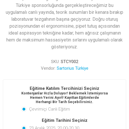
Türkiye sponsorluğunda gerçekleştireceğimiz bu
uygulamalı canlı yayında, teorik sunumları bir kenara bırakıp
laboratuvar tezgahının başına geçiyoruz. Doğru oturuş
pozisyonundan el ergonomisine, pipet tutuş açısısndan
ideal aspirasyon tekniğine kadar; hem ağrısız çalışmanın
hem de maksimum hassasiyetin sırlarını uygulamalı olarak
gösteriyoruz.
SKU:
STCY002
Vendor:
Sartorius Türkiye
Eğitime Katılım Tercihinizi Seçiniz
Kontenjanlar Hızla Doluyor! Beklemek İstemiyorsan
Hemen Yerini Ayırt! Kayıttan Eğitimlerde
Herhangi Bir Tarih Seçebilirsiniz.
Çevrimiçi Canlı Eğitim
Eğitim Tarihini Seçiniz
23 Aralık 2025; 20.00-20.30