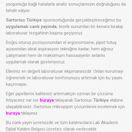
yorgunluğa bağlı hatalarla analiz sonuçlarınızın doğruluğunu da
tehdit ediyor.
Sartorius Türkiye
sponsorluğunda gerçekleştireceğimiz bu
uygulamalı canlı yayında
, teorik sunumları bir kenara bırakıp
laboratuvar tezgahının başına geçiyoruz.
Doğru oturuş pozisyonundan el ergonomisine, pipet tutuş
açısısndan ideal aspirasyon tekniğine kadar; hem ağrısız
çalışmanın hem de maksimum hassasiyetin sırlarını
uygulamalı olarak gösteriyoruz.
Elleriniz en değerli laboratuvar ekipmanınızdır. Onları korumayı
öğrenmek ve laboratuvar konforunuzu artırmak için bu yayını
kaçırmayın.
Eğer pipetleme kalitenizi artırmakiçin uzman bir çözüme
ihtiyacınız var ise
buraya
tıklayarak Sartorius
Türkiye
ekibine
ulaşabilirsiniz. Sartorius mikropipet çözümlerini incelemek için
buraya
tıklayınız.
Bu canlı yayın ücretsizdir ve tüm katılmıcılara Lab Akademi
Dijital Katılım Belgesi ücretsiz olarak verilecektir.