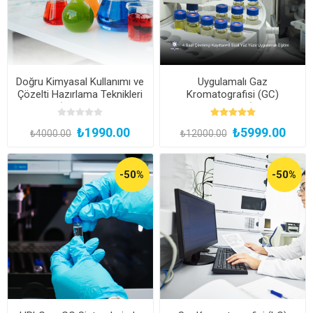
Doğru Kimyasal Kullanımı ve
Uygulamalı Gaz
Çözelti Hazırlama Teknikleri
Kromatografisi (GC)
Eğitimi (Kayıttan Hemen
Uzmanlık Eğitimi (Yüz Yüze
İzle)
ve Bireysel Uygulamalı)
₺1990.00
₺5999.00
₺4000.00
₺12000.00
-50%
-50%