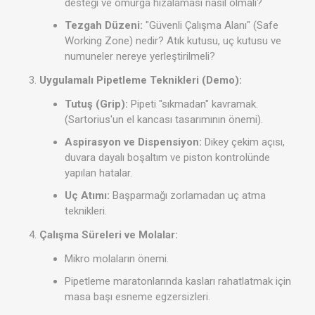
desteği ve omurga hizalaması nasıl olmalı?
Tezgah Düzeni:
"Güvenli Çalışma Alanı" (Safe
Working Zone) nedir? Atık kutusu, uç kutusu ve
numuneler nereye yerleştirilmeli?
Uygulamalı Pipetleme Teknikleri (Demo):
Tutuş (Grip):
Pipeti "sıkmadan" kavramak.
(Sartorius'un el kancası tasarımının önemi).
Aspirasyon ve Dispensiyon:
Dikey çekim açısı,
duvara dayalı boşaltım ve piston kontrolünde
yapılan hatalar.
Uç Atımı:
Başparmağı zorlamadan uç atma
teknikleri.
Çalışma Süreleri ve Molalar:
Mikro molaların önemi.
Pipetleme maratonlarında kasları rahatlatmak için
masa başı esneme egzersizleri.