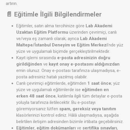
artırın.
📄 Eğitimle İlgili Bilgilendirmeler
Eğitimler, satın alma tercihinize göre
Lab Akademi
Uzaktan Eğitim Platformu
üzerinden çevrimiçi, canlı
ve/veya eş zamanlı olarak; ayrıca
Lab Akademi
Maltepe/İstanbul Deneyim ve Eğitim Merkezi
’nde yüz
yüze ve uygulamalı biçimde gerçekleştirilmektedir.
Kayıt işlemi sırasında
e-posta adresinizin doğru
girildiğinden
ve
kayıt onay e-postasını aldığınızdan
emin olunuz. Onay e-postası tarafınıza ulaşmadıysa, e-
posta adresiniz hatalı yazılmış olabilir.
Canlı çevrimiçi eğitimlerde, eğitimden
1 saat önce
; yüz
yüze ve uygulamalı eğitimlerde ise
eğitimden en
erken 48 saat önce
, katılımla ilgili tüm detaylar e-posta
yoluyla tarafınıza iletilecektir. Bu e-postayı
göremiyorsanız lütfen
spam, gereksiz veya tanıtım
klasörlerinizi kontrol ediniz. Hâlâ ulaşmadıysa, aşağıda
belirtilen iletişim adresinden bizimle irtibata geçebilirsiniz.
Eğitimler
,
eğitim dokümanları
ve
sertifika sınavları
,