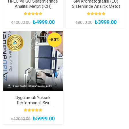
HPLC ve GC Sistemlerinde
Sıvı Kromatografisi (LC)
Analitik Metot (ICH)
Sisteminde Analitik Metot
Validasyon Eğitimi (Kayıttan
Geliştirme Eğitimi (Kayıttan
Hemen İzle)
Hemen İzle)
₺4999.00
₺3999.00
₺10000.00
₺8000.00
-50%
Uygulamalı Yüksek
Performanslı Sıvı
Kromatografisi (HPLC)
Uzmanlık Eğitimi (Yüz Yüze
₺5999.00
ve Bireysel Uygulamalı)
₺12000.00