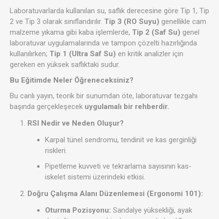
Laboratuvarlarda kullanılan su, saflık derecesine göre Tip 1, Tip
2 ve Tip 3 olarak sınıflandırılır.
Tip 3 (RO Suyu)
genellikle cam
malzeme yıkama gibi kaba işlemlerde,
Tip 2 (Saf Su)
genel
laboratuvar uygulamalarında ve tampon çözelti hazırlığında
kullanılırken;
Tip 1 (Ultra Saf Su)
en kritik analizler için
gereken en yüksek saflıktaki sudur.
Bu Eğitimde Neler Öğreneceksiniz?
Bu canlı yayın, teorik bir sunumdan öte, laboratuvar tezgahı
başında gerçekleşecek
uygulamalı bir rehberdir.
RSI Nedir ve Neden Oluşur?
Karpal tünel sendromu, tendinit ve kas gerginliği
riskleri.
Pipetleme kuvveti ve tekrarlama sayısının kas-
iskelet sistemi üzerindeki etkisi.
Doğru Çalışma Alanı Düzenlemesi (Ergonomi 101):
Oturma Pozisyonu:
Sandalye yüksekliği, ayak