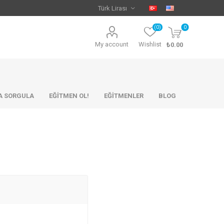
(0)
0
My account
Wishlist
₺0.00
KA SORGULA
EĞİTMEN OL!
EĞİTMENLER
BLOG