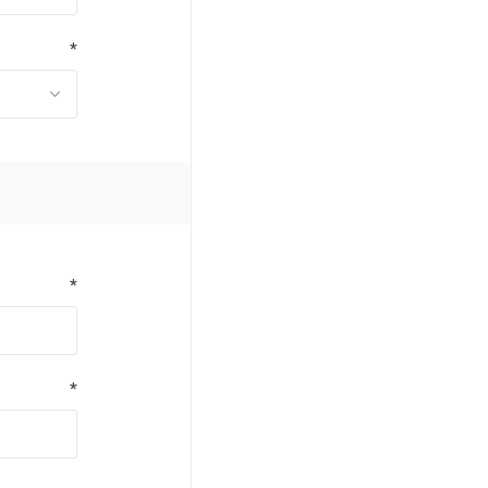
*
*
*