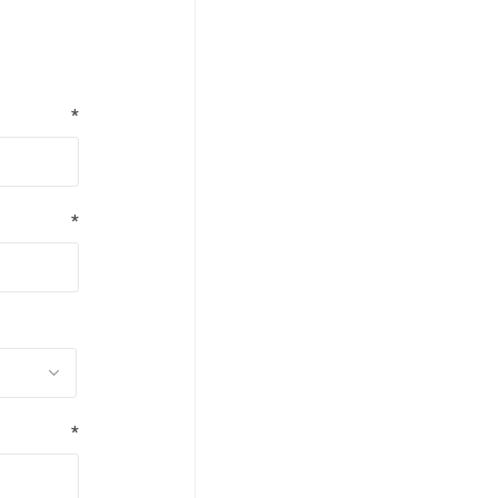
*
*
*