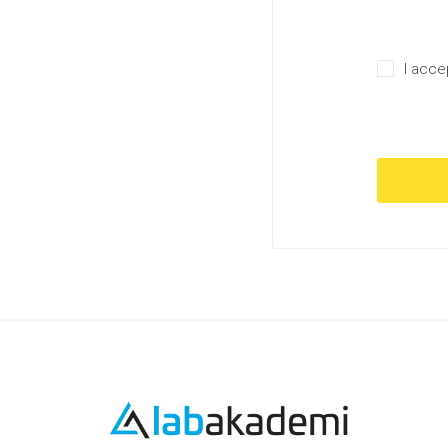
I acce