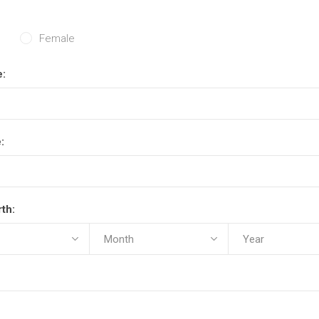
Female
e:
:
rth: