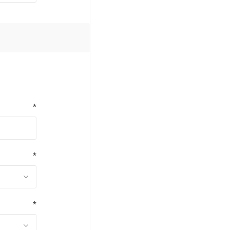
*
*
*