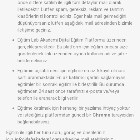
önce sizlere katılım ile ilgili tüm detaylar mail olarak
iletilecektir. Lütfen spam, gereksiz, reklam ve tanıtım
klasörlerinizi kontrol ediniz. Eğer hala mail gelmediğini
düşünüyorsanız lütfen aşağıdaki mail adresinden bizimle
iletişime geçiniz.
Eğitim Lab Akademi Dijital Eğitim Platformu üzerinden
gerçekleşmektedir. Bu platform için eğitim öncesi size
gönderilecek link üzerinden ayrıca kullanıcı adı ve şifre
belirlemelisiniz.
Eğitimin açılabilmesi için eğitime en az 5 kayıt olması
şartı aranmaktadır. En az katılımcı şartını sağlamayan
eğitimler bir sonraki eğitim ile birleştirilir. Bu durumda
eğitimden 24 saat önce tarafınızı e-posta ve/veya
telefon ile aranarak bilgi verilir.
Eğitime katılmak için herhangi bir yazılıma ihtiyaç yoktur
ve istediğiniz platformdan güncel bir
Chrome
tarayıcıdan
bağlanabilirsiniz.
Eğitim ile ilgili her türlü soru, görüş ve önerileriniz
için
info@labakademi.com
adresine mail atabilirsiniz.