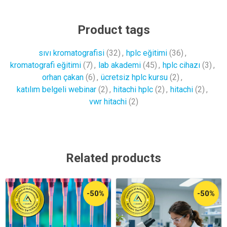
Product tags
sıvı kromatografisi
(32)
,
hplc eğitimi
(36)
,
kromatografi eğitimi
(7)
,
lab akademi
(45)
,
hplc cihazı
(3)
,
orhan çakan
(6)
,
ücretsiz hplc kursu
(2)
,
katılım belgeli webinar
(2)
,
hitachi hplc
(2)
,
hitachi
(2)
,
vwr hitachi
(2)
Related products
-50%
-50%