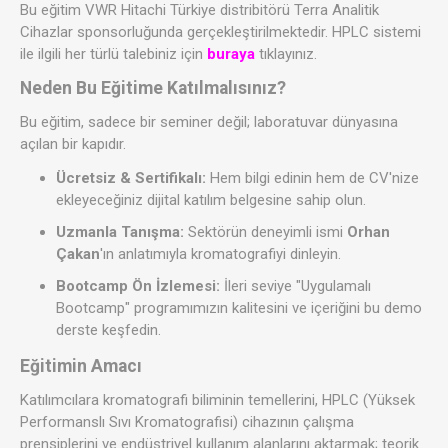
Bu eğitim VWR Hitachi Türkiye distribitörü Terra Analitik
Cihazlar sponsorluğunda gerçekleştirilmektedir. HPLC sistemi
ile ilgili her türlü talebiniz için
buraya
tıklayınız.
Neden Bu Eğitime Katılmalısınız?
Bu eğitim, sadece bir seminer değil; laboratuvar dünyasına
açılan bir kapıdır.
Ücretsiz & Sertifikalı:
Hem bilgi edinin hem de CV'nize
ekleyeceğiniz dijital katılım belgesine sahip olun.
Uzmanla Tanışma:
Sektörün deneyimli ismi
Orhan
Çakan
'ın anlatımıyla kromatografiyi dinleyin.
Bootcamp Ön İzlemesi:
İleri seviye "Uygulamalı
Bootcamp" programımızın kalitesini ve içeriğini bu demo
derste keşfedin.
Eğitimin Amacı
Katılımcılara kromatografi biliminin temellerini, HPLC (Yüksek
Performanslı Sıvı Kromatografisi) cihazının çalışma
prensiplerini ve endüstriyel kullanım alanlarını aktarmak; teorik