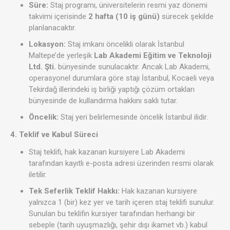
Süre:
Staj programı, üniversitelerin resmi yaz dönemi
takvimi içerisinde
2 hafta (10 iş günü)
sürecek şekilde
planlanacaktır.
Lokasyon:
Staj imkanı öncelikli olarak İstanbul
Maltepe’de yerleşik
Lab Akademi Eğitim ve Teknoloji
Ltd. Şti.
bünyesinde sunulacaktır. Ancak Lab Akademi,
operasyonel durumlara göre stajı İstanbul, Kocaeli veya
Tekirdağ illerindeki iş birliği yaptığı çözüm ortakları
bünyesinde de kullandırma hakkını saklı tutar.
Öncelik:
Staj yeri belirlemesinde öncelik İstanbul ilidir.
4. Teklif ve Kabul Süreci
Staj teklifi, hak kazanan kursiyere Lab Akademi
tarafından kayıtlı e-posta adresi üzerinden resmi olarak
iletilir.
Tek Seferlik Teklif Hakkı:
Hak kazanan kursiyere
yalnızca 1 (bir) kez yer ve tarih içeren staj teklifi sunulur.
Sunulan bu teklifin kursiyer tarafından herhangi bir
sebeple (tarih uyuşmazlığı, şehir dışı ikamet vb.) kabul