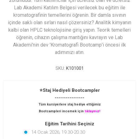
zorunludur. Tüm katılımcılar için ücretsiz olan ve ücretsiz
Lab Akademi Katılım Belgesi verilecek bu eğitim ile
kromatografinin temellerini öğrenin. Bir damla sıvının
içinde saklı olan sırları nasıl çözersiniz? Analitik kimyanın
kalbi olan HPLC teknolojisine giriş yapın. Teorik temelleri
öğrenin, cihazın çalışma mantığını kavrayın ve Lab
Akademi'nin dev 'Kromatografi Bootcamp'i öncesi ilk
adımınızı atın.
SKU:
K101001
⭐Staj Hediyeli Bootcampler
----------------
Tüm kursiyerlere staj hediye ettiğimiz
Bootcampleri incemek için
tıklayınız!
Eğitim Tarihini Seçiniz
14 Ocak 2026; 19.30-20.30