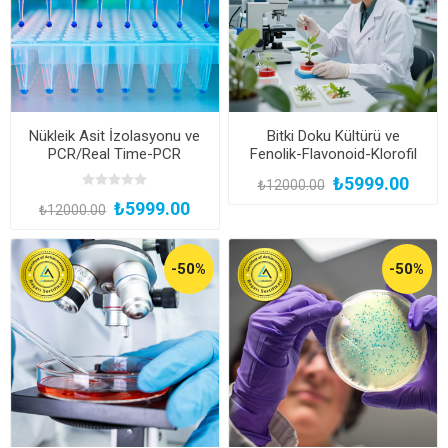
Nükleik Asit İzolasyonu ve
Bitki Doku Kültürü ve
PCR/Real Time-PCR
Fenolik-Flavonoid-Klorofil
Uygulamaları Uzmanlık
Miktar Tayini Uzmanlık
₺5999.00
₺12000.00
Eğitimi (Yüz Yüze Bireysel
Eğitimi (Yüz Yüze Bireysel
₺5999.00
Uygulamalı veya Hibrit
Uygulamalı veya Hibrit)
₺12000.00
Katılım)
-50%
-50%