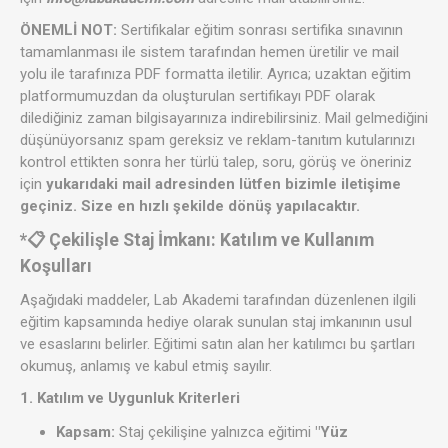
ÖNEMLİ NOT:
Sertifikalar eğitim sonrası sertifika sınavının
tamamlanması ile sistem tarafından hemen üretilir ve mail
yolu ile tarafınıza PDF formatta iletilir. Ayrıca; uzaktan eğitim
platformumuzdan da oluşturulan sertifikayı PDF olarak
dilediğiniz zaman bilgisayarınıza indirebilirsiniz. Mail gelmediğini
düşünüyorsanız spam gereksiz ve reklam-tanıtım kutularınızı
kontrol ettikten sonra her türlü talep, soru, görüş ve öneriniz
için
yukarıdaki mail adresinden lütfen bizimle iletişime
geçiniz. Size en hızlı şekilde dönüş yapılacaktır.
*📋 Çekilişle Staj İmkanı: Katılım ve Kullanım
Koşulları
Aşağıdaki maddeler, Lab Akademi tarafından düzenlenen ilgili
eğitim kapsamında hediye olarak sunulan staj imkanının usul
ve esaslarını belirler. Eğitimi satın alan her katılımcı bu şartları
okumuş, anlamış ve kabul etmiş sayılır.
1. Katılım ve Uygunluk Kriterleri
Kapsam:
Staj çekilişine yalnızca eğitimi
"Yüz