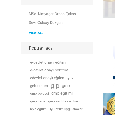
MSc. Kimyager Orhan Çakan
Sevil Gülsoy Düzgün
VIEW ALL
Popular tags
e-devlet onaylı eğitimi
e-devlet onaylı sertifika
edevlet onaylı eğitim
gıda
glp
gmp
gıda üretimi
gmp eğitimi
gmp belgesi
gmp nedir
gmp sertifikası
haccp
hplc eğitimi
iyi üretim uygulamaları