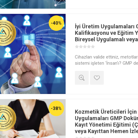
-40%
İyi Üretim Uygulamaları
Kalifikasyonu ve Eğitim 
Bireysel Uygulamalı veya 
Cihazları valide ettiniz, metotlar
sistemi işleten 'İnsan'ı? GMP d
uygunsuzluk yazılan 'Eğitim ve Ye
sadece kağıt üzerinde değil, ger
izlenebilir ve denetime hazır bi
-38%
Kozmetik Üreticileri İçin
Uygulamaları GMP Dokü
Kayıt Yönetimi Eğitimi (Ç
veya Kayıttan Hemen İzl