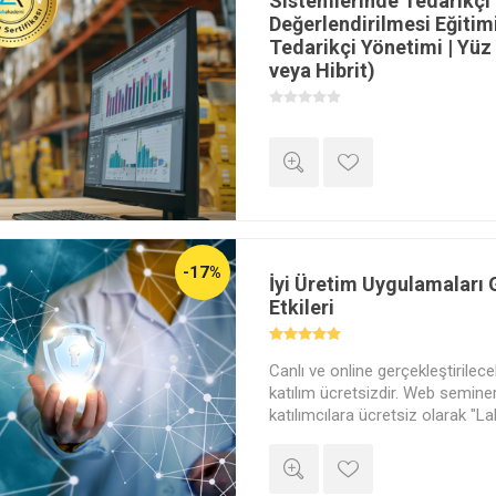
Sistemlerinde Tedarikçi 
Değerlendirilmesi Eğitim
Tedarikçi Yönetimi | Yü
veya Hibrit)
Kaliteyi ürünün içine test eder
kaliteli hammadde ile başlatabilir
ne kadar güçlüyse, markanız o k
Hammadde, ambalaj ve hizmet ted
Temelli' bir yaklaşımla seçmeyi
yönetmeyi uzmanından öğrenin
-17%
İyi Üretim Uygulamaları
Etkileri
Canlı ve online gerçekleştirile
katılım ücretsizdir. Web semine
katılımcılara ücretsiz olarak "La
Katılım Belgesi" verilecektir.