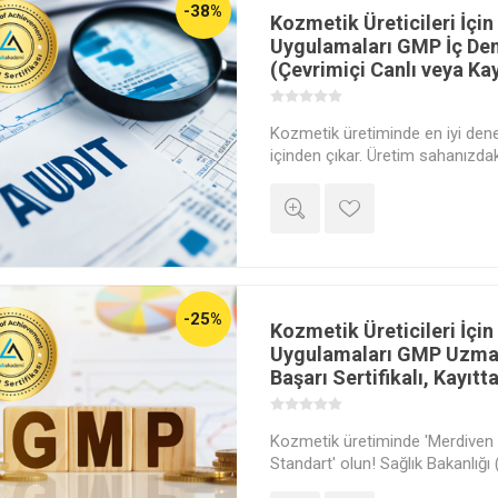
-38%
Kozmetik Üreticileri İçin
Uygulamaları GMP İç Den
(Çevrimiçi Canlı veya Ka
Kozmetik üretiminde en iyi dene
içinden çıkar. Üretim sahanızdak
aydınlatmak, sisteminizi bir ded
olası riskleri 'Erken Uyarı Sistem
Denetim yetkinliği kazanın.
-25%
Kozmetik Üreticileri İçin
Uygulamaları GMP Uzman
Başarı Sertifikalı, Kayıt
Kozmetik üretiminde 'Merdiven Al
Standart' olun! Sağlık Bakanlığı
ve AB ihracatına hazır olmak iç