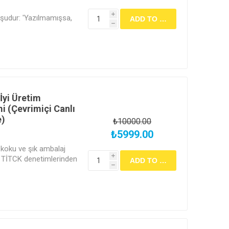
i
 şudur: 'Yazılmamışsa,
h
rem üretmiş
ız (Batch Record)
r. GMP kılavuzuna uygun
ı, kayıtları hatasız
etimlerine hazır olmayı
 İyi Üretim
i (Çevrimiçi Canlı
e)
₺10000.00
₺5999.00
koku ve şık ambalaj
i
r. TİTCK denetimlerinden
h
ürün ihraç etmek ve
süne taşımak için GMP
'sına işleyin.