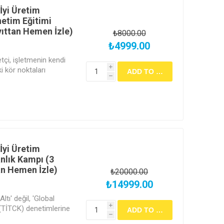
 İyi Üretim
etim Eğitimi
yıttan Hemen İzle)
₺8000.00
₺4999.00
tçi, işletmenin kendi
i
i kör noktaları
h
ektif gibi incelemek ve
i' ile önlemek için İç
 İyi Üretim
lık Kampı (3
tan Hemen İzle)
₺20000.00
₺14999.00
tı' değil, 'Global
i
 (TİTCK) denetimlerine
h
in; GMP standardını