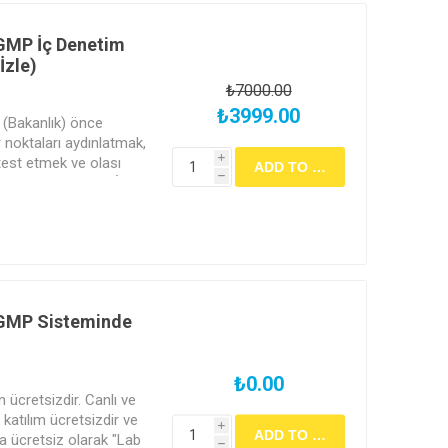
 GMP İç Denetim
İzle)
₺7000.00
₺3999.00
n (Bakanlık) önce
 noktaları aydınlatmak,
test etmek ve olası
i
h
e önlemek için GMP İç
 GMP Sisteminde
₺0.00
in ücretsizdir. Canlı ve
katılım ücretsizdir ve
i
a ücretsiz olarak "Lab
h