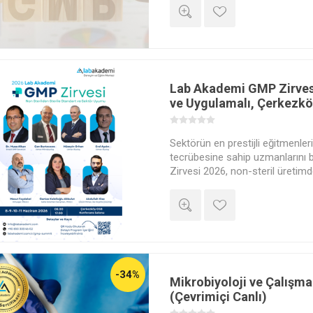
öğrenin, dokümantasyon sistemi
bir denetçi gözüyle denetleyin. 
kampında.
Lab Akademi GMP Zirves
ve Uygulamalı, Çerkezk
Sektörün en prestijli eğitmenler
tecrübesine sahip uzmanlarını 
Zirvesi 2026, non-steril üretimd
geçişte, non-steril alanlarda ve
alanların yeni standartlara u
darboğazları çözmek için tasar
GAP analizinden kök neden araşt
testlerinden sterilite validasy
tüm güncel GMP regülasyonları
profesyonelleriyle masaya yatırı
-34%
Mikrobiyoloji ve Çalışma 
sonrası uluslararası geçerli "La
(Çevrimiçi Canlı)
Sertifikası" verilecektir.