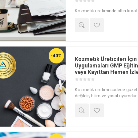
Kozmetik üretiminde altın kural
Yapılmamıştır.' Mükemmel bir k
olabilirsiniz, ama üretim kaydın
yoksa, o ürün 'Güvensiz' sayılı
dokümantasyon sistemini kurmay
tutmayı ve Bakanlık (TİTCK) den
uygulamalı olarak öğrenin.
-40%
Kozmetik Üreticileri İçin
Uygulamaları GMP Eğitim
veya Kayıttan Hemen İzl
Kozmetik üretimi sadece güzel 
değildir; bilim ve yasal uyumdu
başarıyla geçmek, AB pazarına 
markanızı 'Güvenli Ürün' statü
Kılavuzunu üretim sahanızın DNA