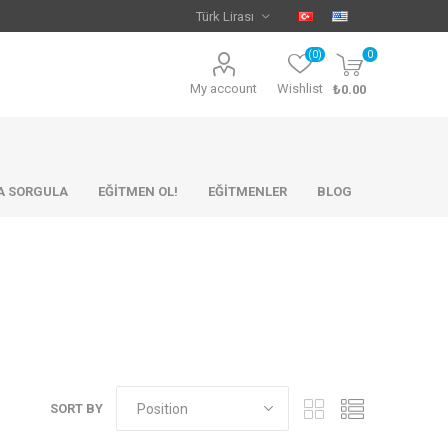
(0)
0
My account
Wishlist
₺0.00
KA SORGULA
EĞİTMEN OL!
EĞİTMENLER
BLOG
SORT BY