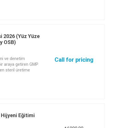
ni kurun ve fabrikanızı
Hepsi tek bir uzmanlık
i 2026 (Yüz Yüze
öy OSB)
ini ve denetim
Call for pricing
bir araya getiren GMP
en steril üretime
ya mevcut steril
yumunda yaşanacak tüm
landı. 4 gün boyunca;
ırmasına, integrity
onuna kadar uçtan uca
nı sektör
yoruz. Her bir eğitim
Hijyeni Eğitimi
b Akademi Dijital Başarı