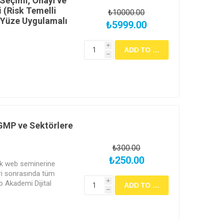
Seçimi, Onayı ve
i (Risk Temelli
₺10000.00
z Yüze Uygulamalı
₺5999.00
i
h
ek koyamazsınız; ancak
siniz. Tedarik zinciriniz
adar güvenlidir.
arikçilerinizi 'Risk
, denetlemeyi ve
.
 GMP ve Sektörlere
₺300.00
₺250.00
cek web seminerine
ri sonrasında tüm
b Akademi Dijital
i
h