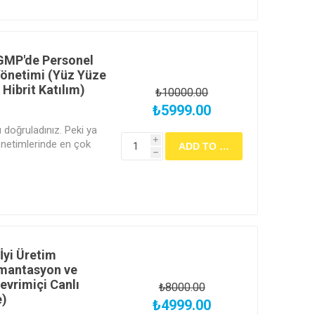
 GMP'de Personel
Yönetimi (Yüz Yüze
Hibrit Katılım)
₺10000.00
₺5999.00
ı doğruladınız. Peki ya
i
enetimlerinde en çok
h
tkinlik' süreçlerini;
çek yetkinliğe dayalı,
r sisteme dönüştürün.
 İyi Üretim
mantasyon ve
evrimiçi Canlı
₺8000.00
e)
₺4999.00