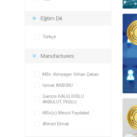
Eğitim Dili
Türkçe
Manufacturers
MSc. Kimyager Orhan Çakan
İsmail AKBORU
Gamze KALELİOĞLU
AKBULUT, PhD(c)
MSc(c) Mesut Faydalıel
Ahmet Elmalı