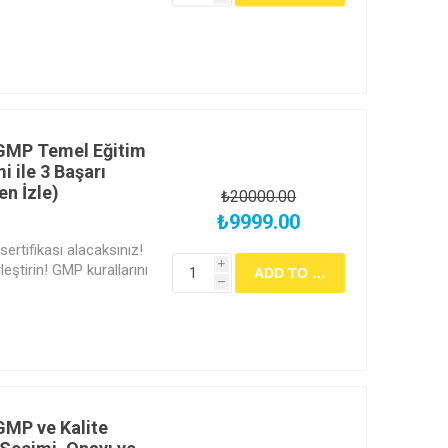
erilecektir.
 GMP Temel Eğitim
 ile 3 Başarı
en İzle)
₺20000.00
₺9999.00
ertifikası alacaksınız!
i
leştirin! GMP kurallarını
h
kümante etmeli ve
netlemelisiniz. Temel
ümantasyona ve iç
 2 günlük yoğun kampta,
tan yazın.
GMP ve Kalite