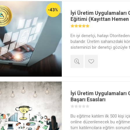
-43%
İyi Üretim Uygulamaları
Eğitimi (Kayıttan Hemen 
En iyi denetçi, hatayı Otoritede
bulandır. Üretim sahanızdaki kör
sisteminizi bir denetçi gözüyle 
riskleri 'Erken Uyarı Sistemi' il
Denetim yetkinliği kazanın.
İyi Üretim Uygulamaları
Başarı Esasları
Bu eğitime katılım ilk 500 kişi iç
online düzenlenecek bu eğitime 
tüm katılımcılara eğitim sonund