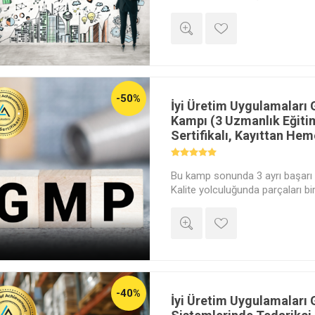
Akademi Dijital Katılım Belgesi" v
-50%
İyi Üretim Uygulamaları
Kampı (3 Uzmanlık Eğitimi
Sertifikalı, Kayıttan Hem
Bu kamp sonunda 3 ayrı başarı s
Kalite yolculuğunda parçaları bir
bilmek yetmez; bu kuralları do
sistemin işleyip işlemediğini de
prensiplerden ileri seviye dok
denetçi yetkinliğine uzanan bu
'Kalite Güvence'nin kitabını baş
-40%
İyi Üretim Uygulamaları 