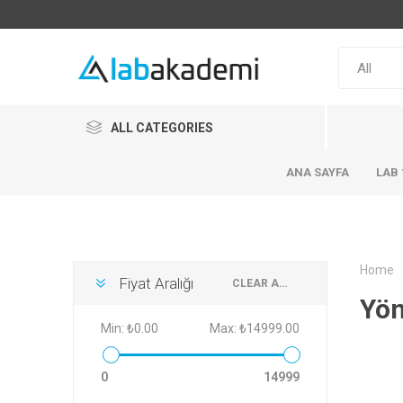
ALL CATEGORIES
ANA SAYFA
LAB 
Home
Fiyat Aralığı
CLEAR ALL
Yön
Min:
₺0.00
Max:
₺14999.00
0
14999