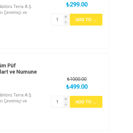
₺299.00
bitörü Terra A.Ş.
 Çevrimiçi ve
i
h
Tüm Püf
dart ve Numune
₺1000.00
₺499.00
bitörü Terra A.Ş.
i
 Çevrimiçi ve
h