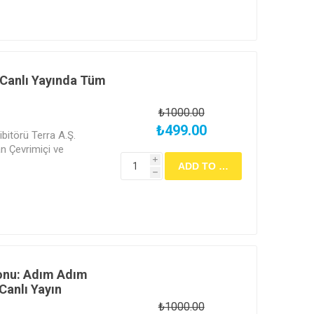
 olarak işaretlemeniz ve
ekmektedir. Ücretli
lge verilmemektedir.
 Canlı Yayında Tüm
₺1000.00
₺499.00
bitörü Terra A.Ş.
 Çevrimiçi ve
i
h
onu: Adım Adım
Canlı Yayın
₺1000.00