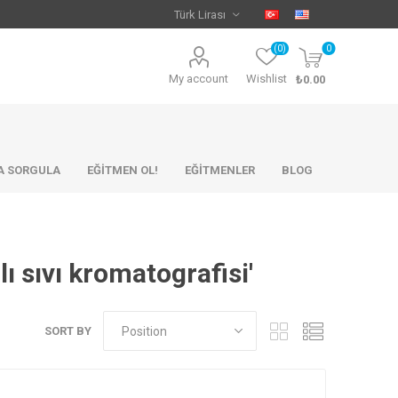
(0)
0
My account
Wishlist
₺0.00
KA SORGULA
EĞİTMEN OL!
EĞİTMENLER
BLOG
ı sıvı kromatografisi'
SORT BY