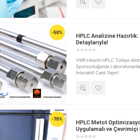
"Sertifika Talebi" kısmını "Evet"
ücretli satın alma yapmanız ger
satın alma yapmayanlara bir be
-50%
HPLC Analizine Hazırlık:
Detaylarıyla!
VWR Hitachi HPLC Türkiye distri
Sponsorluğunda Laboratuvardan
İnteraktif Canlı Yayın!
-70%
HPLC Metot Optimizasy
Uygulamalı ve Çevrimiçi 