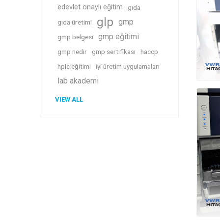
edevlet onaylı eğitim
gıda
glp
gmp
gıda üretimi
gmp eğitimi
gmp belgesi
gmp nedir
gmp sertifikası
haccp
hplc eğitimi
iyi üretim uygulamaları
lab akademi
VIEW ALL