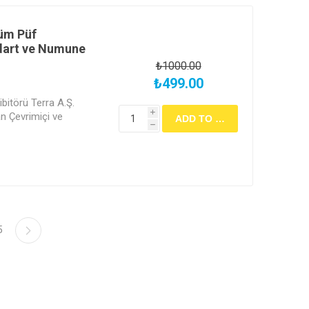
Tüm Püf
dart ve Numune
₺1000.00
₺499.00
bitörü Terra A.Ş.
i
 Çevrimiçi ve
h
5