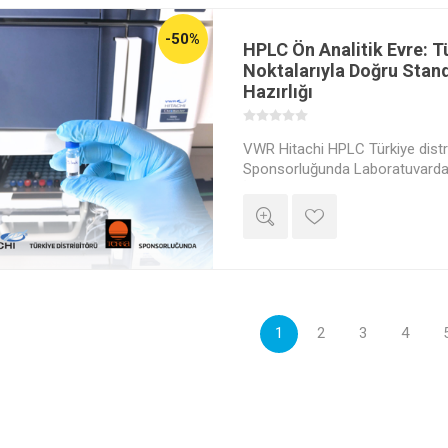
-50%
HPLC Ön Analitik Evre: 
Noktalarıyla Doğru Stan
Hazırlığı
VWR Hitachi HPLC Türkiye distri
Sponsorluğunda Laboratuvardan
İnteraktif Canlı Yayın!
1
2
3
4