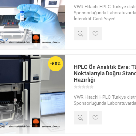
VWR Hitachi HPLC Türkiye distri
Sponsorluğunda Laboratuvardan
İnteraktif Canlı Yayın!
-50%
HPLC Ön Analitik Evre: 
Noktalarıyla Doğru Stan
Hazırlığı
VWR Hitachi HPLC Türkiye distri
Sponsorluğunda Laboratuvardan
İnteraktif Canlı Yayın!