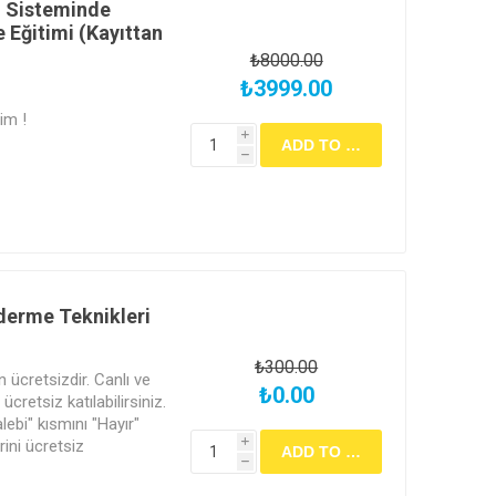
) Sisteminde
 Eğitimi (Kayıttan
₺8000.00
₺3999.00
im !
i
h
derme Teknikleri
₺300.00
in ücretsizdir. Canlı ve
₺0.00
cretsiz katılabilirsiniz.
alebi" kısmını "Hayır"
rini ücretsiz
i
h
apılacak sınav ile
ertifikası almak için