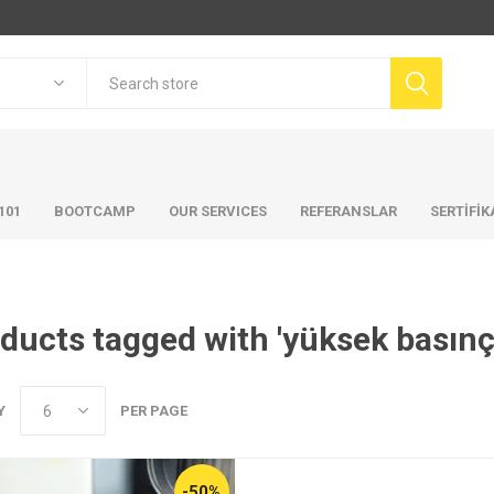
101
BOOTCAMP
OUR SERVICES
REFERANSLAR
SERTİFİ
ducts tagged with 'yüksek basınçl
Y
PER PAGE
-50%