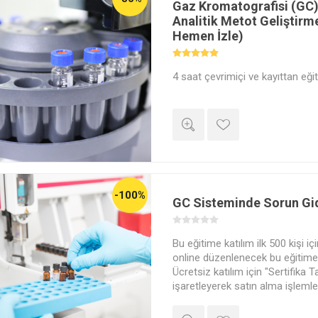
Gaz Kromatografisi (GC
Analitik Metot Geliştirme
Hemen İzle)
4 saat çevrimiçi ve kayıttan eğit
-100%
GC Sisteminde Sorun Gi
Bu eğitime katılım ilk 500 kişi iç
online düzenlenecek bu eğitime ü
Ücretsiz katılım için "Sertifika T
işaretleyerek satın alma işlemle
yapabilirsiniz. Eğitim sonunda y
adınıza düzenlenmiş bir başarı s