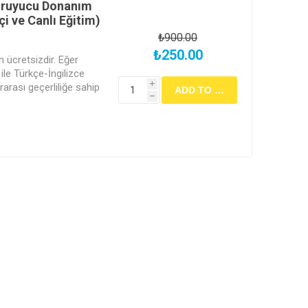
Koruyucu Donanım
i ve Canlı Eğitim)
₺900.00
₺250.00
in ücretsizdir. Eğer
ile Türkçe-İngilizce
rarası geçerliliğe sahip
i
h
ifikası" almak
" kısmından ücretsiz
etleyiniz ve eğitimi
larını takip ediniz.
 "DETAYLAR" kısmını