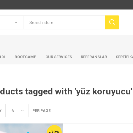
101
BOOTCAMP
OUR SERVICES
REFERANSLAR
SERTİFİ
ducts tagged with 'yüz koruyucu'
Y
PER PAGE
-72%