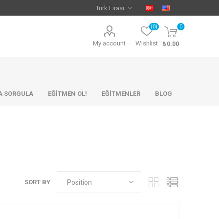
(0)
0
My account
Wishlist
₺0.00
KA SORGULA
EĞİTMEN OL!
EĞİTMENLER
BLOG
SORT BY