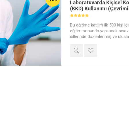
Laboratuvarda Kişisel 
(KKD) Kullanımı (Çevrimiç
Bu eğitime katılım ilk 500 kişi iç
eğitim sonunda yapılacak sınav 
dillerinde düzenlenmiş ve ulusla
"Lab Akademi Dijital Başarı Sert
istemiyorsanız "Sertifika Talebi
kayıt için "Hayır" seçeneğini işar
sepete ekleyerek satın alma adım
Lütfen önemli açıklamalar için
okuyunuz.