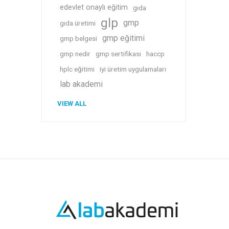
edevlet onaylı eğitim
gıda
glp
gmp
gıda üretimi
gmp eğitimi
gmp belgesi
gmp nedir
gmp sertifikası
haccp
hplc eğitimi
iyi üretim uygulamaları
lab akademi
VIEW ALL