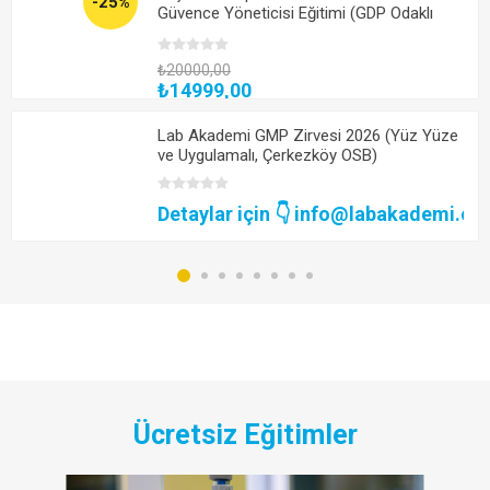
-25%
Güvence Yöneticisi Eğitimi (GDP Odaklı
Dokümantasyon, Sapma ve Vaka Analizleri
İle) (Kayıttan Hemen İzle)
₺20000,00
₺14999,00
Lab Akademi GMP Zirvesi 2026 (Yüz Yüze
ve Uygulamalı, Çerkezköy OSB)
Detaylar için 👇 info@labakademi.co
Ücretsiz Eğitimler