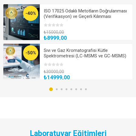
ISO 17025 Odaklı Metotların Doğrulanması
-40%
(Verifikasyon) ve Geçerli Kılınması
(Validasyon) Eğitimi (Çevrimiçi Canlı veya
Kayıttan Hemen İzle)
₺15000,00
₺8999,00
Sıvı ve Gaz Kromatografisi Kütle
-50%
Spektrometresi (LC-MSMS ve GC-MSMS)
Uzmanlık Kampı (Yüz Yüze Bireysel
Uygulamalı veya Hibrit)
₺30000,00
₺14999,00
Laboratuvar Eğitimleri