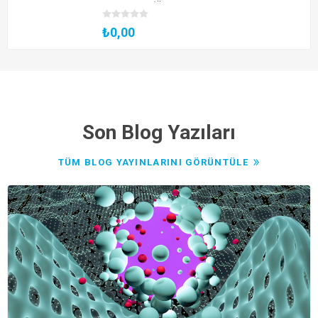
Hazırlama (Ücretsiz ve Katılım Belgeli,
CV'nizi Beraber Düzenliyoruz!)
₺0,00
Son Blog Yazıları
TÜM BLOG YAYINLARINI GÖRÜNTÜLE