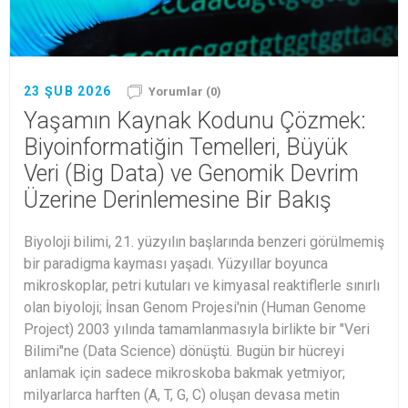
23 ŞUB 2026
Yorumlar (0)
Yaşamın Kaynak Kodunu Çözmek:
Biyoinformatiğin Temelleri, Büyük
Veri (Big Data) ve Genomik Devrim
Üzerine Derinlemesine Bir Bakış
Biyoloji bilimi, 21. yüzyılın başlarında benzeri görülmemiş
bir paradigma kayması yaşadı. Yüzyıllar boyunca
mikroskoplar, petri kutuları ve kimyasal reaktiflerle sınırlı
olan biyoloji; İnsan Genom Projesi'nin (Human Genome
Project) 2003 yılında tamamlanmasıyla birlikte bir "Veri
Bilimi"ne (Data Science) dönüştü. Bugün bir hücreyi
anlamak için sadece mikroskoba bakmak yetmiyor;
milyarlarca harften (A, T, G, C) oluşan devasa metin