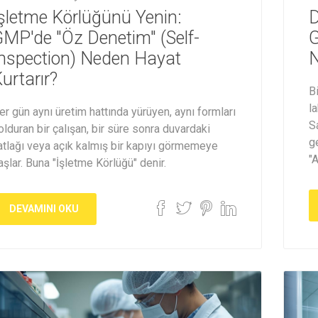
şletme Körlüğünü Yenin:
D
MP'de "Öz Denetim" (Self-
G
nspection) Neden Hayat
N
urtarır?
B
l
er gün aynı üretim hattında yürüyen, aynı formları
S
olduran bir çalışan, bir süre sonra duvardaki
g
atlağı veya açık kalmış bir kapıyı görmemeye
"
aşlar. Buna "İşletme Körlüğü" denir.
DEVAMINI OKU