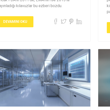
ayınladığı kılavuzlar bu ezberi bozdu.
k
pa
DEVAMINI OKU