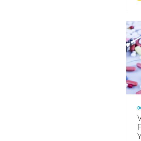
0
V
Y