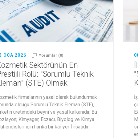
3 OCA 2026
0
Yorumlar (0)
Kozmetik Sektörünün En
İ
restijli Rolü: "Sorumlu Teknik
"
Eleman" (STE) Olmak
K
ozmetik firmalarının yasal olarak bulundurmak
İ
orunda olduğu Sorumlu Teknik Eleman (STE),
ç
irketin üretimdeki beyni ve yasal kalkanıdır. Bu
Ek
ozisyon; Kimyager, Eczacı, Biyolog ve Kimya
M
ühendisleri için harika bir kariyer fırsatıdır.
s
e