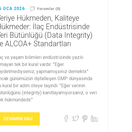
6 OCA 2026
Yorumlar (0)
eriye Hükmeden, Kaliteye
ükmeder: İlaç Endüstrisinde
eri Bütünlüğü (Data Integrity)
e ALCOA+ Standartları
laç ve yaşam bilimleri endüstrisinde yazılı
mayan tek bir kural vardır: "Eğer
aydetmediyseniz, yapmamışsınız demektir."
ncak günümüzün dijitalleşen GMP dünyasında
 kural bir adım öteye taşındı: "Eğer verinin
ütünlüğünü (integrity) kanıtlayamıyorsanız, o veri
ok hükmündedir."
DEVAMINI OKU