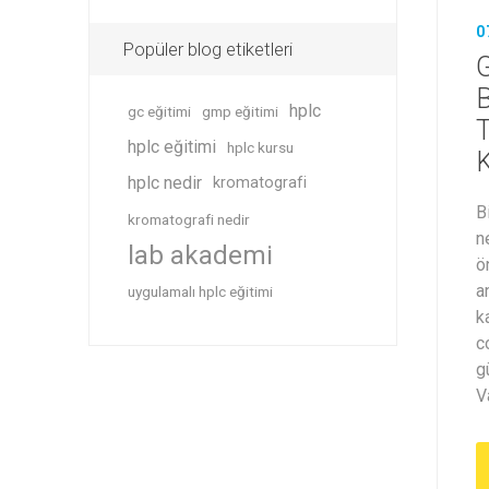
0
Popüler blog etiketleri
G
B
hplc
gc eğitimi
gmp eğitimi
T
hplc eğitimi
hplc kursu
K
hplc nedir
kromatografi
B
kromatografi nedir
n
lab akademi
ö
a
uygulamalı hplc eğitimi
k
c
g
V