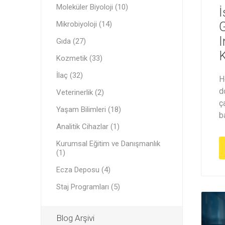
Moleküler Biyoloji (10)
İ
Mikrobiyoloji (14)
G
I
Gıda (27)
K
Kozmetik (33)
İlaç (32)
H
d
Veterinerlik (2)
ç
Yaşam Bilimleri (18)
b
Analitik Cihazlar (1)
Kurumsal Eğitim ve Danışmanlık
(1)
Ecza Deposu (4)
Staj Programları (5)
Blog Arşivi