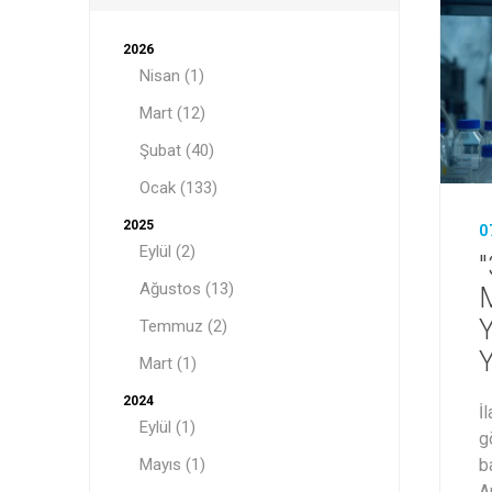
2026
Nisan (1)
Mart (12)
Şubat (40)
Ocak (133)
2025
0
Eylül (2)
"
Ağustos (13)
M
Y
Temmuz (2)
Y
Mart (1)
2024
İ
Eylül (1)
g
Mayıs (1)
b
A