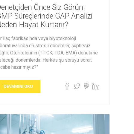
enetçiden Önce Siz Görün:
MP Süreçlerinde GAP Analizi
eden Hayat Kurtarır?
ir ilaç fabrikasında veya biyoteknoloji
aboratuvarında en stresli dönemler, şüphesiz
ağlık Otoritelerinin (TİTCK, FDA, EMA) denetime
eleceği dönemlerdir. Herkes şu soruyu sorar:
Acaba hazır mıyız?"
DEVAMINI OKU