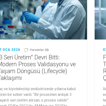
7 OCA 2026
0
Yorumlar (0)
3 Seri Üretim" Devri Bitti:
F
odern Proses Validasyonu ve
T
aşam Döngüsü (Lifecycle)
R
aklaşımı
Ç
laç ve biyoteknoloji endüstrisinde yıllarca kabul
İl
ören bir ezber vardı: "Bir prosesten ardışık 3
e
aşarılı seri üretim alırsan, o proses validir."
t
ncak FDA’in 2011’de, EMA’nın ise 2015’te
p