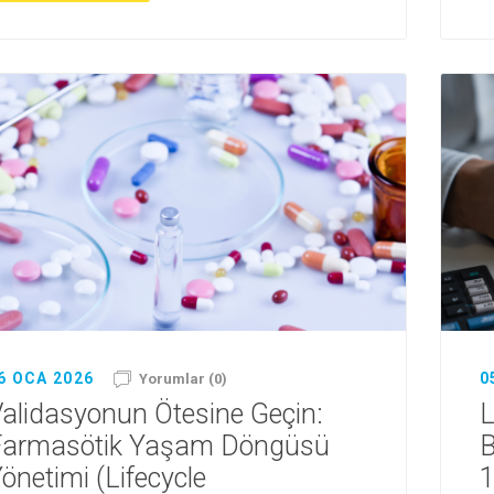
6 OCA 2026
0
Yorumlar (0)
alidasyonun Ötesine Geçin:
L
Farmasötik Yaşam Döngüsü
B
önetimi (Lifecycle
1