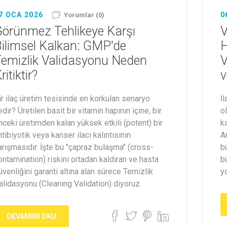
7 OCA 2026
0
Yorumlar (0)
örünmez Tehlikeye Karşı
V
ilimsel Kalkan: GMP'de
H
emizlik Validasyonu Neden
V
ritiktir?
v
ir ilaç üretim tesisinde en korkulan senaryo
İ
edir? Üretilen basit bir vitamin hapının içine, bir
ol
nceki üretimden kalan yüksek etkili (potent) bir
k
ntibiyotik veya kanser ilacı kalıntısının
A
arışmasıdır. İşte bu "çapraz bulaşma" (cross-
bu
ontamination) riskini ortadan kaldıran ve hasta
b
üvenliğini garanti altına alan sürece Temizlik
y
alidasyonu (Cleaning Validation) diyoruz.
DEVAMINI OKU