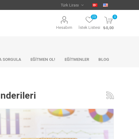
(0)
0
Hesabım
İstek Listesi
₺0,00
KA SORGULA
EĞİTMEN OL!
EĞİTMENLER
BLOG
nderileri