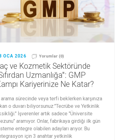
8 OCA 2026
Yorumlar (0)
laç ve Kozmetik Sektöründe
Sıfırdan Uzmanlığa": GMP
ampı Kariyerinize Ne Katar?
ş arama sürecinde veya terfi beklerken karşınıza
ıkan o duvarı biliyorsunuz:"Tecrübe ve Yetkinlik
sikliği." İşverenler artık sadece "Üniversite
ezunu" aramıyor. Onlar, fabrikaya girdiği ilk gün
isteme entegre olabilen adayları arıyor. Bu
ntegrasyon için 3 anahtar yetkinlik