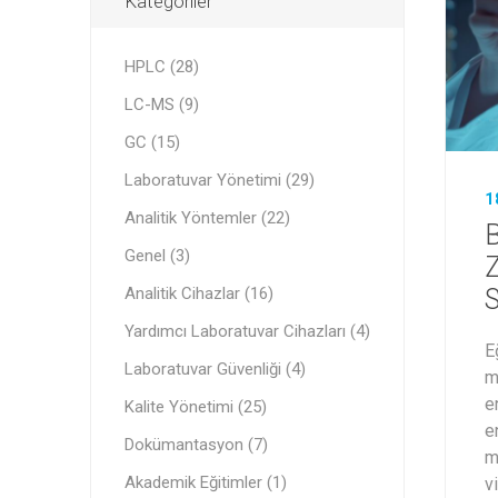
Kategoriler
HPLC (28)
LC-MS (9)
GC (15)
Laboratuvar Yönetimi (29)
1
Analitik Yöntemler (22)
B
Genel (3)
Z
Analitik Cihazlar (16)
S
Yardımcı Laboratuvar Cihazları (4)
E
Laboratuvar Güvenliği (4)
m
e
Kalite Yönetimi (25)
e
Dokümantasyon (7)
m
Akademik Eğitimler (1)
v