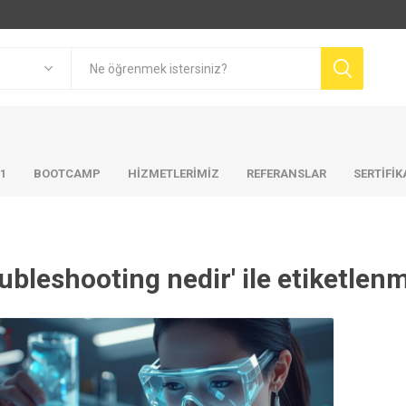
01
BOOTCAMP
HIZMETLERIMIZ
REFERANSLAR
SERTİFİ
oubleshooting nedir' ile etiketlen