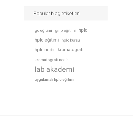
Popüler blog etiketleri
hplc
gc eğitimi
gmp eğitimi
hplc eğitimi
hplc kursu
hplc nedir
kromatografi
kromatografi nedir
lab akademi
uygulamalı hplc eğitimi