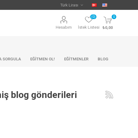
(0)
0
Hesabım
İstek Listesi
₺0,00
KA SORGULA
EĞİTMEN OL!
EĞİTMENLER
BLOG
miş blog gönderileri