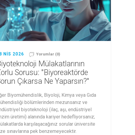
8 NIS 2026
Yorumlar (0)
iyoteknoloji Mülakatlarının
orlu Sorusu: "Biyoreaktörde
orun Çıkarsa Ne Yaparsın?"
ğer Biyomühendislik, Biyoloji, Kimya veya Gıda
ühendisliği bölümlerinden mezunsanız ve
ndüstriyel biyoteknoloji (ilaç, aşı, endüstriyel
nzim üretimi) alanında kariyer hedefliyorsanız;
ülakatlarda karşılaşacağınız sorular üniversite
ize sınavlarına pek benzemeyecektir.