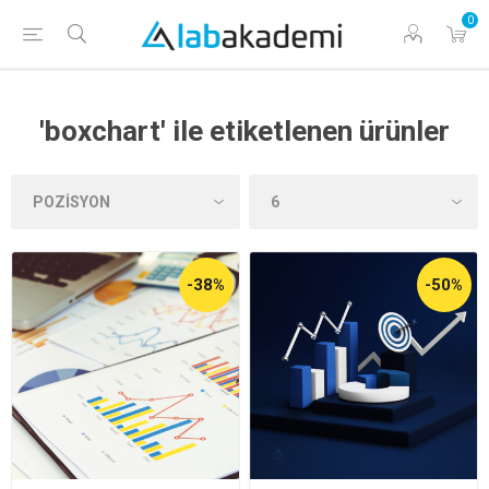
0
'boxchart' ile etiketlenen ürünler
-38%
-50%