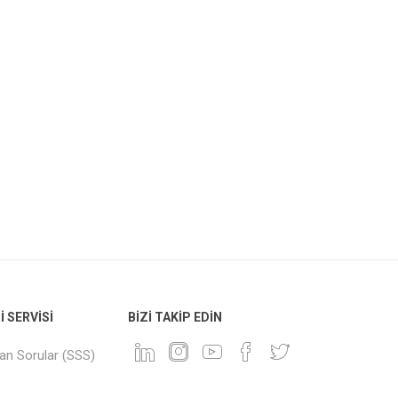
 SERVISI
BIZI TAKIP EDIN
lan Sorular (SSS)