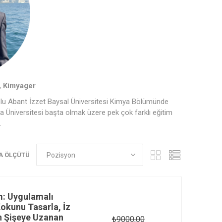
, Kimyager
 Bolu Abant İzzet Baysal Üniversitesi Kimya Bölümünde
 Üniversitesi başta olmak üzere pek çok farklı eğitim
.
A ÖLÇÜTÜ
m: Uygulamalı
okunu Tasarla, İz
n Şişeye Uzanan
₺9000,00