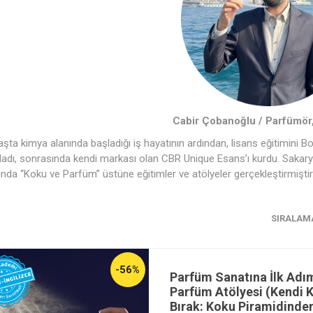
Cabir Çobanoğlu / Parfümör
şta kimya alanında başladığı iş hayatının ardından, lisans eğitimini
dı, sonrasında kendi markası olan CBR Unique Esans’ı kurdu. Sakarya
da “Koku ve Parfüm” üstüne eğitimler ve atölyeler gerçekleştirmiştir
SIRALAM
-56%
Parfüm Sanatına İlk Adı
Parfüm Atölyesi (Kendi K
Bırak: Koku Piramidinde