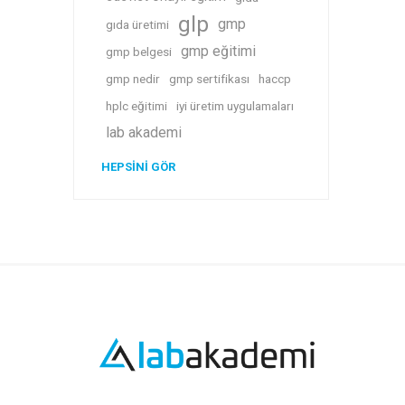
glp
gmp
gıda üretimi
gmp eğitimi
gmp belgesi
gmp nedir
gmp sertifikası
haccp
hplc eğitimi
iyi üretim uygulamaları
lab akademi
HEPSINI GÖR