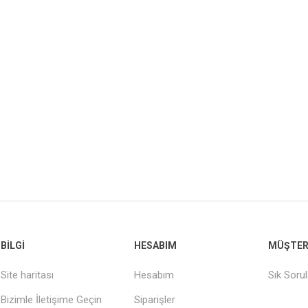
BILGI
HESABIM
MÜŞTERI
Site haritası
Hesabım
Sık Soru
Bizimle İletişime Geçin
Siparişler