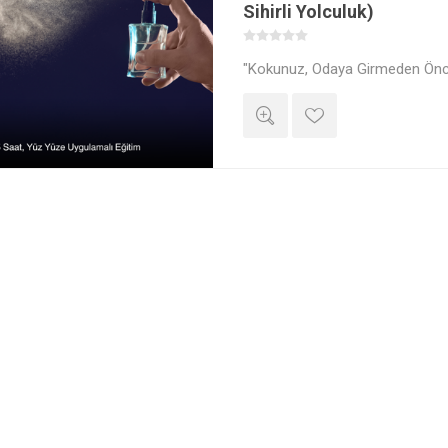
Sihirli Yolculuk)
"Kokunuz, Odaya Girmeden Önce
Çıktıktan Sonra Sizi Hatırlatan T
Parfümör Cabir Çobanoğlu eşli
Maltepe laboratuvarlarında gerç
yoğun uygulamalı atölyede; ko
hafıza merkezine yolculuğunu 
yağlarını tanıyacak ve bir "Burun
düşünmeyi deneyimleyeceksiniz.
özel tahsis edilecek laboratuvar 
karakterinizi yansıtan 2 adet 
tasarlayarak evinize götüreceksi
edinin, ister kozmetik sektörün
markanızı yaratmanın ilk adımını