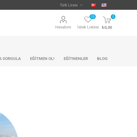
(0)
0
Hesabım
İstek Listesi
₺0,00
KA SORGULA
EĞİTMEN OL!
EĞİTMENLER
BLOG