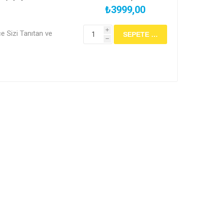
₺3999,00
i
 Sizi Tanıtan ve
h
ek İmzadır." Ünlü
ğinde, Lab Akademi
ekleşecek bu 5 saatlik
kunun beynimizdeki
öğrenecek, esans
" (Nose) gibi
 En önemlisi, size
kitleriyle kendi
özgün parfüm
niz. İster yeni bir hobi
de kendi niş parfüm
 atın!