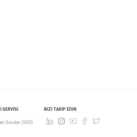
 SERVISI
BIZI TAKIP EDIN
lan Sorular (SSS)