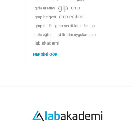
glp
gmp
gıda üretimi
gmp eğitimi
gmp belgesi
gmp nedir
gmp sertifikası
haccp
hplc eğitimi
iyi üretim uygulamaları
lab akademi
HEPSINI GÖR