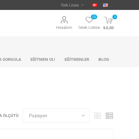
(0)
0
Hesabım
İstek Listesi
₺0,00
KA SORGULA
EĞİTMEN OL!
EĞİTMENLER
BLOG
A ÖLÇÜTÜ