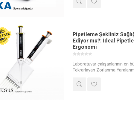
ortadan kaldırmak için en günce
keşfedin. İlaç, gıda, tarım ve bi
laboratuvarları için pratik çözü
sizlerle buluşuyoruz. Üstelik Kat
ücretsiz!”
Pipetleme Şekliniz Sağlığ
Ediyor mu?: İdeal Pipetl
Ergonomi
Laboratuvar çalışanlarının en 
Tekrarlayan Zorlanma Yaralanma
sağlığınızı değil, yorgunluğa bağl
sonuçlarınızın doğruluğunu da t
Türkiye sponsorluğunda gerçek
uygulamalı canlı yayında, teorik
bırakıp laboratuvar tezgahının 
oturuş pozisyonundan el ergono
açısısndan ideal aspirasyon te
ağrısız çalışmanın hem de ma
sırlarını uygulamalı olarak göste