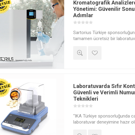
Kromatografik Analizlerd
Yönetimi: Güvenilir Sonuç
Adımlar
Sartorius Türkiye sponsorluğund
tamamen ücretsiz bir laboratuv
olun! Laboratuvarda su, en sık 
onu en zayıf halkaya dönüşmed
Bu canlı yayında, su kalitesini d
sağlamanın püf noktalarını adı
keşfedeceksiniz. Üstelik yayını
Akademi Dijital Katılım Belgesi” 
bekliyor! 🎉 Hazır mısınız? 🚀
Laboratuvarda Sıfır Kont
Güvenli ve Verimli Num
Teknikleri
“IKA Türkiye sponsorluğunda can
laboratuvar deneyimine hazır ol
Laboratuvarlarda verimliliği artır
kolaylaştırmak ve çapraz konta