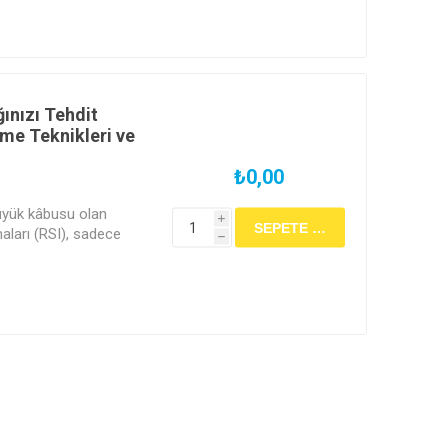
l öğütme tekniklerini
yoteknoloji
mler ve canlı demo ile
ılım belgenizle
ınızı Tehdit
eme Teknikleri ve
₺0,00
büyük kâbusu olan
i
ları (RSI), sadece
h
ı hatalarla analiz
ehdit ediyor. Sartorius
leştireceğimiz bu
 sunumları bir kenara
başına geçiyoruz. Doğru
misine, pipet tutuş
kniğine kadar; hem
ksimum hassasiyetin
riyoruz.