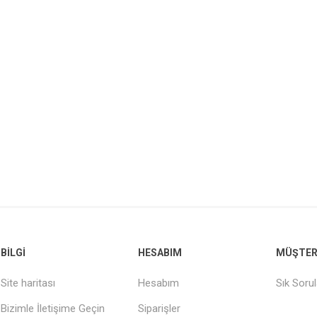
BILGI
HESABIM
MÜŞTERI
Site haritası
Hesabım
Sık Soru
Bizimle İletişime Geçin
Siparişler