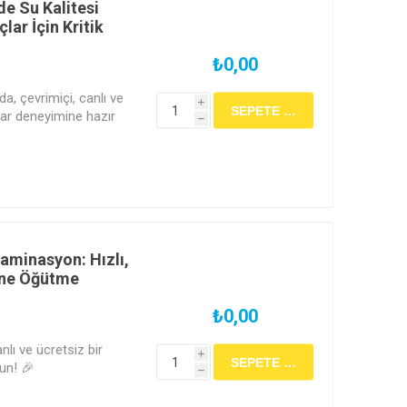
e Su Kalitesi
lar İçin Kritik
₺0,00
a, çevrimiçi, canlı ve
i
ar deneyimine hazır
h
kullandığınız çözücüdür;
en yönetmeyi öğrenin.
oğru şekilde
m adım
n sonunda ücretsiz “Lab
alma fırsatı da sizi
aminasyon: Hızlı,
une Öğütme
₺0,00
lı ve ücretsiz bir
i
un! 🎉
h
mak, analistlerin işini
minasyon riskini