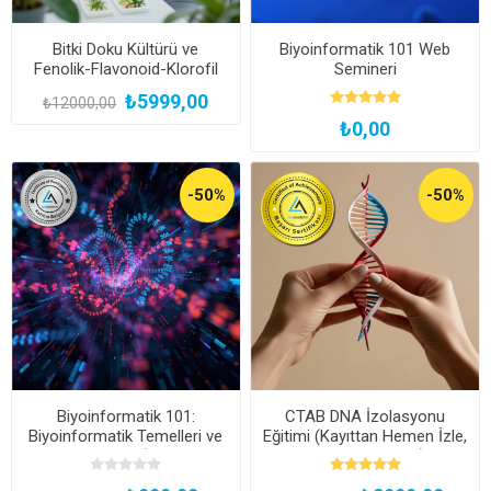
Bitki Doku Kültürü ve
Biyoinformatik 101 Web
Fenolik-Flavonoid-Klorofil
Semineri
Miktar Tayini Uzmanlık
₺5999,00
₺12000,00
Eğitimi (Yüz Yüze Bireysel
₺0,00
Uygulamalı veya Hibrit)
-50%
-50%
Biyoinformatik 101:
CTAB DNA İzolasyonu
Biyoinformatik Temelleri ve
Eğitimi (Kayıttan Hemen İzle,
Uygulamaları (Kayıttan
Başarı Sertifikalı)
Hemen İzle, Katılım Belgeli)