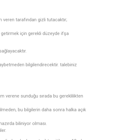
im veren tarafından gizli tutacaktır;
ne getirmek için gerekli düzeyde ifşa
 sağlayacaktır.
aybetmeden bilgilendirecektir. talebiniz
itim verene sunduğu sırada bu gereklilikten
lmeden, bu bilgilerin daha sonra halka açık
ihazırda biliniyor olması.
ler.