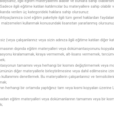
ıysanız, ilgili eğitim materyallerini alabilir ve bunlara sahip olabilir
 Sadece ilgili eğitime katılan katılımcılar bu materyallere sahip olabilir v
karıda verilen üç kategorideki haklara sahip olursunuz.
 ihtiyaçlarınıza özel eğitim paketiyle ilgili tüm genel haklardan faydala
 malzemeleri kullanmak konusundaki lisanstan yararlanmış olursunu
 (veya çalışanlarınız veya sizin adınıza ilgili eğitime katılan diğer kat
olmasının dışında eğitim materyalleri veya dokümantasyonunu kopya
asyonu kiralamamak, kiraya vermemek, alt-lisans vermemek, tercü
ek;
tasyonun tamamını veya herhangi bir kısmını değiştirmemek veya mo
ümünün diğer materyallerle birleştirilmesine veya dahil edilmesine iz
 kullanımını denetlemek. Bu materyallerin çalışanlarınız ve temsilciler
lmak;
ın herhangi bir ortamda yaptığınız tam veya kısmi kopyaları üzerine L
madan eğitim materyalleri veya dokümanlarının tamamını veya bir kısmın
k;