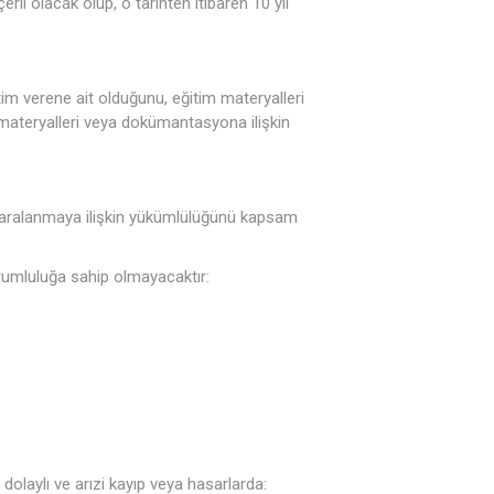
erli olacak olup, o tarihten itibaren 10 yıl
tim verene ait olduğunu, eğitim materyalleri
materyalleri veya dokümantasyona ilişkin
 yaralanmaya ilişkin yükümlülüğünü kapsam
sorumluluğa sahip olmayacaktır:
dolaylı ve arızi kayıp veya hasarlarda: