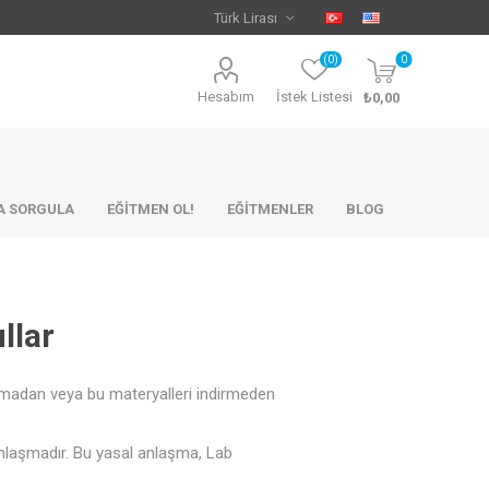
(0)
0
Hesabım
İstek Listesi
₺0,00
KA SORGULA
EĞİTMEN OL!
EĞİTMENLER
BLOG
llar
lamadan veya bu materyalleri indirmeden
 anlaşmadır. Bu yasal anlaşma, Lab