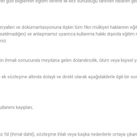
 gizli bilgilerinin eğitim verene ilk kez sunulduğu tarihten itibaren geç
ryalleri ve dokümantasyonuna ilişkin tüm fikri mülkiyet haklarının eği
satılmadığını) ve anlaşmamız uyarınca kullanma hakkı dışında eğitim 
niz.
in ihmali sonucunda meydana gelen dolandırıcılık, ölüm veya kişisel
.
ek sözleşme altında dolaylı ve direkt olarak aşağıdakilerle ilgili bir 
lanımı kayıpları;
 fiil (ihmal dahil), sözleşme ihlali veya başka nedenlerle ortaya çıkan 