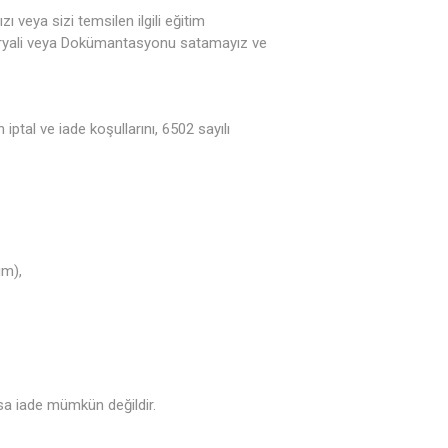
zı veya sizi temsilen ilgili eğitim
ateryali veya Dokümantasyonu satamayız ve
ptal ve iade koşullarını, 6502 sayılı
ım),
sa iade mümkün değildir.