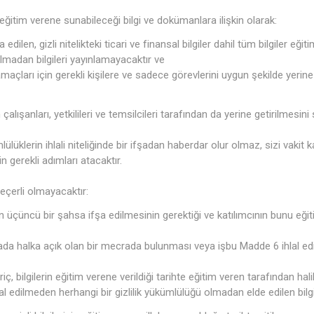
eğitim verene sunabileceği bilgi ve dokümanlara ilişkin olarak:
edilen, gizli nitelikteki ticari ve finansal bilgiler dahil tüm bilgiler eğit
olmadan bilgileri yayınlamayacaktır ve
m amaçları için gerekli kişilere ve sadece görevlerini uygun şekilde yeri
çalışanları, yetkilileri ve temsilcileri tarafından da yerine getirilmesini
lüklerin ihlali niteliğinde bir ifşadan haberdar olur olmaz, sizi vakit k
in gerekli adımları atacaktır.
eçerli olmayacaktır:
erin üçüncü bir şahsa ifşa edilmesinin gerektiği ve katılımcının bunu eğ
rada halka açık olan bir mecrada bulunması veya işbu Madde 6 ihlal edi
iç, bilgilerin eğitim verene verildiği tarihte eğitim veren tarafından hal
l edilmeden herhangi bir gizlilik yükümlülüğü olmadan elde edilen bilgi