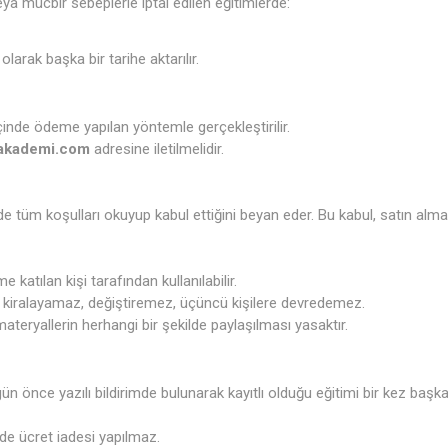
veya mücbir sebeplerle iptal edilen eğitimlerde:
olarak başka bir tarihe aktarılır.
çinde ödeme yapılan yöntemle gerçekleştirilir.
akademi.com
adresine iletilmelidir.
de tüm koşulları okuyup kabul ettiğini beyan eder. Bu kabul, satın alma 
me katılan kişi tarafından kullanılabilir.
, kiralayamaz, değiştiremez, üçüncü kişilere devredemez.
ateryallerin herhangi bir şekilde paylaşılması yasaktır.
gün önce yazılı bildirimde bulunarak kayıtlı olduğu eğitimi bir kez başka
rde ücret iadesi yapılmaz.