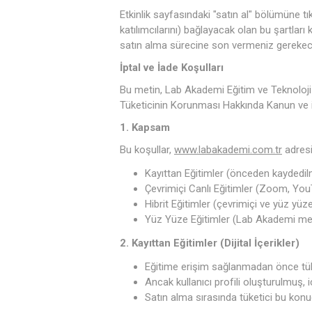
Etkinlik sayfasındaki "satın al" bölümüne tıkl
katılımcılarını) bağlayacak olan bu şartla
satın alma sürecine son vermeniz gerekece
İptal ve İade Koşulları
Bu metin, Lab Akademi Eğitim ve Teknoloji Lt
Tüketicinin Korunması Hakkında Kanun ve i
1. Kapsam
Bu koşullar,
www.labakademi.com.tr
adresi 
Kayıttan Eğitimler (önceden kaydedilmi
Çevrimiçi Canlı Eğitimler (Zoom, You
Hibrit Eğitimler (çevrimiçi ve yüz yüz
Yüz Yüze Eğitimler (Lab Akademi mer
2. Kayıttan Eğitimler (Dijital İçerikler)
Eğitime erişim sağlanmadan önce tüket
Ancak kullanıcı profili oluşturulmuş
Satın alma sırasında tüketici bu konuda 