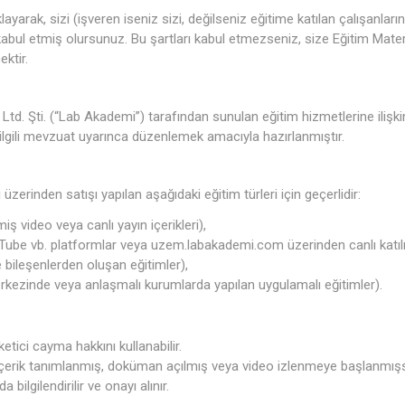
ayarak, sizi (işveren iseniz sizi, değilseniz eğitime katılan çalışanlarını
rı kabul etmiş olursunuz. Bu şartları kabul etmezseniz, size Eğitim M
ktir.
d. Şti. (“Lab Akademi”) tarafından sunulan eğitim hizmetlerine ilişkin i
lgili mevzuat uyarınca düzenlemek amacıyla hazırlanmıştır.
üzerinden satışı yapılan aşağıdaki eğitim türleri için geçerlidir:
ş video veya canlı yayın içerikleri),
Tube vb. platformlar veya uzem.labakademi.com üzerinden canlı katıl
e bileşenlerden oluşan eğitimler),
kezinde veya anlaşmalı kurumlarda yapılan uygulamalı eğitimler).
ici cayma hakkını kullanabilir.
, içerik tanımlanmış, doküman açılmış veya video izlenmeye başlanmış
bilgilendirilir ve onayı alınır.