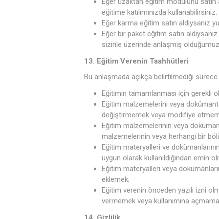
Eğer uzaktan eğitim modülünü satın ald
eğitime katılımınızda kullanabilirsiniz.
Eğer karma eğitim satın aldıysanız yu
Eğer bir paket eğitim satın aldıysanız
sizinle üzerinde anlaşmış olduğumuz
13. Eğitim Verenin Taahhütleri
Bu anlaşmada açıkça belirtilmediği sürece siz
Eğitimin tamamlanması için gerekli 
Eğitim malzemelerini veya dokümant
değiştirmemek veya modifiye etmem
Eğitim malzemelerinin veya doküman
malzemelerinin veya herhangi bir böl
Eğitim materyalleri ve dokümanlarının
uygun olarak kullanıldığından emin o
Eğitim materyalleri veya dokümanların
eklemek;
Eğitim verenin önceden yazılı izni ol
vermemek veya kullanımına açmama
14. Gizlilik