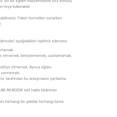
siniz. Bu tür eğitim malzemelerini söz konusu
e/veya kullanabilir.
nabilirsiniz. Paket hizmetleri sunarken
z.
ılımcılar) aşağıdakileri taahhüt edersiniz:
lamamak;
me etmemek, birleştirmemek, uyarlamamak,
difiye etmemek. Ayrıca eğitim
in vermemek;
iniz tarafından bu anlaşmanın şartlarına
AB AKADEMİ telif hakkı bildirimini
ı herhangi bir şekilde herhangi birine