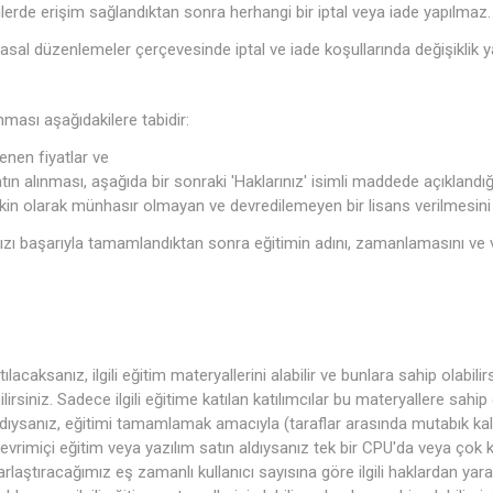
erde erişim sağlandıktan sonra herhangi bir iptal veya iade yapılmaz.
yasal düzenlemeler çerçevesinde iptal ve iade koşullarında değişiklik y
ınması aşağıdakilere tabidir:
lenen fiyatlar ve
ın alınması, aşağıda bir sonraki 'Haklarınız' isimli maddede açıklandığı
in olarak münhasır olmayan ve devredilemeyen bir lisans verilmesini
ızı başarıyla tamamlandıktan sonra eğitimin adını, zamanlamasını ve ve
lacaksanız, ilgili eğitim materyallerini alabilir ve bunlara sahip olabil
rsiniz. Sadece ilgili eğitime katılan katılımcılar bu materyallere sahip o
aldıysanız, eğitimi tamamlamak amacıyla (taraflar arasında mutabık kalı
r çevrimiçi eğitim veya yazılım satın aldıysanız tek bir CPU'da veya çok k
rlaştıracağımız eş zamanlı kullanıcı sayısına göre ilgili haklardan yarar