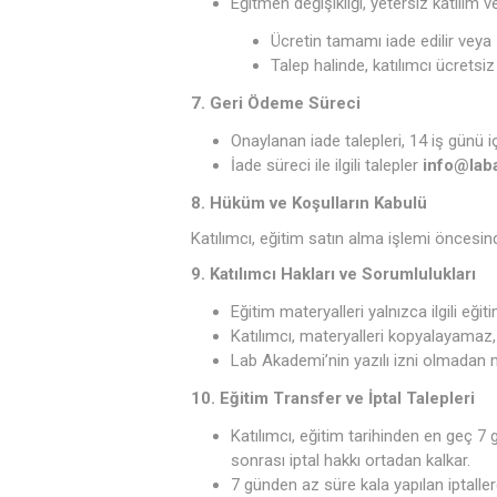
Eğitmen değişikliği, yetersiz katılım 
Ücretin tamamı iade edilir veya
Talep halinde, katılımcı ücretsiz 
7. Geri Ödeme Süreci
Onaylanan iade talepleri, 14 iş günü i
İade süreci ile ilgili talepler
info@lab
8. Hüküm ve Koşulların Kabulü
Katılımcı, eğitim satın alma işlemi öncesin
9. Katılımcı Hakları ve Sorumlulukları
Eğitim materyalleri yalnızca ilgili eğiti
Katılımcı, materyalleri kopyalayamaz
Lab Akademi’nin yazılı izni olmadan m
10. Eğitim Transfer ve İptal Talepleri
Katılımcı, eğitim tarihinden en geç 7 
sonrası iptal hakkı ortadan kalkar.
7 günden az süre kala yapılan iptalle