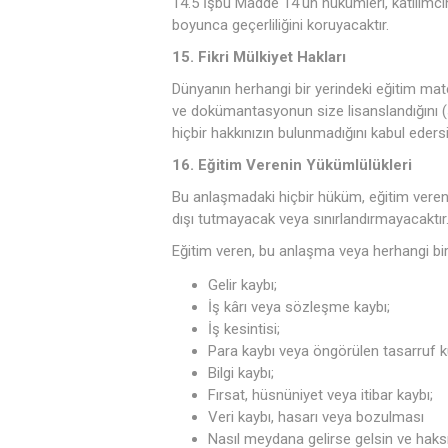
14.5 İşbu Madde 14'ün hükümleri, katılımcının
boyunca geçerliliğini koruyacaktır.
15. Fikri Mülkiyet Hakları
Dünyanın herhangi bir yerindeki eğitim mate
ve dokümantasyonun size lisanslandığını (
hiçbir hakkınızın bulunmadığını kabul edersi
16. Eğitim Verenin Yükümlülükleri
Bu anlaşmadaki hiçbir hüküm, eğitim veren
dışı tutmayacak veya sınırlandırmayacaktır
Eğitim veren, bu anlaşma veya herhangi bir 
Gelir kaybı;
İş kârı veya sözleşme kaybı;
İş kesintisi;
Para kaybı veya öngörülen tasarruf kul
Bilgi kaybı;
Fırsat, hüsnüniyet veya itibar kaybı;
Veri kaybı, hasarı veya bozulması
Nasıl meydana gelirse gelsin ve haksız